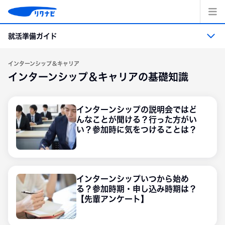
コ
ン
テ
就活準備ガイド
ン
ツ
へ
就活準備ガイド トップ
インターンシップ＆キャリア
ス
インターンシップ＆キャリアの基礎知識
キッ
プ
就活準備
インターンシップの説明会ではど
んなことが聞ける？行った方がい
業界・職業・企業研究
い？参加時に気をつけることは？
エントリーシート・適性検査の準備
面接
インターンシップいつから始め
る？参加時期・申し込み時期は？
【先輩アンケート】
インターンシップ＆キャリア