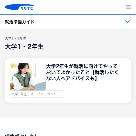
コ
ン
テ
就活準備ガイド
ン
ツ
へ
就活準備ガイド トップ
大学1・2年生
ス
大学1・2年生
キッ
プ
就活準備
大学2年生が就活に向けてやって
おいてよかったこと【就活したく
業界・職業・企業研究
ない人へアドバイスも】
エントリーシート・適性検査の準備
大学2年生
オープン・カンパニー
面接
インターンシップ＆キャリア