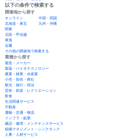
以下の条件で検索する
開催地から探す
オンライン
中国・四国
北海道・東北
九州・沖縄
関東
北陸・甲信越
東海
近畿
その他の開催地で検索する
業種から探す
製造・メーカー
製薬・バイオテクノロジー
農業・林業・水産業
小売・卸売・商社
観光・旅行・宿泊
芸術・娯楽・レクリエーション
飲食
生活関連サービス
不動産
運輸・交通・物流
インフラ・鉱業
建設・修理・メンテナンスサービス
組織マネジメント・シンクタンク
人事・人材サービス