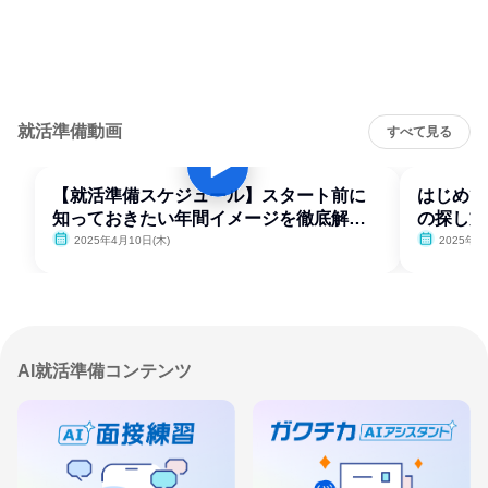
就活準備動画
すべて見る
【就活準備スケジュール】スタート前に
はじめて
知っておきたい年間イメージを徹底解
の探し方
説！
2025年4月10日(木)
2025年4
AI就活準備コンテンツ