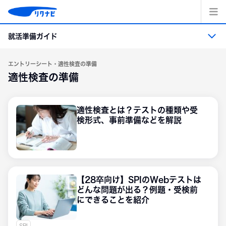
コ
ン
テ
就活準備ガイド
ン
ツ
へ
就活準備ガイド トップ
エントリーシート・適性検査の準備
ス
適性検査の準備
キッ
プ
就活準備
適性検査とは？テストの種類や受
検形式、事前準備などを解説
業界・職業・企業研究
エントリーシート・適性検査の準備
面接
【28卒向け】SPIのWebテストは
どんな問題が出る？例題・受検前
にできることを紹介
インターンシップ＆キャリア
SPI