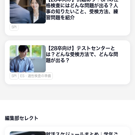
格検査にはどんな問題が出る？人
事の知りたいこと、受検方法、練
習問題を紹介
SPI
【28卒向け】テストセンターと
は？どんな受検方法で、どんな問
題が出る？
SPI
ES・適性検査の準備
編集部セレクト
就活スケジュールまとめ｜学年ご