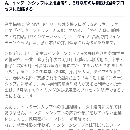
A. インターンシップは採用選考や、6月以前の早期採用選考プロ
セスに関係する
産学協議会が定めたキャリア形成支援プログラムのうち、リクナ
ビで「インターンシップ」と表記している、「タイプ3汎用的能
力・専門活用型インターンシップ」と「タイプ4高度専門型イン
ターンシップ」は、就活本番の採用選考にも関係があります。
2023年度より、企業はインターンシップ時の評価を含む参加学生
の情報を、卒業・修了前年次の3月1日以降は広報活動に、卒業・
修了年次の6月1日以降は選考活動に生かしてもよいとされました
（※）。また、2026年卒（26卒）採用からは、タイプ3の中で
も、春休み以降に実施される2週間以上の「専門活用型インターン
シップ」に参加し、高い専門的知識や能力があると判断された学
生は、6月以前のタイミングから採用選考プロセスに移行できるよ
うにもなります。
ただし、インターンシップへの参加経験は、採用選考に必須では
ありません。インターンシップへの応募や参加をしていない企業
に対しても、採用選考にエントリーが可能です。
なお、就業体験を伴わず、インターンシップとは呼ばれない「オー