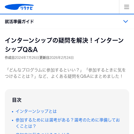
コ
ン
テ
就活準備ガイド
ン
ツ
へ
就活準備ガイド トップ
インターンシップの疑問を解決！インターン
ス
キッ
シップQ&A
プ
就活準備
作成日
2024年7月26日
更新日
2026年2月24日
「どんなプログラムに参加するといい？」「参加するときに気を
業界・職業・企業研究
つけることは？」など、よくある疑問をQ&Aにまとめました！
エントリーシート・適性検査の準備
目次
面接
インターンシップとは
参加するためには選考がある？選考のために準備してお
インターンシップ＆キャリア
くことは？