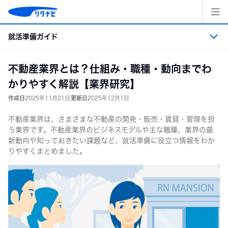
コ
ン
テ
就活準備ガイド
ン
ツ
へ
就活準備ガイド トップ
不動産業界とは？仕組み・職種・動向までわ
ス
キッ
かりやすく解説【業界研究】
プ
就活準備
作成日
2025年11月21日
更新日
2025年12月1日
不動産業界は、さまざまな不動産の開発・販売・賃貸・管理を担
業界・職業・企業研究
う業界です。不動産業界のビジネスモデルや主な職種、業界の最
新動向や知っておきたい課題など、就活準備に役立つ情報をわか
エントリーシート・適性検査の準備
りやすくまとめました。
面接
インターンシップ＆キャリア