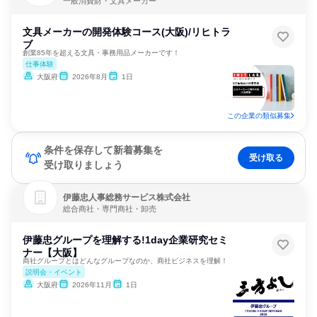
一般消費財・文具メーカー
文具メーカーの開発体験コース(大阪)/リヒトラ
ブ
創業85年を超える文具・事務用品メーカーです！
仕事体験
大阪府
2026年8月
1日
この企業の類似募集
条件を保存して新着募集を
受け取る
受け取りましょう
伊藤忠人事総務サービス株式会社
総合商社・専門商社・卸売
伊藤忠グループを理解する!1day企業研究セミ
ナー【大阪】
商社グループとはどんなグループなのか、商社ビジネスを理解！
説明会・イベント
大阪府
2026年11月
1日