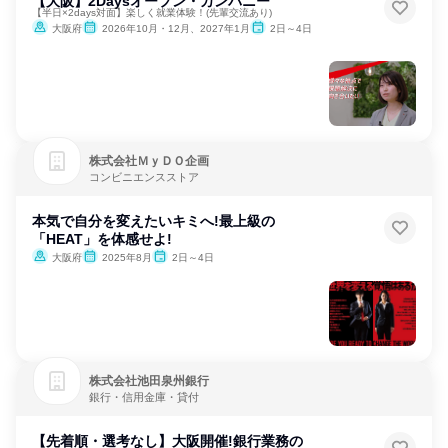
【大阪】2Daysオープン・カンパニー
【半日×2days対面】楽しく就業体験！(先輩交流あり)
大阪府
2026年10月・12月、2027年1月
2日～4日
株式会社ＭｙＤＯ企画
コンビニエンスストア
本気で自分を変えたいキミへ!最上級の
「HEAT」を体感せよ!
大阪府
2025年8月
2日～4日
株式会社池田泉州銀行
銀行・信用金庫・貸付
【先着順・選考なし】大阪開催!銀行業務の