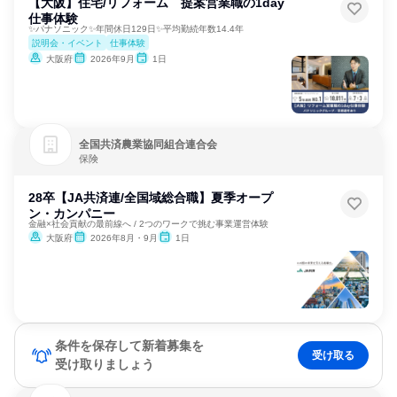
【大阪】住宅/リフォーム 提案営業職の1day
仕事体験
✨パナソニック✨年間休日129日✨平均勤続年数14.4年
説明会・イベント
仕事体験
大阪府
2026年9月
1日
全国共済農業協同組合連合会
保険
28卒【JA共済連/全国域総合職】夏季オープ
ン・カンパニー
金融×社会貢献の最前線へ / 2つのワークで挑む事業運営体験
大阪府
2026年8月・9月
1日
条件を保存して新着募集を
受け取る
受け取りましょう