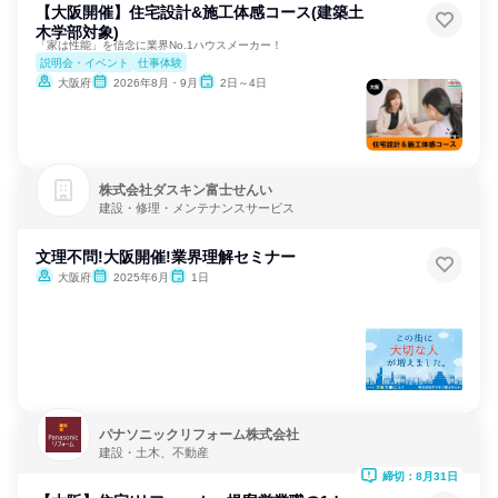
【大阪開催】住宅設計&施工体感コース(建築土
木学部対象)
「家は性能」を信念に業界No.1ハウスメーカー！
説明会・イベント
仕事体験
大阪府
2026年8月・9月
2日～4日
株式会社ダスキン富士せんい
建設・修理・メンテナンスサービス
文理不問!大阪開催!業界理解セミナー
大阪府
2025年6月
1日
パナソニックリフォーム株式会社
建設・土木、不動産
締切：8月31日