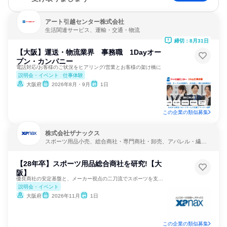
アート引越センター株式会社
生活関連サービス、運輸・交通・物流
締切：8月31日
【大阪】運送・物流業界 事務職 1Dayオー
プン・カンパニー
電話対応/お客様のご状況をヒアリング/営業とお客様の架け橋に
説明会・イベント
仕事体験
大阪府
2026年8月・9月
1日
この企業の類似募集
株式会社ザナックス
スポーツ用品小売、総合商社・専門商社・卸売、アパレル・繊
維・スポーツメーカー
【28年卒】スポーツ用品総合商社を研究!【大
阪】
優良商社の安定基盤と、メーカー視点の二刀流でスポーツを支える
説明会・イベント
大阪府
2026年11月
1日
この企業の類似募集