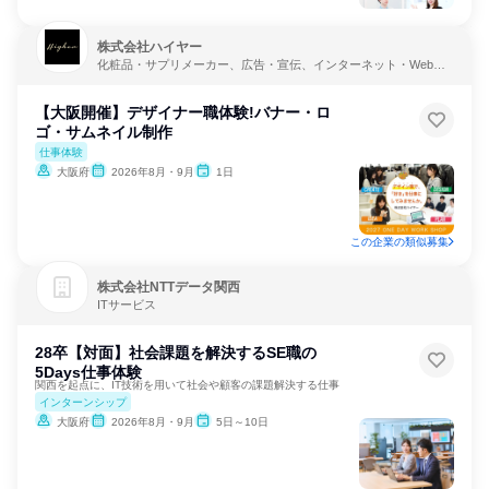
株式会社ハイヤー
化粧品・サプリメーカー、広告・宣伝、インターネット・Webサ
ービス
【大阪開催】デザイナー職体験!バナー・ロ
ゴ・サムネイル制作
仕事体験
大阪府
2026年8月・9月
1日
この企業の類似募集
株式会社NTTデータ関西
ITサービス
28卒【対面】社会課題を解決するSE職の
5Days仕事体験
関西を起点に、IT技術を用いて社会や顧客の課題解決する仕事
インターンシップ
大阪府
2026年8月・9月
5日～10日