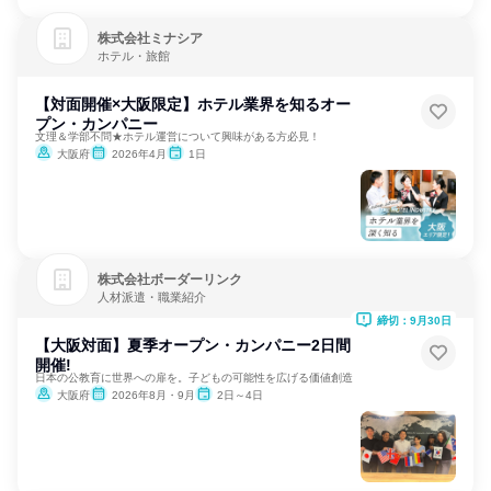
株式会社ミナシア
ホテル・旅館
【対面開催×大阪限定】ホテル業界を知るオー
プン・カンパニー
文理＆学部不問★ホテル運営について興味がある方必見！
大阪府
2026年4月
1日
株式会社ボーダーリンク
人材派遣・職業紹介
締切：9月30日
【大阪対面】夏季オープン・カンパニー2日間
開催!
日本の公教育に世界への扉を。子どもの可能性を広げる価値創造
大阪府
2026年8月・9月
2日～4日