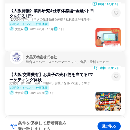
締切：10月10日
《大阪開催》業界研究&仕事体感編~金融×トヨ
タを知る1日~
【文理不問/8h】トヨタの先進金融を体感！社員登壇＆特典付✨
説明会・イベント
仕事体験
大阪府
2026年8月・10月
1日
大黒天物産株式会社
総合スーパー、スーパーマーケット、食品・飲料メーカー
締切：8月17日
【大阪/交通費有】お菓子の売れ筋を当てる!マ
ーケティング体験
交通費一律3,000円支給・報酬有／お菓子を食べて楽しく学ぶ
説明会・イベント
仕事体験
大阪府
2026年9月
1日
条件を保存して新着募集を
受け取る
受け取りましょう