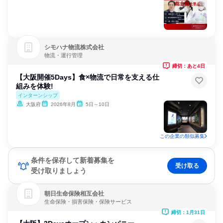
シモハナ物流株式会社
物流・運行管理
締切：あと4日
【大阪開催5Days】食×物流で日常を支える仕
組みを体験!
インターンシップ
大阪府
2026年8月
5日～10日
この企業の類似募集
条件を保存して新着募集を
受け取る
受け取りましょう
朝日生命保険相互会社
生命保険・損害保険・保険サービス
締切：1月31日