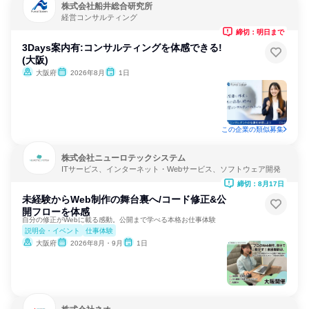
株式会社船井総合研究所
経営コンサルティング
締切：明日まで
3Days案内有:コンサルティングを体感できる!
(大阪)
大阪府
2026年8月
1日
この企業の類似募集
株式会社ニューロテックシステム
ITサービス、インターネット・Webサービス、ソフトウェア開発
締切：8月17日
未経験からWeb制作の舞台裏へ/コード修正&公
開フローを体感
自分の修正がWebに載る感動。公開まで学べる本格お仕事体験
説明会・イベント
仕事体験
大阪府
2026年8月・9月
1日