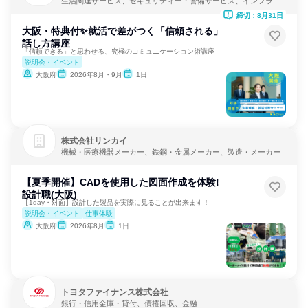
生活関連サービス、セキュリティー・警備サービス、インフラ・
鉱業
締切：8月31日
大阪・特典付✨就活で差がつく「信頼される」
話し方講座
「信頼できる」と思わせる、究極のコミュニケーション術講座
説明会・イベント
大阪府
2026年8月・9月
1日
株式会社リンカイ
機械・医療機器メーカー、鉄鋼・金属メーカー、製造・メーカー
【夏季開催】CADを使用した図面作成を体験!
設計職(大阪)
【1day・対面】設計した製品を実際に見ることが出来ます！
説明会・イベント
仕事体験
大阪府
2026年8月
1日
トヨタファイナンス株式会社
銀行・信用金庫・貸付、債権回収、金融