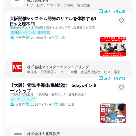
株式会社ネオ
ITサービス、ソフトウェア開発、情報技術
締切：8月21日
大阪開催✨システム開発のリアルを体験する1
日✨文理不問
開発からテストまで挑戦！若手と上司のリアルな雰囲気を体感
説明会・イベント
仕事体験
大阪府
2026年8月・9月
1日
株式会社マイスターエンジニアリング
半導体・電子機器メーカー、商用・産業用機械サービス、電力・
ガス・水道・エネルギー
締切：8月17日
【大阪】電気/半導体/機械設計 5daysインタ
ーンシップ
✨電気系の方必見！✨先着順・選考なし！✨交通費支給！
インターンシップ
大阪府
2026年8月・9月
5日～10日
株式会社大北製作所