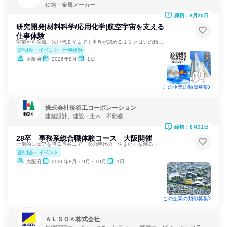
鉄鋼・金属メーカー
締切：8月20日
研究開発|材料科学/応用化学|航空宇宙を支える
仕事体験
宇宙から深海、次世代ＥＶまで！世界が認める１ミクロンの精度！
説明会・イベント
仕事体験
大阪府
2026年8月
1日
この企業の類似募集
株式会社長谷工コーポレーション
建築設計、建設・土木、不動産
締切：8月31日
28卒 事務系総合職体験コース 大阪開催
圧倒的シェアを誇る長谷工で、次の時代の「住まい」を創る✨
説明会・イベント
大阪府
2026年8月・9月・10月
1日
この企業の類似募集
ＡＬＳＯＫ株式会社