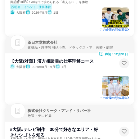
満足度100％！AI時代に求められる「考えるSE」を体験
説明会・イベント
仕事体験
大阪府
2026年8月
1日
この企業の類似募集
薬日本堂株式会社
化粧品・理美容用品小売、ドラッグストア、医療・病院
締切：12月31日
【大阪/対面】漢方相談員の仕事理解コース
大阪府
2026年8月・9月
1日
この企業の類似募集
株式会社クリーク・アンド・リバー社
放送・テレビ局
#大阪#テレビ制作 30分で好きなエリア・好
きなシゴトを知る
大阪＆テレビ業界に興味がある方必見！30分で業界研究セミナー