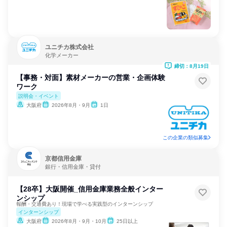
ユニチカ株式会社
化学メーカー
締切：8月19日
【事務・対面】素材メーカーの営業・企画体験
ワーク
説明会・イベント
大阪府
2026年8月・9月
1日
この企業の類似募集
京都信用金庫
銀行・信用金庫・貸付
【28卒】大阪開催_信用金庫業務全般インター
ンシップ
報酬・交通費あり！現場で学べる実践型のインターンシップ
インターンシップ
大阪府
2026年8月・9月・10月
25日以上