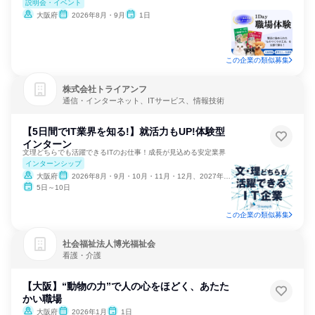
説明会・イベント
大阪府
2026年8月・9月
1日
この企業の類似募集
株式会社トライアンフ
通信・インターネット、ITサービス、情報技術
【5日間でIT業界を知る!】就活力もUP!体験型
インターン
文理どちらでも活躍できるITのお仕事！成長が見込める安定業界
インターンシップ
大阪府
2026年8月・9月・10月・11月・12月、2027年1月
5日～10日
この企業の類似募集
社会福祉法人博光福祉会
看護・介護
【大阪】“動物の力”で人の心をほどく、あたた
かい職場
大阪府
2026年1月
1日