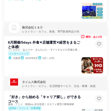
株式会社１＆Ｄ
レストラン・カフェ、飲食、専門飲食料品小売
締切：あと2日
8月開催/5days 外食✕店舗運営✕経営をまるご
と体感!
ワンカルビ・あぶりや・きんのぶた・ダイリキなどの店舗を展開！
インターンシップ
大阪府
2026年8月
5日～10日
タイムス株式会社
レストラン・カフェ、生活関連サービス、文化・教養・娯楽
「好き」から始める「キャリア探し」ができる
コース
漫画・アニメ・映画etc.好き歓迎！ネカフェ運営の裏側体験
説明会・イベント
仕事体験