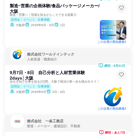
製造~営業の企画体験/食品パッケージメーカー/
大阪
製造～営業へ！現場を知るからこそできる提案力
説明会・イベント
仕事体験
大阪府
2026年8月・9月
1日
この企業の類似募集
株式会社ワールドインテック
人材派遣・職業紹介
締切：8月31日
9月7日・8日 自己分析と人材営業体験
2days│大阪
自分を知り仕事を知る2日間。大阪で就活の第一歩を踏み出そう！
説明会・イベント
仕事体験
大阪府
2026年9月
2日～4日
この企業の類似募集
株式会社 一条工務店
製造・メーカー、建築設計、不動産
締切：あと7日