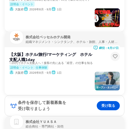
説明会・イベント
大阪府
2026年8月・9月
1日
株式会社ベッセルホテル開発
組織マネジメント・シンクタンク、ホテル・旅館、人事・人材サ
ービス
締切：8月17日
【大阪】ホテル/旅行/マーケティング ホテル
支配人職1day
✨20代でホテル支配人へ！接客の先にある「経営」の仕事を知る
説明会・イベント
仕事体験
大阪府
2026年8月・9月
1日
条件を保存して新着募集を
受け取る
受け取りましょう
株式会社ＹＵＡＳＡ
総合商社・専門商社・卸売