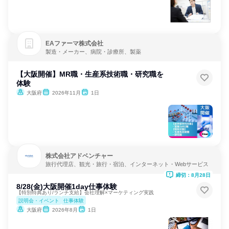
EAファーマ株式会社
製造・メーカー、病院・診療所、製薬
【大阪開催】MR職・生産系技術職・研究職を
体験
大阪府
2026年11月
1日
株式会社アドベンチャー
旅行代理店、観光・旅行・宿泊、インターネット・Webサービス
締切：8月28日
8/28(金)大阪開催1day仕事体験
【特別特典あり/ランチ支給】会社理解×マーケティング実践
説明会・イベント
仕事体験
大阪府
2026年8月
1日