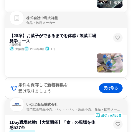
株式会社中島大祥堂
食品・飲料メーカー
【28卒】お菓子ができるまでを体感 / 製菓工場
見学コース
大阪開催
大阪府
2026年8月
1日
条件を保存して新着募集を
受け取る
受け取りましょう
いなば食品株式会社
専門飲食料品小売、ペット・ペット用品小売、食品・飲料メーカ
ー
締切：9月30日
1Day職場体験!【大阪開催】「食」の現場を体
感!/27卒