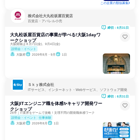
この企業の類似募集
株式会社大丸松坂屋百貨店
百貨店・アパレル小売
締切：8月31日
大丸松坂屋百貨店の事業が学べる!大阪1dayワ
ークショップ
大阪開催は８月7日(金)、9月4日(金)
説明会・イベント
大阪府
2026年8月・9月
1日
Ｓｋｙ株式会社
ITサービス、インターネット・Webサービス、ソフトウェア開発
締切：8月31日
大阪|ITエンジニア職を体感✨️キャリア開発ワー
クショップ
28卒｜IT業界をゲームで攻略！文理不問の開発職体感ワーク
説明会・イベント
仕事体験
大阪府
2026年8月
1日