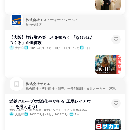
株式会社エス・ティー・ワールド
旅行代理店
【大阪】旅行業の楽しさを知ろう!「なければ
つくる」企画体験
大阪府
2026年8月・9月・10月・11月・12月
1日
株式会社サカエ
総合商社・専門商社・卸売、一般消費財・文具メーカー、製造・
メーカー
近鉄グループ/大阪/仕事が捗る“工場レイアウ
ト”を考えよう!
近鉄グループの安定基盤／就活スタートに✨／先輩座談会あり
大阪府
2026年8月・9月、2027年2月
1日