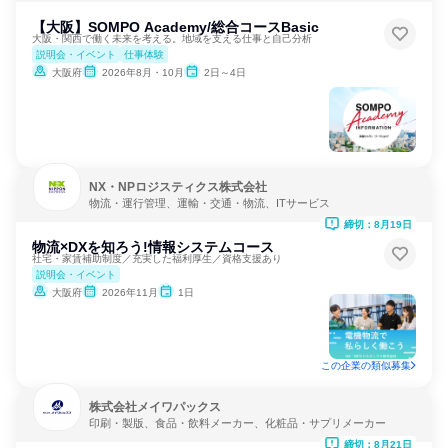
【大阪】SOMPO Academy/総合コースBasic
大阪・関西で働く未来を考える。地域を支える仕事と自己分析
説明会・イベント
仕事体験
大阪府
2026年8月・10月
2日～4日
NX・NPロジスティクス株式会社
物流・運行管理、運輸・交通・物流、ITサービス
締切：8月19日
物流×DXを知ろう!情報システムコース
社宅・家賃補助制度／充実した福利厚生／資格支援あり
説明会・イベント
大阪府
2026年11月
1日
この企業の類似募集
株式会社メイワパックス
印刷・製版、食品・飲料メーカー、化粧品・サプリメーカー
締切：8月21日