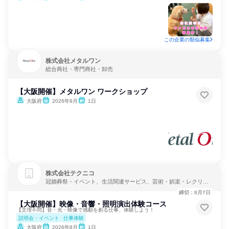
この企業の類似募集
株式会社メタルワン
総合商社・専門商社・卸売
【大阪開催】メタルワン ワークショップ
大阪府
2026年9月
1日
株式会社テクニコ
冠婚葬祭・イベント、生活関連サービス、芸術・娯楽・レクリエ
ーション
締切：8月7日
【大阪開催】映像・音響・照明演出体験コース
【文理不問】音・光・映像で感動を創る仕事、体験しよう！
説明会・イベント
仕事体験
大阪府
2026年8月
1日