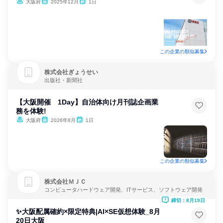
大阪府
2025年12月
1日
この企業の類似募集
株式会社ぎょうせい
出版社・新聞社
【大阪開催 1Day】自治体向け月刊誌企画業
務を体験!
大阪府
2026年8月
1日
この企業の類似募集
株式会社ＭＪＣ
コンピュータハードウェア開発、ITサービス、ソフトウェア開発
締切：8月19日
✨大阪配属確約×限定特典|AI×SE仮想体験_8月
20日大阪