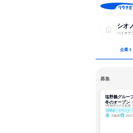
シオ
バイオテ
企業ト
募集
塩野義グループ
冬のオープン
説明会・イベント
大阪府
202