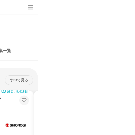
集一覧
すべて見る
締切：8月18日
締切：8月18日
か
塩野義グループ|創薬実験技術
職|WEB会社説明会
最前線を支える仕事
4年制学士・専門学校生・高等専門学校課程の方歓迎！
説明会・イベント
日
オンライン
2026年8月・11月
1日