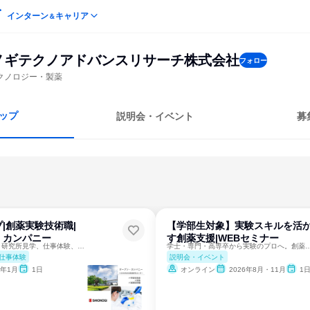
インターン
キャリア
＆
ノギテクノアドバンスリサーチ株式会社
フォロー
クノロジー・製薬
ップ
説明会・イベント
募
|創薬実験技術職|
【学部生対象】実験スキルを活
・カンパニー
す創薬支援|WEBセミナー
4年制学士の方歓迎！研究所見学、仕事体験、先輩座談会など
学士・専門・高専卒から実験のプロへ。創薬の
仕事体験
説明会・イベント
7年1月
1日
オンライン
2026年8月・11月
1