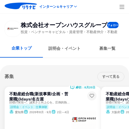
インターン
キャリア
＆
株式会社オープンハウスグループ
フォロー
投資・ベンチャーキャピタル・資産管理・不動産仲介・不動産
企業トップ
説明会・イベント
募集一覧
募集
すべて見る
締切：8月20日
不動産総合職(新規事業/企画・営
不動産総合職
業職)3days/名古屋
業職)3days
目標の実現へ、誠実さと向上心を。圧倒的熱量を体感せよ
説明会・イベント
仕事体験
説明会・イベン
愛知県
2026年8月・9月
2日～4日
大阪府
2