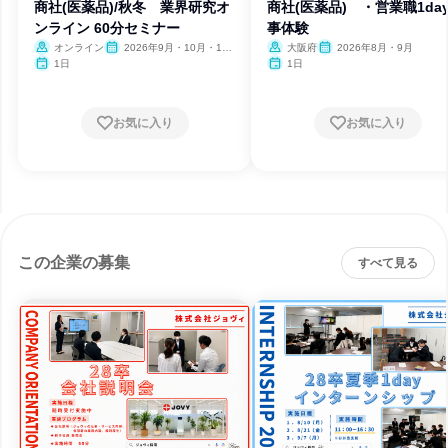
商社(医薬品)/秋冬 業界研究オ
商社(医薬品) ・営業職1da
ンライン 60分セミナー
事体験
オンライン
2026年9月・10月・11
大阪府
2026年8月・9月
月・12月
1日
1日
お気に入り
お気に入り
この企業の募集
すべて見る