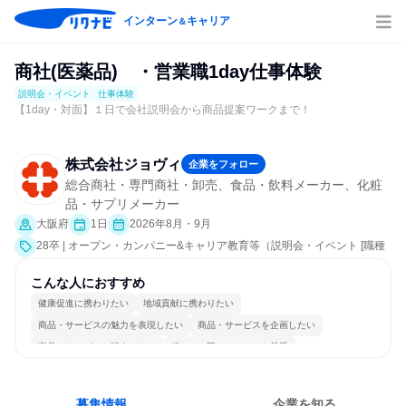
インターン
キャリア
＆
商社(医薬品) ・営業職1day仕事体験
説明会・イベント
仕事体験
【1day・対面】１日で会社説明会から商品提案ワークまで！
株式会社ジョヴィ
企業をフォロー
総合商社・専門商社・卸売、食品・飲料メーカー、化粧
品・サプリメーカー
大阪府
1日
2026年8月・9月
28卒 | オープン・カンパニー&キャリア教育等（説明会・イベント [職種
研究、課題解決プログラム、職場見学会、社員交流会、就活サポート、
会社説明会、業界研究]、仕事体験）
こんな人におすすめ
健康促進に携わりたい
地域貢献に携わりたい
商品・サービスの魅力を表現したい
商品・サービスを企画したい
商品・サービスを販売したい
穏やかで互いのペースを尊重
コミュニケーションが活発
チームワークを重視
女性が働きやすい環境で働ける
自分の好きな場所で働ける
募集情報
企業を知る