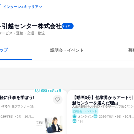
インターン
キャリア
＆
ト引越センター株式会社
フォロー
サービス・運輸・交通・物流
ップ
説明会・イベント
募
締切：8月31日
軽に仕事を学ぼう!
【動画3分】他業界からアート引
越センターを選んだ理由
人生の節目をお手伝いする/引越プランナー/法人営業/BtoB
人生
説明会・イベント
026年8月・9月・10月・11月・12月、2027年1月
オンライン
2026年8月・9月・10月・11月・12月、2027年1月
1日