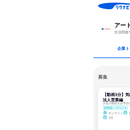
アー
生活関連
企業ト
募集
【動画3分】気
法人営業編
説明会・イベント
オンライン
2
1日