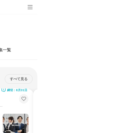
集一覧
すべて見る
締切：8月31日
締切：8月31日
【オンライン】運送・物流業界
生産職(引越スタッフ)仕事体験
の節目をお手伝いする/チームで働く/コンタクトセンター
お客様のニーズを掴む／ケースワーク／社員交流
説明会・イベント
仕事体験
オンライン
2026年8月・9月
1日