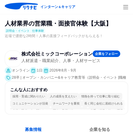
インターン
キャリア
＆
人材業界の営業職・面接官体験【大阪】
説明会・イベント
仕事体験
近場で濃密な2時間！人事の直接フィードバックがもらえる！
株式会社ミックコーポレーション
企業をフォロー
人材派遣・職業紹介、人事・人材サービス
オンライン
1日
2026年8月・9月
28卒 | オープン・カンパニー&キャリア教育等（説明会・イベント [職種
研究、職場見学会、社員交流会、就活サポート、会社説明会、業界研
究]、仕事体験）
こんな人におすすめ
採用・育成に関わりたい
人の成長を支えたい
情熱を持って仕事に取り組む
コミュニケーションが活発
チームワークを重視
長く同じ会社に居続けられる
多様な職種の人と関われる
明確な目標を追いかける
若手が裁量を持てる環境
人とたくさん会話する
募集情報
企業を知る