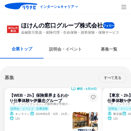
インターン
キャリア
＆
ほけんの窓口グループ株式会社
フォロー
金融取引取扱・保険代理・生命保険・損害保険・保険サービス
企業トップ
説明会・イベント
募集一覧
募集
すべて見る
締切：8月20日
【WEB・2h】保険業界まるわか
【東京・2h
り仕事体験✨伊藤忠グループ
仕事体験✨
『ザ・ノンフィクション』の制作陣が手掛ける圧倒的リアル！
説明会・イベント
仕事体験
説明会・イベン
オンライン
2026年8月・9月・10月・11月・12月、2027年1月
東京都
20
1日
1日