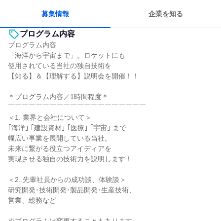
多様な職種の人と関われる
若手が裁量を持てる環境
募集情報
企業を知る
プログラム内容
プログラム内容
「海洋から宇宙まで」。ロケットにも
使用されている当社の独自技術を
【知る】＆【理解する】説明会を開催！！
＊プログラム内容／1時間程度＊
￣￣￣￣￣￣￣￣￣￣￣￣￣￣￣￣￣￣￣￣
＜1. 業界と会社について＞
｢海洋｣ ｢建設資材｣ ｢医療｣ ｢宇宙｣ まで
幅広い事業を展開している当社。
未来に繋がる役立つアイディアを
実現させる独自の技術力を説明します！
＜2. 先輩社員からの成功談、体験談＞
研究開発･技術開発･製品開発･生産技術、
営業、総務など