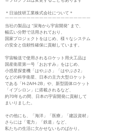
※プログラムは変更することもあります
＊日油技研工業株式会社について＊
￣￣￣￣￣￣￣￣￣￣￣￣￣￣￣￣￣￣￣￣
当社の製品は “深海から宇宙開発” まで、
幅広い分野で活用されており、
国家プロジェクトをはじめ、様々なシステム
の安全と信頼性確保に貢献しています。
宇宙輸送で使用されるロケット用火工品は
国産衛星第一号「おおすみ」をはじめ、
小惑星探査機「はやぶさ」「はやぶさ2」
などの科学衛星、日本の主力大型ロケット
である「H-2A/H-2B」や、新型固体ロケット
「イプシロン」に搭載されるなど、
約70年もの間、日本の宇宙開発に貢献して
まいりました。
その他にも、「海洋」「医療」「建設資材」
さらには「電力」「鉄道」など、
私たちの生活に欠かせないものばかり。