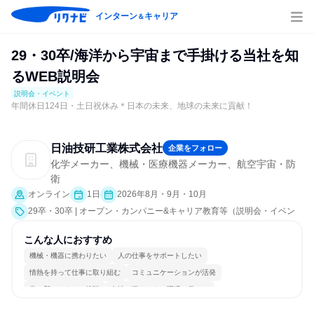
インターン
キャリア
＆
29・30卒/海洋から宇宙まで手掛ける当社を知
るWEB説明会
説明会・イベント
年間休日124日・土日祝休み＊日本の未来、地球の未来に貢献！
日油技研工業株式会社
企業をフォロー
化学メーカー、機械・医療機器メーカー、航空宇宙・防
衛
オンライン
1日
2026年8月・9月・10月
29卒・30卒 | オープン・カンパニー&キャリア教育等（説明会・イベン
ト [職種研究、就活サポート、会社説明会、業界研究]）
こんな人におすすめ
機械・機器に携わりたい
人の仕事をサポートしたい
情熱を持って仕事に取り組む
コミュニケーションが活発
常に新しいものに挑戦
女性が働きやすい環境で働ける
長く同じ会社に居続けられる
自分の好きな時間で働ける