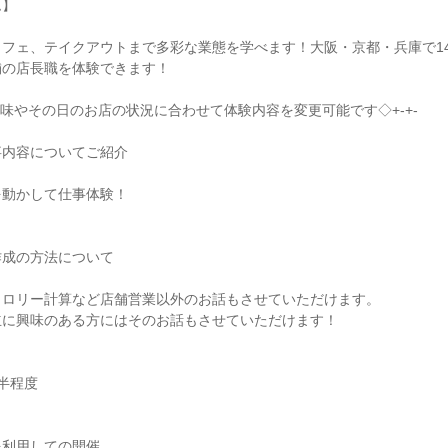
ム】
フェ、テイクアウトまで多彩な業態を学べます！大阪・京都・兵庫で1
舗の店長職を体験できます！
の興味やその日のお店の状況に合わせて体験内容を変更可能です◇+-+-
事内容についてご紹介
を動かして仕事体験！
作成の方法について
カロリー計算など店舗営業以外のお話もさせていただけます。
立に興味のある方にはそのお話もさせていただけます！
半程度
】
を利用しての開催