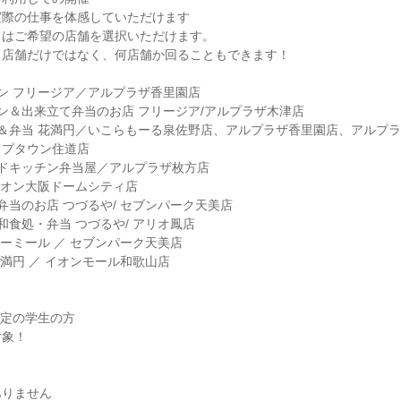
実際の仕事を体感していただけます
てはご希望の店舗を選択いただけます。
１店舗だけではなく、何店舗か回ることもできます！
ン フリージア／アルプラザ香里園店
ン＆出来立て弁当のお店 フリージア/アルプラザ木津店
＆弁当 花満円／いこらもーる泉佐野店、アルプラザ香里園店、アルプ
ップタウン住道店
ンドキッチン弁当屋／アルプラザ枚方店
イオン大阪ドームシティ店
弁当のお店 つづるや/ セブンパーク天美店
和食処・弁当 つづるや/ アリオ鳳店
リーミール ／ セブンパーク天美店
花満円 ／ イオンモール和歌山店
予定の学生の方
対象！
】
ありません