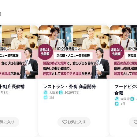
集
外食|店長候補
レストラン・外食|商品開発
フードビジ
合職
6年8月
大阪府
2026年7月
1日
大阪府
1日
気に入り
お気に入り