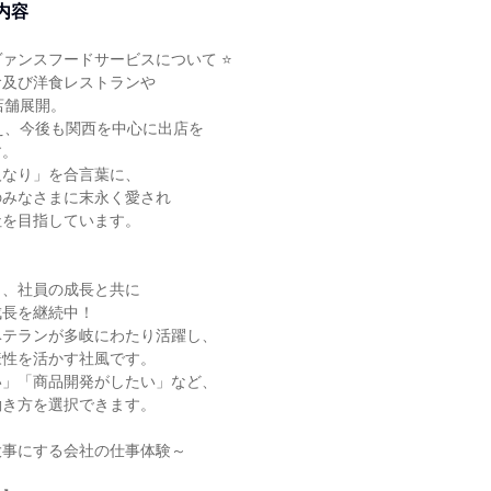
内容
ヴァンスフードサービスについて ⭐
食及び洋食レストランや
店舗展開。
え、今後も関西を中心に出店を
す。
人なり」を合言葉に、
のみなさまに末永く愛され
社を目指しています。
く、社員の成長と共に
成長を継続中！
ベテランが多岐にわたり活躍し、
様性を活かす社風です。
い」「商品開発がしたい」など、
働き方を選択できます。
大事にする会社の仕事体験～