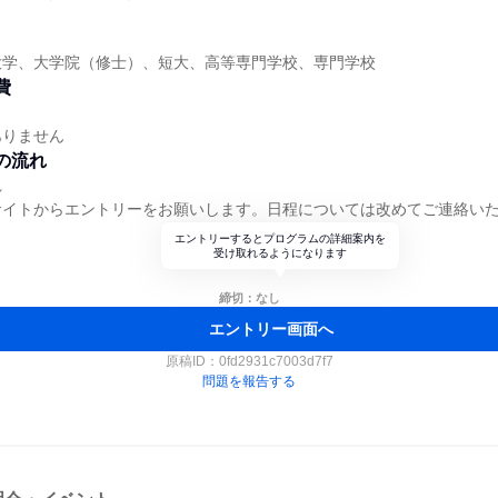
】
大学、大学院（修士）、短大、高等専門学校、専門学校
費
ありません
の流れ
れ
サイトからエントリーをお願いします。日程については改めてご連絡い
エントリーするとプログラムの詳細案内を
受け取れるようになります
締切：なし
エントリー画面へ
原稿ID：
0fd2931c7003d7f7
問題を報告する