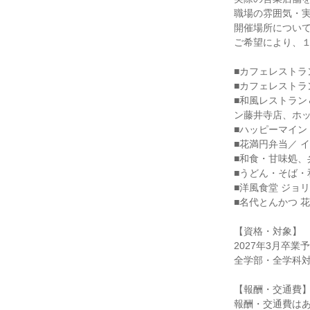
職場の雰囲気・
開催場所につい
ご希望により、
■カフェレストラ
■カフェレストラ
■和風レストラン
ン藤井寺店、ホ
■ハッピーマイ
■花満円弁当／ 
■和食・甘味処、
■うどん・そば・
■洋風食堂 ジョ
■名代とんかつ 
【資格・対象】
2027年3月卒業
全学部・全学科
【報酬・交通費
報酬・交通費は