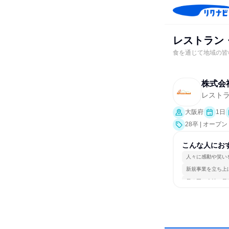
レストラン
食を通じて地域の皆
株式会
レスト
大阪府
1日
28卒 | オー
こんな人にお
人々に感動や笑い
新規事業を立ち上
長く同じ会社に居