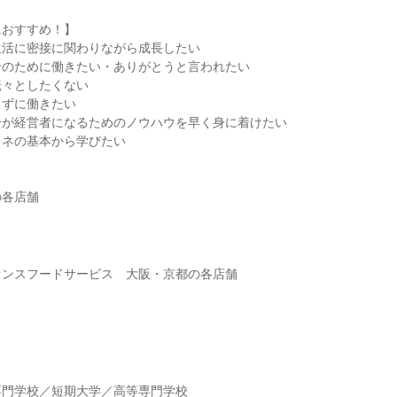
におすすめ！】
生活に密接に関わりながら成長したい
せのために働きたい・ありがとうと言われたい
転々としたくない
まずに働きたい
分が経営者になるためのノウハウを早く身に着けたい
カネの基本から学びたい
の各店舗
ァンスフードサービス 大阪・京都の各店舗
】
専門学校／短期大学／高等専門学校