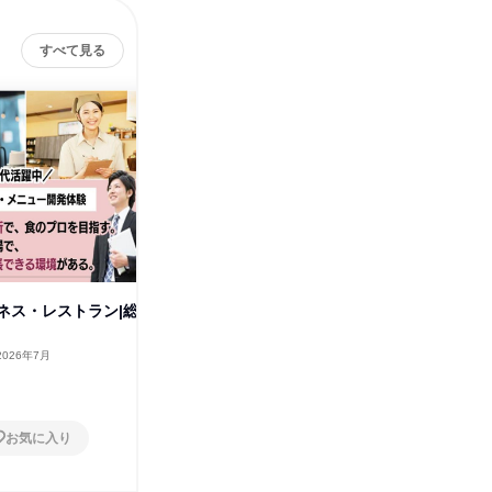
すべて見る
株式会
ネス・レストラン|総
外食・フードビジネス|店舗運営
大阪府
2026年8月
1日
2026年7月
お気に入り
お気に入り