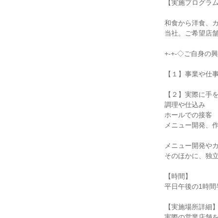
【実施プログラ
和食から洋食、カ
当社。ご希望店
+-+-◇ご自身
【１】事業や仕
【２】実際に手
調理や仕込み
ホールでの接客
メニュー開発、
メニュー開発や
そのほかに、独
【時間】
平日午後の1時間
【実施場所詳細
実際の営業店舗