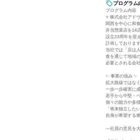
プログラム
プログラム内容
⭐ 株式会社アド
関西を中心に和
弁当惣菜店を14
設立23周年を迎
計画しておりま
当社では「店は
食を通じて地域
必要とされる会
✨ 事業の強み ✨
拡大路線ではな
一歩一歩確実に
若手から中堅・
個々の能力や多
「将来独立した
自身が希望する
～社員の意見を