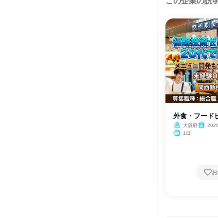
この企業の説
外食・フード
大阪府
202
1日
お