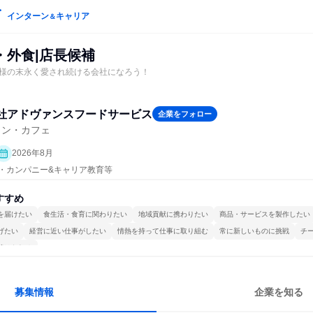
インターン
キャリア
＆
・外食|店長候補
様の末永く愛され続ける会社になろう！
社アドヴァンスフードサービス
企業をフォロー
ラン・カフェ
2026年8月
プン・カンパニー&キャリア教育等
すすめ
を届けたい
食生活・食育に関わりたい
地域貢献に携わりたい
商品・サービスを製作したい
げたい
経営に近い仕事がしたい
情熱を持って仕事に取り組む
常に新しいものに挑戦
チ
続けられる
募集情報
企業を知る