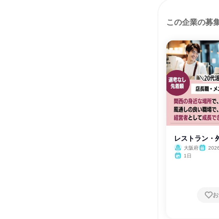
この企業の募
レストラン・
大阪府
202
1日
お