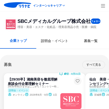
インターン
キャリア
＆
SBCメディカルグループ株式会社
フォロー
理容・美容・エステ・化粧品・理美容用品小売・医療・病院
企業トップ
説明会・イベント
募集一覧
募集
すべて見る
締切：8月31日
【29/30卒】湘南美容を徹底理解
仙台 美容・
座談会付企業理解セミナー
ンセリング
29/30卒向け/まずはここから！エントリー時履歴書提出不要
説明会・イベント
説明会・イベン
オンライン
2026年8月・9月
1日
宮城県
2