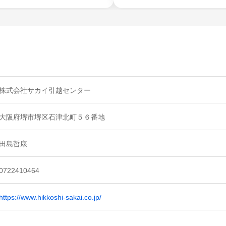
株式会社サカイ引越センター
大阪府堺市堺区石津北町５６番地
田島哲康
0722410464
https://www.hikkoshi-sakai.co.jp/