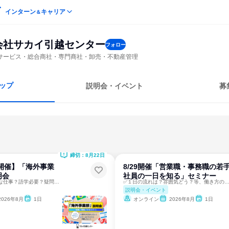
インターン
キャリア
＆
会社サカイ引越センター
フォロー
サービス・総合商社・専門商社・卸売・不動産管理
ップ
説明会・イベント
募
締切：8月22日
EB開催】「海外事業
8/29開催「営業職・事務職の若
明会
社員の一日を知る」セミナー
海外事業部ってどんな仕事？語学必要？疑問にまるっとお答え！
✅１日の流れは？雰囲気どう？等、働き方のイメージが掴
説明会・イベント
2026年8月
1日
オンライン
2026年8月
1日