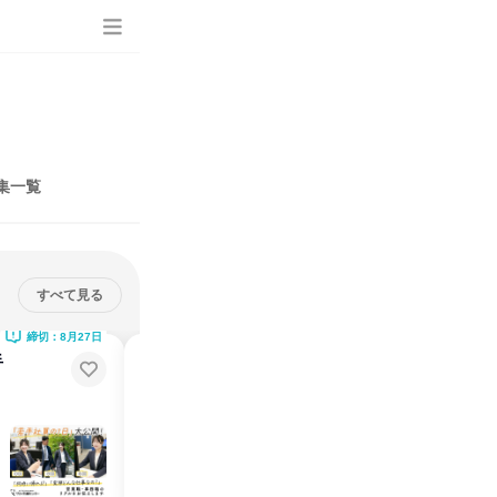
集一覧
すべて見る
締切：8月27日
締切：9月29日
手
その対応、大丈夫?就活前に知っ
ておきたい「社会人マナー」講座
めます
マナー・メール・電話・敬語等、あなたの印象を良く見せる第一歩
説明会・イベント
オンライン
2026年8月・9月・10月・11月・12月
1日