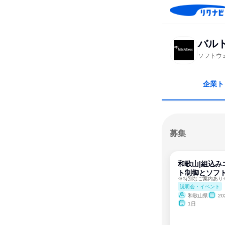
バル
ソフトウ
企業ト
募集
和歌山|組込み
ト制御とソフ
説明会・イベント
和歌山県
20
1日