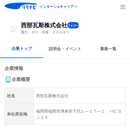
インターン
キャリア
＆
西部瓦斯株式会社
フォロー
電力・ガス・水道・エネルギー
企業トップ
説明会・イベント
募集一覧
企業情報
企業概要
社名
西部瓦斯株式会社
福岡県福岡市博多区千代１―１７―１ パピヨ
本社所在地
ン２４