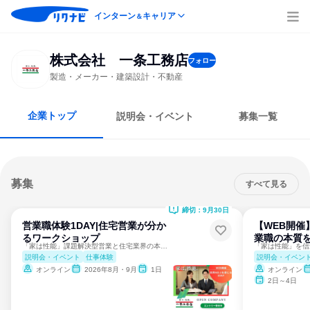
インターン
キャリア
＆
株式会社 一条工務店
フォロー
製造・メーカー・建築設計・不動産
企業トップ
説明会・イベント
募集一覧
募集
すべて見る
締切：9月30日
営業職体験1DAY|住宅営業が分か
【WEB開催
るワークショップ
業職の本質を
「家は性能」課題解決型営業と住宅業界の本質を掴む
説明会・イベント
仕事体験
説明会・イベン
オンライン
2026年8月・9月
1日
オンライン
2日～4日