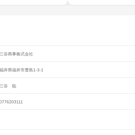
三谷商事株式会社
福井県福井市豊島1‐3‐1
三谷 聡
0776203111