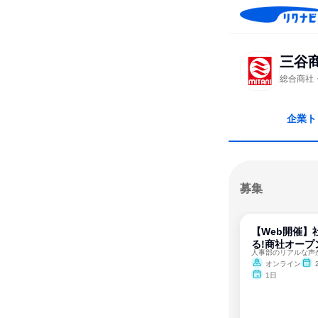
三谷
総合商社
企業ト
募集
【Web開催】
る!商社オープ
人事部のリアルな声
オンライン
1日