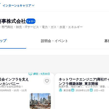
インターン
キャリア
＆
商事株式会社
フォロー
・専門商社・卸売・ITサービス・電力・ガス・水道・エネルギー
ップ
説明会・イベント
募
締切：9月30日
社会インフラを支え
ネットワークエンジニア|商社IT
ンカンパニー
ンフラ構築体験_東京開催
が聞ける会社説明会！
知識不要。地頭で解く、ビジネスの「基
2026年9月・10月・11月
東京都
2026年11月
2日～4日