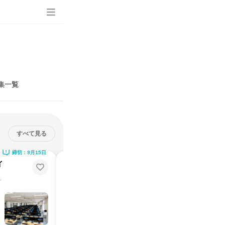
集一覧
すべて見る
締切：9月15日
締切：9月15日
イ
ネットワークエンジニア|商社ITイ
ンフラ構築体験_福井開催
盤」づくり体験。
知識不要。地頭で解く、ビジネスの「基盤」づくり体験。
福井県
2026年11月
2日～4日