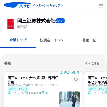
インターン
キャリア
＆
岡三証券株式会社
フォロー
証券取引
企業トップ
説明会・イベント
募集一覧
募集
すべて見る
締切：9月2日
岡三WEBセミナー/第3弾 部門紹
岡三WEBセ
介編
ルビジネス
1時間で知る！投資銀行・マーケット・リサーチのリアル
説明会・イベント
説明会・イベン
オンライン
2026年9月
1日
オンライン