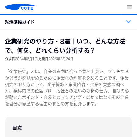
コ
ン
テ
就活準備ガイド
ン
ツ
へ
就活準備ガイド トップ
企業研究のやり方・8選｜いつ、どんな方法
ス
キッ
で、何を、どれくらい分析する？
プ
就活準備
作成日
2024年2月1日
更新日
2026年2月24日
「企業研究」とは、自分の志向に合う企業と出会い、マッチする
業界・職業・企業研究
かどうかを見極めるために企業への理解を深めることです。企業
研究のやり方として、企業情報・事業内容・企業の実態の調べ
エントリーシート・適性検査の準備
方、業界内での位置づけ・他社との違いの分析の仕方、自分の心
が動いたポイント・自分とのマッチング・ほかではなくその企業
を自分が志望する理由のまとめ方を紹介します。
面接
インターンシップ＆キャリア
目次