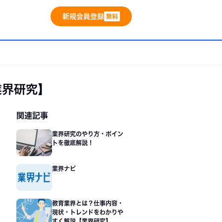
新規会員登録
無料
業界研究】
サ
関連記事
準備
イ
業界研究のやり方・ポイン
・内々定
トを徹底解説！
ド
バー
業界ナビ
教育業界とは？仕事内容・
現状・トレンドをわかりや
すく解説【業界研究】