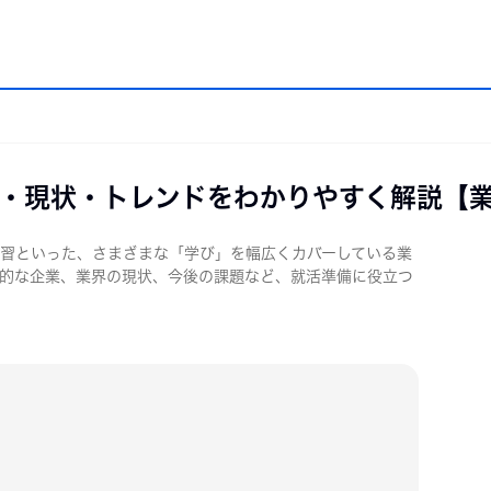
・現状・トレンドをわかりやすく解説【
職業・企業研究
エントリーシート・適性検査の準備
面接
習といった、さまざまな「学び」を幅広くカバーしている業
的な企業、業界の現状、今後の課題など、就活準備に役立つ
研究
エントリーシート
面接
研究
適性検査の準備
内定
研究
・OG訪問
説明会（セミナー）
の就活
・2年生