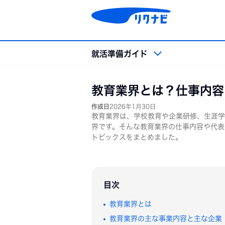
コ
ン
テ
ン
ツ
就活準備ガイド
へ
ス
キッ
就活準備ガイド トップ
教育業界とは？仕事内容
プ
作成日
2026年1月30日
就活準備
業界・
教育業界は、学校教育や企業研修、生涯学
界です。そんな教育業界の仕事内容や代表
就活準備
業界
トピックスをまとめました。
就活用語集
企業
就活マナー
職種
就活スケジュール
OB
目次
会社
外資
教育業界とは
インターンシップ＆キャリア
大学1
教育業界の主な事業内容と主な企業