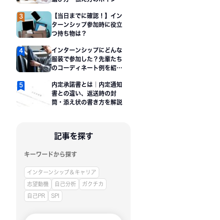
も解説
【当日までに確認！】イン
ターンシップ参加時に役立
つ持ち物は？
インターンシップにどんな
服装で参加した？先輩たち
のコーディネート例を紹
介！
内定承諾書とは｜内定通知
書との違い、返送時の封
筒・添え状の書き方を解説
記事を探す
キーワードから探す
インターンシップ＆キャリア
志望動機
自己分析
ガクチカ
自己PR
SPI