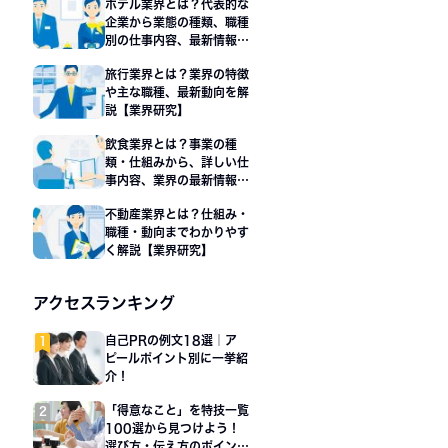
ホテル業界とは？代表的な
企業から業態の種類、職種
別の仕事内容、最新情報ま
で解説
旅行業界とは？業界の特徴
や主な職種、最新動向を解
説【業界研究】
飲食業界とは？事業の種
類・仕組みから、詳しい仕
事内容、業界の最新情報や
展望まで解説
不動産業界とは？仕組み・
職種・動向までわかりやす
く解説【業界研究】
アクセスランキング
自己PRの例文18選｜ア
ピールポイント別に一挙紹
介！
「得意なこと」を特技一覧
100選から見つけよう！
選び方・伝え方のポイント