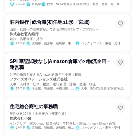
27年卒
広島県
飲食、SCM/生産管理/購買/物流、製造・生産工程、商品企画
荘内銀行│総合職(初任地:山形・宮城)
山形・秋田への地域貢献ができる/2027年1月フィデア銀行へ
株式会社荘内銀行
銀行・信用金庫・貸付
27年卒
宮城県、山形県、福島県、東京都
バックオフィス・事務・受付、IT、営業、経営/事業企画、金融専門職、経理/税務/財務、人事、総務、法務/知財、広報/IR
SPI 筆記試験なし|Amazon倉庫での物流企画・
運営職
世界の物流を支えるAmazon倉庫で司令塔に挑戦！
ファイズオペレーションズ株式会社
人事・人材サービス、物流・運行管理、運輸・交通・物流
27年卒
千葉県、埼玉県、神奈川県、大阪府、愛知県
人事、SCM/生産管理/購買/物流
住宅総合商社の事務職
年間休日124日！土日祝み《安定企業》
株式会社小泉
インテリア・家具小売、総合商社・専門商社・卸売、小売・卸売・商社
27年卒
宮城県、福島県、茨城県、栃木県、群馬県、埼玉県、千葉県、東京都、神奈川県、山梨県、長野県、静岡県
バックオフィス・事務・受付