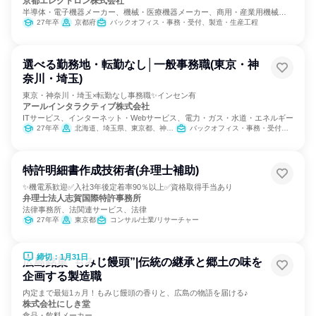
京都エレクトロン株式会社
半導体・電子機器メーカー、機械・医療機器メーカー、商用・産業用機械サ
ービス
27年卒
京都府
バックオフィス・事務・受付、製造・生産工程
選べる勤務地・転勤なし│一般事務職(東京・神
奈川・埼玉)
東京・神奈川・埼玉×転勤なし事務職✨インセン有
アールインタラクティブ株式会社
ITサービス、インターネット・Webサービス、電力・ガス・水道・エネルギー
27年卒
北海道、埼玉県、東京都、神奈川県、兵庫県
バックオフィス・事務・受付、カスタマーサポート/コールセンター
特許明細書作成技術者(弁理士補助)
✨機電系歓迎✅入社3年後定着率90％以上✅資格取得手当あり
弁理士法人志賀国際特許事務所
法律事務所、法関連サービス、法律
27年卒
東京都
コンサル/士業/リサーチャー
締切：1月31日
広島銘菓“もみじ饅頭”|伝統の継承と郷土の味を
企画する製造職
内定まで最短1ヵ月！もみじ饅頭の香りと、広島の物語を届ける♪
株式会社にしき堂
食品・飲料メーカー