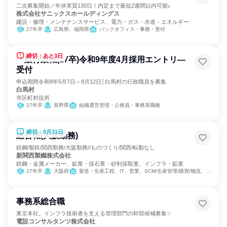
二次募集開始／年休実質130日！内定まで最短2週間以内可能♪
株式会社サニックスホールディングス
建設・修理・メンテナンスサービス、電力・ガス・水道・エネルギー
27年卒
広島県、福岡県
バックオフィス・事務・受付
締切：あと3日
一般行政職(27卒)令和9年度4月採用エントリ―
受付
申込期間令和8年5月7日～8月12日│白馬村の行政職員を募集
白馬村
市区町村役所
27年卒
長野県
組織運営管理・公務員・事務系職種
締切：8月31日
総合職(大阪勤務)
鉄鋼/製鉄/関西勤務/大阪勤務//ものづくり/関西/転勤なし
新関西製鐵株式会社
鉄鋼・金属メーカー、鉱業・採石業・砂利採取業、インフラ・鉱業
27年卒
大阪府
製造・生産工程、IT、営業、SCM/生産管理/購買/物流、経理/税務/財務、人事、総務
事務系総合職
東京本社。インフラ技術者を支える管理部門の幹部候補募集✨
電設コンサルタンツ株式会社