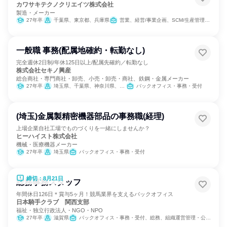
カワサキテクノクリエイツ株式会社
製造・メーカー
27年卒
千葉県、東京都、兵庫県
営業、経営/事業企画、SCM/生産管理/購買/物流、経理/税務/財務、人事、総務、法務/知財、IT
一般職 事務(配属地確約・転勤なし)
完全週休2日制/年休125日以上/配属先確約／転勤なし
株式会社セキノ興産
総合商社・専門商社・卸売、小売・卸売・商社、鉄鋼・金属メーカー
27年卒
埼玉県、千葉県、神奈川県、新潟県、富山県、山梨県、愛知県、滋賀県
バックオフィス・事務・受付
(埼玉)金属製精密機器部品の事務職(経理)
上場企業自社工場でものづくりを一緒にしませんか？
ヒーハイスト株式会社
機械・医療機器メーカー
27年卒
埼玉県
バックオフィス・事務・受付
締切：8月21日
総務事務スタッフ
年間休日126日＊賞与5ヶ月！競馬業界を支えるバックオフィス
日本騎手クラブ 関西支部
福祉・独立行政法人・NGO・NPO
27年卒
滋賀県
バックオフィス・事務・受付、総務、組織運営管理・公務員・事務系職種