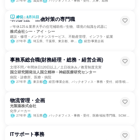
27年卒
滋賀県
バックオフィス・事務・受付、人事、総務
締切：8月31日
環境調査・生物対策の専門職
✅年休125＆業界大手の住宅補助有✅生物、環境の知識を武器に
株式会社シー・アイ・シー
建設・修理・メンテナンスサービス、不動産管理、インフラ・鉱業
27年卒
埼玉県、千葉県、東京都、神奈川県、京都府、大阪府、兵庫県、奈良県、福岡県
経営/事業企画
事務系総合職(財務経理・総務・経営企画)
文理不問／年間休日120日以上／土日祝休み／教育制度充実
国立研究開発法人国立精神・神経医療研究センター
病院・診療所、医療・病院
27年卒
東京都
経営/事業企画、バックオフィス・事務・受付、経理/税務/財務、人事、総務、組織運営管理・公務員・事務系職種
物流管理・企画
光製薬株式会社
化学メーカー
27年卒
埼玉県
バックオフィス・事務・受付、医療/福祉専門職、SCM/生産管理/購買/物流
ITサポート事務