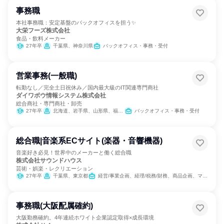
事務職
本社事務職：安定基盤のバックオフィスを担う✨
大栄フーズ株式会社
食品・飲料メーカー
27年卒
千葉県、神奈川県
バックオフィス・事務・受付
営業事務(一般職)
転勤なし／完全土日祝休み／国内最大級のIT関連専門商社
ダイワボウ情報システム株式会社
総合商社・専門商社・卸売
27年卒
北海道、岩手県、山形県、福島県、群馬県、千葉県、東京都、福井県、岐阜県、静岡県、愛知県、広島県、山口県、高知県、熊本県、宮崎県、鹿児島県、沖縄県
バックオフィス・事務・受付
総合職|音楽系ECサイト(楽器・音響機器)
音楽好き必見！世界中のメーカーと働く総合職
株式会社サウンドハウス
芸術・娯楽・レクリエーション
27年卒
千葉県、東京都
経営/事業企画、経理/税務/財務、商品企画、マーケティング・広告・宣伝、カスタマーサポート/コールセンター、IT
事務職(大阪配属確約)
大阪勤務確約。4年連続ホワイト企業認定取得×成長環境