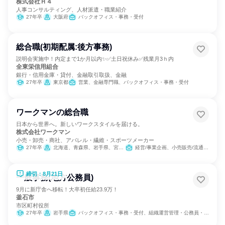
株式会社Ｈ４
人事コンサルティング、人材派遣・職業紹介
27年卒
大阪府
バックオフィス・事務・受付
総合職(初期配属:後方事務)
説明会実施中！内定まで1か月以内✨✅土日祝休み✅残業月3ｈ内
全東栄信用組合
銀行・信用金庫・貸付、金融取引取扱、金融
27年卒
東京都
営業、金融専門職、バックオフィス・事務・受付
ワークマンの総合職
日本から世界へ。新しいワークスタイルを届ける。
株式会社ワークマン
小売・卸売・商社、アパレル・繊維・スポーツメーカー
27年卒
北海道、青森県、岩手県、宮城県、秋田県、山形県、福島県、茨城県、栃木県、群馬県、埼玉県、千葉県、東京都、神奈川県、新潟県、富山県、石川県、福井県、山梨県、長野県、岐阜県、静岡県、愛知県、三重県、滋賀県、京都府、大阪府、兵庫県、奈良県、和歌山県、鳥取県、島根県、岡山県、広島県、山口県、徳島県、香川県、愛媛県、高知県、福岡県、佐賀県、長崎県、熊本県、大分県、宮崎県、鹿児島県、沖縄県
経営/事業企画、小売販売/流通、人事、広報/IR、商品企画、マーケティング・広告・宣伝
締切：8月21日
一般事務(地方公務員)
9月に新庁舎へ移転！大卒初任給23.9万！
釜石市
市区町村役所
27年卒
岩手県
バックオフィス・事務・受付、組織運営管理・公務員・事務系職種