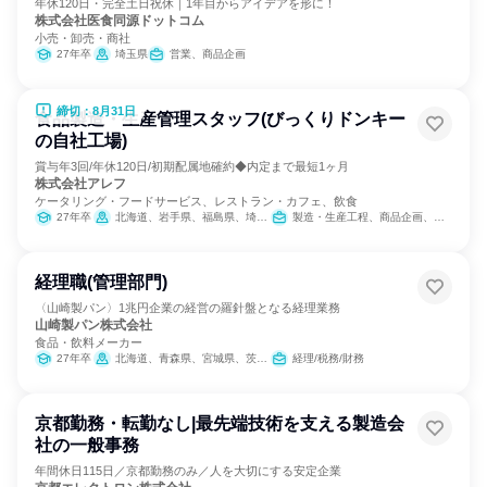
年休120日・完全土日祝休｜1年目からアイデアを形に！
株式会社医食同源ドットコム
小売・卸売・商社
27年卒
埼玉県
営業、商品企画
締切：8月31日
食品製造・生産管理スタッフ(びっくりドンキー
の自社工場)
賞与年3回/年休120日/初期配属地確約◆内定まで最短1ヶ月
株式会社アレフ
ケータリング・フードサービス、レストラン・カフェ、飲食
27年卒
北海道、岩手県、福島県、埼玉県、岐阜県、大阪府、福岡県
製造・生産工程、商品企画、SCM/生産管理/購買/物流
経理職(管理部門)
〈山崎製パン〉1兆円企業の経営の羅針盤となる経理業務
山崎製パン株式会社
食品・飲料メーカー
27年卒
北海道、青森県、宮城県、茨城県、群馬県、埼玉県、千葉県、東京都、神奈川県、新潟県、愛知県、京都府、大阪府、兵庫県、岡山県、広島県、福岡県、熊本県
経理/税務/財務
京都勤務・転勤なし|最先端技術を支える製造会
社の一般事務
年間休日115日／京都勤務のみ／人を大切にする安定企業