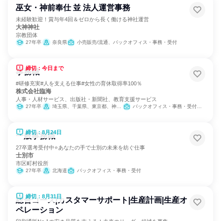
巫女・神前奉仕 並 法人運営事務
未経験歓迎！賞与年4回＆ゼロから長く働ける神社運営
大神神社
宗教団体
27年卒
奈良県
小売販売/流通、バックオフィス・事務・受付
締切：今日まで
事務職
#研修充実#人を支える仕事#女性の育休取得率100％
株式会社臨海
人事・人材サービス、出版社・新聞社、教育支援サービス
27年卒
埼玉県、千葉県、東京都、神奈川県
バックオフィス・事務・受付、教育/保育専門職
締切：8月24日
一般事務職
27卒選考受付中⭐あなたの手で士別の未来を紡ぐ仕事
士別市
市区町村役所
27年卒
北海道
バックオフィス・事務・受付
締切：8月31日
総合コース|カスタマーサポート|生産計画|生産オ
ペレーション