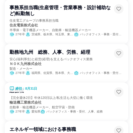
事務系担当職(生産管理・営業事務・設計補助な
ど)転勤無し
住友電工グループの事務系担当職
住友電装株式会社
半導体・電子機器メーカー、自動車・輸送機器メーカー
27年卒
茨城県、栃木県、埼玉県、東京都、神奈川県、静岡県、愛知県、三重県、広島県
バックオフィス・事務・受付、SCM/生産管理/購買/物流、経理/税務/財務、人事、総務
勤務地九州 総務、人事、労務、経理
安心(福利厚生)と経営(経理)を支えるバックオフィス業務
ＮＯＫ九州株式会社
製造・メーカー
27年卒
福岡県、佐賀県、熊本県、大分県、宮崎県
バックオフィス・事務・受付、経理/税務/財務、人事、総務、法務/知財、広報/IR、製造・生産工程
締切：8月31日
総務職
【完全週休2日】年休120日以上/私生活も大切に働く環境
輸送機工業株式会社
自動車・輸送機器メーカー、航空宇宙・防衛
27年卒
愛知県
バックオフィス・事務・受付、人事、総務
エネルギー領域における事務職