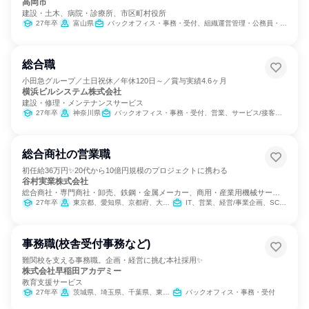
高岡市
建設・土木、病院・診療所、市区町村役所
27年卒
富山県
バックオフィス・事務・受付、組織運営管理・公務員・事務系職種
総合職
小田急グループ／土日祝休／年休120日～／賞与実績4.6ヶ月
横浜ビルシステム株式会社
建設・修理・メンテナンスサービス
27年卒
神奈川県
バックオフィス・事務・受付、営業、サービス/接客、人事
総合商社の営業職
初任給36万円✨20代から10億円規模のプロジェクトに携わる
谷村実業株式会社
総合商社・専門商社・卸売、鉄鋼・金属メーカー、商用・産業用機械サービ
ス
27年卒
東京都、愛知県、京都府、大阪府、兵庫県
IT、営業、経営/事業企画、SCM/生産管理/購買/物流、バックオフィス・事務・受付、商品企画、マーケティング・広告・宣伝
事務職(校舎受付事務など)
難関校を支える事務職。企画・経営に挑む本社採用✨
株式会社早稲田アカデミー
教育支援サービス
27年卒
茨城県、埼玉県、千葉県、東京都、神奈川県
バックオフィス・事務・受付