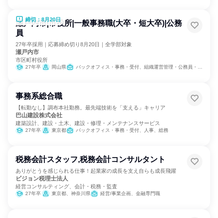
締切：8月20日
瀬戸内市|市役所|一般事務職(大卒・短大卒)|公務
員
27年卒採用｜応募締め切り8月20日｜全学部対象
瀬戸内市
市区町村役所
27年卒
岡山県
バックオフィス・事務・受付、組織運営管理・公務員・事務系職種
事務系総合職
【転勤なし】調布本社勤務。最先端技術を「支える」キャリア
巴山建設株式会社
建築設計、建設・土木、建設・修理・メンテナンスサービス
27年卒
東京都
バックオフィス・事務・受付、人事、総務
税務会計スタッフ,税務会計コンサルタント
ありがとうを感じられる仕事！起業家の成長を支え自らも成長飛躍
ビジョン税理士法人
経営コンサルティング、会計・税務・監査
27年卒
東京都、神奈川県
経営/事業企画、金融専門職