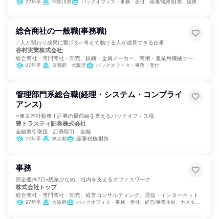
27年卒
神奈川県
バックオフィス・事務・受付、経理/税務/財務、総務
総合商社の一般職(事務職)
✅人と関わり成果に繋げる✅考えて動ける人が成長できる仕事
谷村実業株式会社
総合商社・専門商社・卸売、鉄鋼・金属メーカー、商用・産業用機械サービ
ス
27年卒
京都府、大阪府
バックオフィス・事務・受付
管理部門系総合職(経理・システム・コンプライ
アンス)
⭐東京本社勤務！証券の最前線を支えるバックオフィス職
豊トラスティ証券株式会社
金融取引取扱、証券取引、金融
27年卒
東京都
経理/税務/財務
事務
完全週休2日×残業少なめ。社内を支えるオフィスワーク
株式会社トップ
総合商社・専門商社・卸売、経営コンサルティング、通信・インターネット
27年卒
大阪府
バックオフィス・事務・受付、経営/事業企画、カスタマーサポート/コールセンター