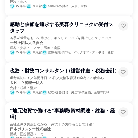
建設・土木
27年卒
東京都
経理/税務/財務、人事、総務
感動と信頼を追求する美容クリニックの受付ス
タッフ
若手が裁量をもって働ける、キャリアアップを目指せるクリニック
一般社団法人良貢会
理容・美容・エステ、医療・病院
27年卒
東京都
医療/福祉専門職、バックオフィス・事務・受付
税務・財務コンサルタント(経営伴走・税務会計)
選考実施中！／年間休日125日／資格取得奨励金有／20代中心
ＳＫＩＰ税理士法人
会計・税務・監査
27年卒
東京都
経理/税務/財務、経営/事業企画、金融専門職
”地元滋賀で働ける”事務職(資材調達・総務・経
理)
会社全体を見渡しながら、 縁の下の力持ちとして活躍！
日本ポリスター株式会社
機械・医療機器メーカー