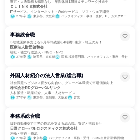
東京・大阪勤務＆転勤なし｜年間休日125日＆テレワーク推進中
ＣＬＩＮＫＳ株式会社
ITサービス、インターネット・Webサービス、ソフトウェア開発
27年卒
東京都、大阪府
バックオフィス・事務・受付、IT、カスタマーサクセス
事務総合職
✨地域医療を支える✨月平均残業6.4時間✨東京・埼玉のみ！
医療法人財団健和会
福祉・独立行政法人・NGO・NPO
27年卒
埼玉県、東京都
医療/福祉専門職、バックオフィス・事務・受付
外国人材紹介の法人営業(総合職)
社会課題へビジネス面から向合い、グローバル環境で市場価値向上
株式会社RDグローバルリンク
人材派遣・職業紹介、人事・人材サービス
27年卒
東京都、愛知県、大阪府
営業
事務系総合職
日野自動車Gで世界の物流を支える総合職。安定と挑戦を✨
日野グローバルロジスティクス株式会社
運輸・交通・物流
27年卒
東京都
バックオフィス・事務・受付、SCM/生産管理/購買/物流、人事、総務