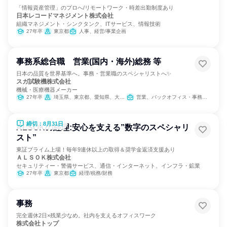
「情報資産管理」のプロへ/リモートワーク・時差出勤制度あり
日本レコードマネジメント株式会社
組織マネジメント・シンクタンク、ITサービス、情報技術
27年卒
東京都
人事、経営/事業企画
事務系総合職 営業(国内・海外)総務 等
日本の品質を世界基準へ。事務・営業職のスペシャリストへ✨
スガ試験機株式会社
機械・医療機器メーカー
27年卒
埼玉県、東京都、愛知県、大阪府、広島県
営業、バックオフィス・事務・受付
締切：8月31日
ALSOKの経理:安心を支える”数字のスペシャリ
スト”
東証プライム上場！毎年9連休以上の取得＆奨学金返済支援あり
ＡＬＳＯＫ株式会社
セキュリティー・警備サービス、通信・インターネット、インフラ・鉱業
27年卒
東京都
経理/税務/財務
事務
完全週休2日×残業少なめ。社内を支えるオフィスワーク
株式会社トップ