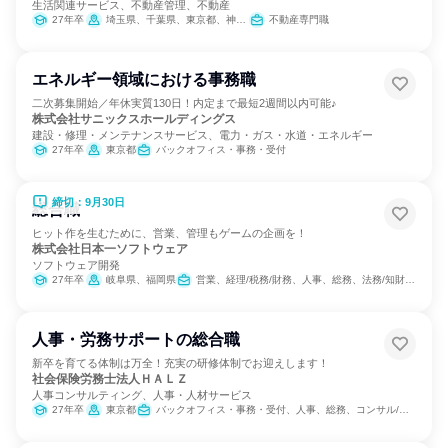
生活関連サービス、不動産管理、不動産
27年卒
埼玉県、千葉県、東京都、神奈川県、愛知県
不動産専門職
エネルギー領域における事務職
二次募集開始／年休実質130日！内定まで最短2週間以内可能♪
株式会社サニックスホールディングス
建設・修理・メンテナンスサービス、電力・ガス・水道・エネルギー
27年卒
東京都
バックオフィス・事務・受付
締切：9月30日
総合職
ヒット作を生むために、営業、管理もゲームの企画を！
株式会社日本一ソフトウェア
ソフトウェア開発
27年卒
岐阜県、福岡県
営業、経理/税務/財務、人事、総務、法務/知財、IT、広報/IR、組織運営管理・公務員・事務系職種、商品企画、マーケティング・広告・宣伝
人事・労務サポートの総合職
新卒を育てる体制は万全！充実の研修体制でお迎えします！
社会保険労務士法人ＨＡＬＺ
人事コンサルティング、人事・人材サービス
27年卒
東京都
バックオフィス・事務・受付、人事、総務、コンサル/士業/リサーチャー