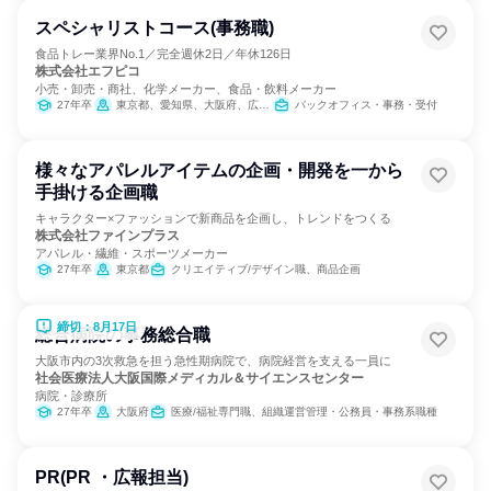
スペシャリストコース(事務職)
食品トレー業界No.1／完全週休2日／年休126日
株式会社エフピコ
小売・卸売・商社、化学メーカー、食品・飲料メーカー
27年卒
東京都、愛知県、大阪府、広島県
バックオフィス・事務・受付
様々なアパレルアイテムの企画・開発を一から
手掛ける企画職
キャラクター×ファッションで新商品を企画し、トレンドをつくる
株式会社ファインプラス
アパレル・繊維・スポーツメーカー
27年卒
東京都
クリエイティブ/デザイン職、商品企画
締切：8月17日
総合病院の事務総合職
大阪市内の3次救急を担う急性期病院で、病院経営を支える一員に
社会医療法人大阪国際メディカル＆サイエンスセンター
病院・診療所
27年卒
大阪府
医療/福祉専門職、組織運営管理・公務員・事務系職種
PR(PR ・広報担当)