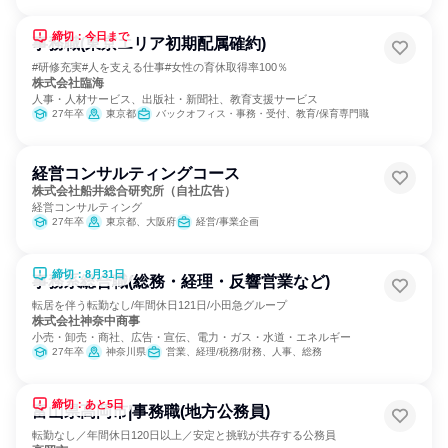
締切：今日まで
事務職(東京エリア初期配属確約)
#研修充実#人を支える仕事#女性の育休取得率100％
株式会社臨海
人事・人材サービス、出版社・新聞社、教育支援サービス
27年卒
東京都
バックオフィス・事務・受付、教育/保育専門職
経営コンサルティングコース
株式会社船井総合研究所（自社広告）
経営コンサルティング
27年卒
東京都、大阪府
経営/事業企画
締切：8月31日
事務系総合職(総務・経理・反響営業など)
転居を伴う転勤なし/年間休日121日/小田急グループ
株式会社神奈中商事
小売・卸売・商社、広告・宣伝、電力・ガス・水道・エネルギー
27年卒
神奈川県
営業、経理/税務/財務、人事、総務
締切：あと5日
富山県高岡市|事務職(地方公務員)
転勤なし／年間休日120日以上／安定と挑戦が共存する公務員