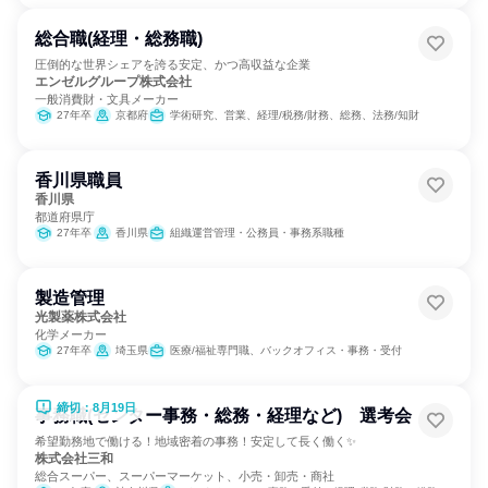
総合職(経理・総務職)
圧倒的な世界シェアを誇る安定、かつ高収益な企業
エンゼルグループ株式会社
一般消費財・文具メーカー
27年卒
京都府
学術研究、営業、経理/税務/財務、総務、法務/知財
香川県職員
香川県
都道府県庁
27年卒
香川県
組織運営管理・公務員・事務系職種
製造管理
光製薬株式会社
化学メーカー
27年卒
埼玉県
医療/福祉専門職、バックオフィス・事務・受付
締切：8月19日
事務職(センター事務・総務・経理など) 選考会
希望勤務地で働ける！地域密着の事務！安定して長く働く✨
株式会社三和
総合スーパー、スーパーマーケット、小売・卸売・商社