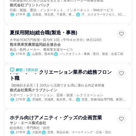
印刷通販No.1の安さ品質を支える！未来のリーダー候補を募集
株式会社プリントパック
印刷・製版、通信・インターネット、インターネット・Webサービス
27年卒
北海道、埼玉県、千葉県、東京都、京都府、福岡県
IT、カスタマーサクセス、SCM/生産管理/購買/物流、製造・生産工程、建築/土木/プラント専門職、クリエイティブ/デザイン職、出版/メディア/芸能/エンタメ専門職、カスタマーサポート/コールセンター
夏採用開始|総合職(製造・事務)
大卒給与30万円程度✨賞与年３回（平均６か月分）休日123日
熊本県果実農業協同組合連合会
食品・飲料メーカー、農林業支援サービス
27年卒
山梨県、熊本県
バックオフィス・事務・受付、製造・生産工程
締切：7月31日
スポーツ・レクリエーション業界の総務フロン
ト職
【動物好き必見！】20代から活躍できる/馬に乗れる内定者研修
株式会社乗馬クラブクレイン
スポーツ・レクリエーション、芸術・娯楽・レクリエーション
27年卒
宮城県、茨城県、栃木県、埼玉県、千葉県、東京都、神奈川県、石川県、岐阜県、三重県、大阪府、兵庫県、奈良県、岡山県、広島県、山口県、福岡県、大分県
営業、医療/福祉専門職、教育/保育専門職、小売販売/流通、バックオフィス・事務・受付、総務
ホテル向けアメニティ・グッズの企画営業
サン・エース株式会社
総合商社・専門商社・卸売
27年卒
大阪府
営業、商品企画、マーケティング・広告・宣伝