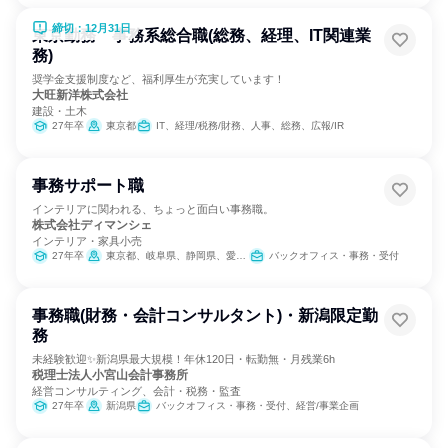
締切：12月31日
東京勤務 事務系総合職(総務、経理、IT関連業
務)
奨学金支援制度など、福利厚生が充実しています！
大旺新洋株式会社
建設・土木
27年卒
東京都
IT、経理/税務/財務、人事、総務、広報/IR
事務サポート職
インテリアに関われる、ちょっと面白い事務職。
株式会社ディマンシェ
インテリア・家具小売
27年卒
東京都、岐阜県、静岡県、愛知県、三重県、大阪府
バックオフィス・事務・受付
事務職(財務・会計コンサルタント)・新潟限定勤
務
未経験歓迎✨新潟県最大規模！年休120日・転勤無・月残業6h
税理士法人小宮山会計事務所
経営コンサルティング、会計・税務・監査
27年卒
新潟県
バックオフィス・事務・受付、経営/事業企画