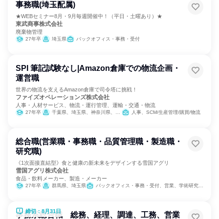
事務職(埼玉配属)
★WEBセミナー8月・9月毎週開催中！（平日・土曜あり）★
東武商事株式会社
廃棄物管理
27年卒
埼玉県
バックオフィス・事務・受付
SPI 筆記試験なし|Amazon倉庫での物流企画・
運営職
世界の物流を支えるAmazon倉庫で司令塔に挑戦！
ファイズオペレーションズ株式会社
人事・人材サービス、物流・運行管理、運輸・交通・物流
27年卒
千葉県、埼玉県、神奈川県、大阪府、愛知県
人事、SCM/生産管理/購買/物流
総合職(営業職・事務職・品質管理職・製造職・
研究職)
《1次面接直結型》食と健康の新未来をデザインする雪国アグリ
雪国アグリ株式会社
食品・飲料メーカー、製造・メーカー
27年卒
群馬県、埼玉県
バックオフィス・事務・受付、営業、学術研究、製造・生産工程
締切：8月31日
事務系総合職 総務、経理、調達、工務、営業