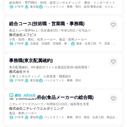
総合商社・専門商社・卸売、経営コンサルティング、通信・インターネット
27年卒
東京都
バックオフィス・事務・受付、経営/事業企画、カスタマーサポート/コールセンター
総合コース(技術職・営業職・事務職)
食品トレー業界No.1／完全週休2日／年休126日／社宅あり
株式会社エフピコ
小売・卸売・商社、化学メーカー、食品・飲料メーカー
27年卒
北海道、宮城県、茨城県、東京都、岐阜県、愛知県、大阪府、広島県、福岡県
製造・生産工程、IT、営業、バックオフィス・事務・受付、SCM/生産管理/購買/物流、建築/土木/プラント専門職、学術研究
事務職(東京配属確約)
東京配属確約。4年連続ホワイト企業認定取得×成長環境！
株式会社Ｈ４
人事コンサルティング、人材派遣・職業紹介
27年卒
東京都
バックオフィス・事務・受付
締切：8月31日
選考直結型説明会(食品メーカーの総合職)
ニチレイフーズグループ／年間休日115日／福利厚生充実
株式会社ニチレイウエルダイニング
食品・飲料メーカー
27年卒
愛知県
バックオフィス・事務・受付、製造・生産工程、商品企画、経理/税務/財務、人事、総務、法務/知財、建築/土木/プラント専門職