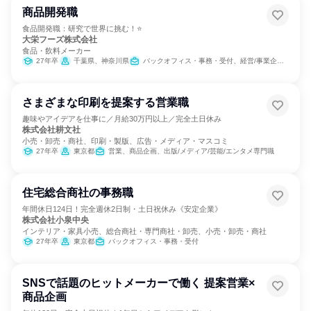
商品開発職
食品開発職：研究で世界に挑む！⭐
大栄フーズ株式会社
食品・飲料メーカー
27年卒
千葉県、神奈川県
バックオフィス・事務・受付、経営/事業企画、営業、製造・生産工程、SCM/生産管理/購買/物流、商品企画
さまざまな印刷を提案する営業職
趣味やアイデアを仕事に／月給30万円以上／完全土日休み
株式会社耕文社
小売・卸売・商社、印刷・製版、広告・メディア・マスコミ
27年卒
東京都
営業、商品企画、出版/メディア/芸能/エンタメ専門職
住宅総合商社の事務職
年間休日124日！完全週休2日制・土日祝休み《安定企業》
株式会社小泉中央
インテリア・家具小売、総合商社・専門商社・卸売、小売・卸売・商社
27年卒
東京都
バックオフィス・事務・受付
SNSで話題のヒットメーカーで働く 提案営業×
商品企画