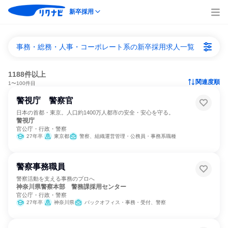
新卒採用
事務・総務・人事・コーポレート系の新卒採用求人一覧
1188件以上
関連度順
1〜100件目
警視庁 警察官
日本の首都・東京。人口約1400万人都市の安全・安心を守る。
警視庁
官公庁・行政・警察
27年卒
東京都
警察、組織運営管理・公務員・事務系職種
警察事務職員
警察活動を支える事務のプロへ
神奈川県警察本部 警務課採用センター
官公庁・行政・警察
27年卒
神奈川県
バックオフィス・事務・受付、警察