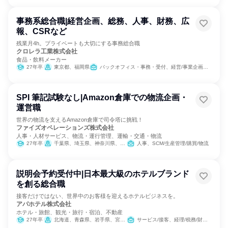
事務系総合職|経営企画、総務、人事、財務、広
報、CSRなど
残業月4h。プライベートも大切にする事務総合職
クロレラ工業株式会社
食品・飲料メーカー
27年卒
東京都、福岡県
バックオフィス・事務・受付、経営/事業企画、SCM/生産管理/購買/物流、経理/税務/財務、人事、総務、マーケティング・広告・宣伝
SPI 筆記試験なし|Amazon倉庫での物流企画・
運営職
世界の物流を支えるAmazon倉庫で司令塔に挑戦！
ファイズオペレーションズ株式会社
人事・人材サービス、物流・運行管理、運輸・交通・物流
27年卒
千葉県、埼玉県、神奈川県、大阪府、愛知県
人事、SCM/生産管理/購買/物流
説明会予約受付中|日本最大級のホテルブランド
を創る総合職
接客だけではない、世界中のお客様を迎えるホテルビジネスを。
アパホテル株式会社
ホテル・旅館、観光・旅行・宿泊、不動産
27年卒
北海道、青森県、岩手県、宮城県、山形県、福島県、栃木県、群馬県、埼玉県、千葉県、東京都、神奈川県、新潟県、富山県、石川県、福井県、長野県、岐阜県、静岡県、愛知県、三重県、滋賀県、京都府、大阪府、兵庫県、奈良県、鳥取県、岡山県、広島県、香川県、愛媛県、福岡県、佐賀県、長崎県、熊本県、宮崎県、鹿児島県、沖縄県
サービス/接客、経理/税務/財務、人事、総務、広報/IR、経営/事業企画、営業、商品企画、マーケティング・広告・宣伝