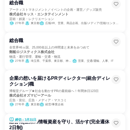
総合職
アーティストマネジメント／イベントの企画・運営／グッズ販売
株式会社キッス・エンタテインメント
芸術・娯楽・レクリエーション
27年卒
東京都
広報/IR、営業、商品企画、出版/メディア/芸能/エンタメ専門職、マーケティング・広告・宣伝
総合職
全世界46ヵ国、25,000名以上の仲間達と未来をみつめて
郵船ロジスティクス株式会社
物流・運行管理、運輸・交通・物流
27年卒
埼玉県、千葉県、東京都、神奈川県、静岡県、愛知県、三重県、京都府、大阪府、兵庫県
営業、交通/運輸、人事、IT
企業の想いを届けるPRディレクター(統合ディレ
クション)職
博報堂グループ★社会を動かすPRの最前線へ！年間休日123日
株式会社オズマピーアール
広告・宣伝、広告・メディア・マスコミ
27年卒
東京都
経営/事業企画
締切：3月31日
総合職|企業の情報資産を守り、活かす(完全週休
2日制)