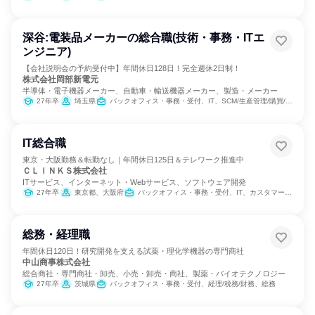
深谷:電装品メーカーの総合職(技術・事務・ITエ
ンジニア)
【会社説明会の予約受付中】年間休日128日！完全週休2日制！
株式会社岡部新電元
半導体・電子機器メーカー、自動車・輸送機器メーカー、製造・メーカー
27年卒
埼玉県
バックオフィス・事務・受付、IT、SCM/生産管理/購買/物流、製造・生産工程
IT総合職
東京・大阪勤務＆転勤なし｜年間休日125日＆テレワーク推進中
ＣＬＩＮＫＳ株式会社
ITサービス、インターネット・Webサービス、ソフトウェア開発
27年卒
東京都、大阪府
バックオフィス・事務・受付、IT、カスタマーサクセス、営業、人事
総務・経理職
年間休日120日！研究開発を支える試薬・理化学機器の専門商社
中山商事株式会社
総合商社・専門商社・卸売、小売・卸売・商社、製薬・バイオテクノロジー
27年卒
茨城県
バックオフィス・事務・受付、経理/税務/財務、総務