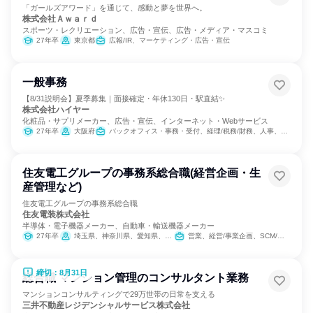
「ガールズアワード」を通じて、感動と夢を世界へ。
株式会社Ａｗａｒｄ
スポーツ・レクリエーション、広告・宣伝、広告・メディア・マスコミ
27年卒
東京都
広報/IR、マーケティング・広告・宣伝
一般事務
【8/31説明会】夏季募集｜面接確定・年休130日・駅直結✨
株式会社ハイヤー
化粧品・サプリメーカー、広告・宣伝、インターネット・Webサービス
27年卒
大阪府
バックオフィス・事務・受付、経理/税務/財務、人事、総務
住友電工グループの事務系総合職(経営企画・生
産管理など)
住友電工グループの事務系総合職
住友電装株式会社
半導体・電子機器メーカー、自動車・輸送機器メーカー
27年卒
埼玉県、神奈川県、愛知県、三重県
営業、経営/事業企画、SCM/生産管理/購買/物流、経理/税務/財務、人事、総務、法務/知財
締切：8月31日
総合職 マンション管理のコンサルタント業務
マンションコンサルティングで29万世帯の日常を支える
三井不動産レジデンシャルサービス株式会社