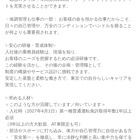
トを充実させることができます。

・体調管理も仕事の一部： お客様の命を預かる仕事だからこそ、

日々の自己管理や、万全のコンディションでハンドルを握ること
が何よりも重要視されます。

✨安心の研修・育成体制✨

入社後の乗務員経験は、現場を知り、

お客様のニーズを把握するための必須研修です。

この経験を活かし、その後の企画・管理職として

制度の構築やサービス設計に挑戦できます。

安定した基盤と柔軟な働き方で、東京での自分らしいキャリアを
実現してください。

✨求める人材✨

＜このような方が活躍しています／向いています＞

・入社時（2027年4月1日）第一種普通運転免許取得年数1年以上
必須

（3年以上の方大歓迎、AT車限定も可）

・部活やスポーツに打ち込み、体力や自己管理力に自信がある方

・「安全第一」を徹底し、常に冷静な判断と高い集中力を保てる