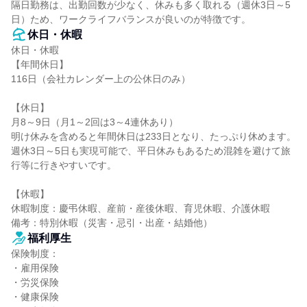
隔日勤務は、出勤回数が少なく、休みも多く取れる（週休3日～5
日）ため、ワークライフバランスが良いのが特徴です。
休日・休暇
休日・休暇

【年間休日】

116日（会社カレンダー上の公休日のみ）

【休日】

月8～9日（月1～2回は3～4連休あり）

明け休みを含めると年間休日は233日となり、たっぷり休めます。

週休3日～5日も実現可能で、平日休みもあるため混雑を避けて旅
行等に行きやすいです。

【休暇】

休暇制度：慶弔休暇、産前・産後休暇、育児休暇、介護休暇

備考：特別休暇（災害・忌引・出産・結婚他）
福利厚生
保険制度：

・雇用保険

・労災保険

・健康保険
