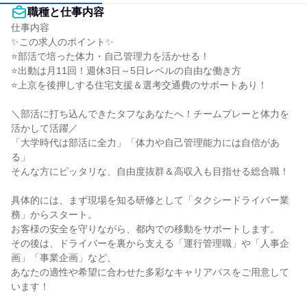
職種と仕事内容
仕事内容

✨この求人のポイント✨

⭐部活で培った体力・自己管理力を活かせる！

⭐出動は月11回！週休3日～5日レベルの自由な働き方

⭐上京を後押しする住宅支援＆選考交通費のサポートあり！

＼部活に打ち込んできたタフなあなたへ！チームプレーと体力を
活かして活躍／

「大学時代は部活に全力」「体力や自己管理能力には自信があ
る」

そんな方にピッタリな、自由度抜群＆高収入も目指せる総合職！

具体的には、まず現場を知る研修として「タクシードライバー業
務」からスタート。

お客様の安全を守りながら、都内での移動をサポートします。

その後は、ドライバーを裏から支える「運行管理職」や「人事企
画」「事業企画」など、

あなたの適性や希望に合わせた多彩なキャリアパスをご用意して
います！
