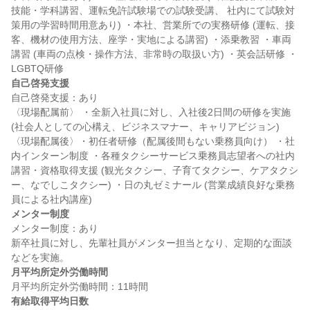
技能・学科講習、運転免許試験場での試験受講、 社内にて試験対
策用の学習時間用意あり) ・本社、営業所での実務研修 (運転、接
客、機材の使用方法、座学・実地による講習) ・添乗教習 ・車両
講習 (車両の点検・操作方法、非常時の取扱い方) ・英会話研修 ・
自己啓発支援
自己啓発支援：あり

〈現場配属前〉 ・全新入社員に対し、入社後2日間の研修を実施 
(社会人としての心構え、ビジネスマナー、キャリアビジョン)  
〈現場配属後〉・初任者研修（配属後間もない乗務員向け） ・社
内インターン制度 ・各種タクシーサービス乗務員志望者への社内
講習・資格取得支援 (観光タクシー、子育てタクシー、ケアタクシ
ー、なでしこタクシー) ・日の丸ゼミナール (営業成績良好な乗務
メンター制度
メンター制度：あり

新卒社員に対し、先輩社員がメンター担当となり、定期的な面談
月平均所定外労働時間
有給取得平均日数