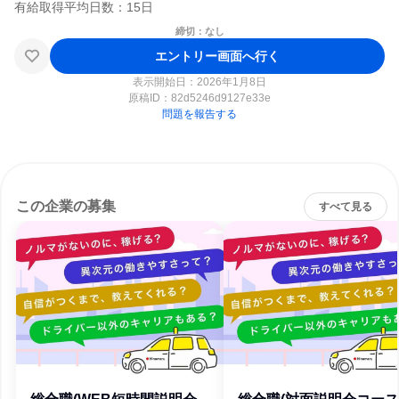
締切：なし
エントリー画面へ行く
表示開始日：2026年1月8日
原稿ID：
82d5246d9127e33e
問題を報告する
この企業の募集
すべて見る