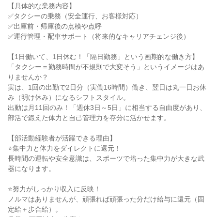
【具体的な業務内容】

✅タクシーの乗務（安全運行、お客様対応）

✅出庫前・帰庫後の点検や点呼

✅運行管理・配車サポート（将来的なキャリアチェンジ後）

【1日働いて、1日休む！「隔日勤務」という画期的な働き方】

「タクシー＝勤務時間が不規則で大変そう」というイメージはあ
りませんか？

実は、1回の出勤で2日分（実働16時間）働き、翌日は丸一日お休
み（明け休み）になるシフトスタイル。

出動は月11回のみ！「週休3日～5日」に相当する自由度があり、
部活で鍛えた体力と自己管理力を存分に活かせます。

【部活動経験者が活躍できる理由】

⭐集中力と体力をダイレクトに還元！

長時間の運転や安全意識は、スポーツで培った集中力が大きな武
器になります。

⭐努力がしっかり収入に反映！

ノルマはありませんが、頑張れば頑張った分だけ給与に還元（固
定給＋歩合給）。
