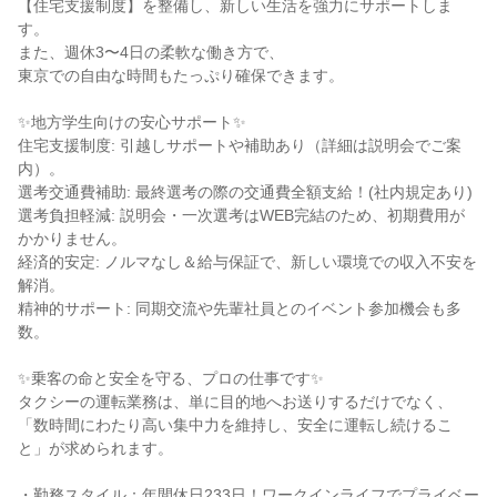
【住宅支援制度】を整備し、新しい生活を強力にサポートしま
す。

また、週休3〜4日の柔軟な働き方で、

東京での自由な時間もたっぷり確保できます。

✨地方学生向けの安心サポート✨

住宅支援制度: 引越しサポートや補助あり（詳細は説明会でご案
内）。

選考交通費補助: 最終選考の際の交通費全額支給！(社内規定あり)

選考負担軽減: 説明会・一次選考はWEB完結のため、初期費用が
かかりません。

経済的安定: ノルマなし＆給与保証で、新しい環境での収入不安を
解消。

精神的サポート: 同期交流や先輩社員とのイベント参加機会も多
数。

✨乗客の命と安全を守る、プロの仕事です✨

タクシーの運転業務は、単に目的地へお送りするだけでなく、

「数時間にわたり高い集中力を維持し、安全に運転し続けるこ
と」が求められます。

・勤務スタイル：年間休日233日！ワークインライフでプライベー