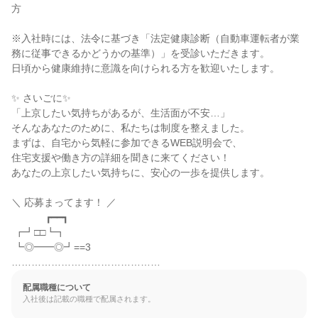
方

※入社時には、法令に基づき「法定健康診断（自動車運転者が業
務に従事できるかどうかの基準）」を受診いただきます。

日頃から健康維持に意識を向けられる方を歓迎いたします。

✨ さいごに✨

「上京したい気持ちがあるが、生活面が不安…」

そんなあなたのために、私たちは制度を整えました。

まずは、自宅から気軽に参加できるWEB説明会で、

住宅支援や働き方の詳細を聞きに来てください！

あなたの上京したい気持ちに、安心の一歩を提供します。

＼ 応募まってます！ ／

 ⠀⠀⠀⠀ ┏━━┓

 ┏┛□□┗┓

 ┗◎━━◎┛==3

………………………………………
配属職種について
入社後は記載の職種で配属されます。