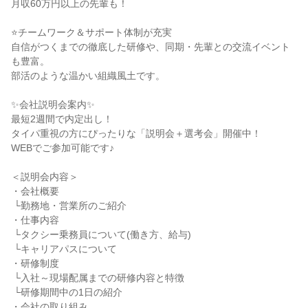
月収60万円以上の先輩も！

⭐チームワーク＆サポート体制が充実

自信がつくまでの徹底した研修や、同期・先輩との交流イベント
も豊富。

部活のような温かい組織風土です。

✨会社説明会案内✨

最短2週間で内定出し！

タイパ重視の方にぴったりな「説明会＋選考会」開催中！

WEBでご参加可能です♪

＜説明会内容＞

・会社概要

 └勤務地・営業所のご紹介

・仕事内容

 └タクシー乗務員について(働き方、給与)

 └キャリアパスについて

・研修制度

 └入社～現場配属までの研修内容と特徴

 └研修期間中の1日の紹介

・会社の取り組み
