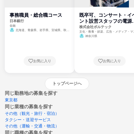
事務職員・総合職コース
既卒可、コンサート・イ
ント設営スタッフの電源
日本銀行
金融
門
株式会社ボルテック
北海道、青森県、岩手県、宮城県、秋田
文化・教養・娯楽、広告・メディア・マ
県、山形県、福島県、茨城県、群馬県、埼玉
ミ、電力・ガス・水道・エネルギー
神奈川県
県、東京都、神奈川県、新潟県、富山県、石
川県、福井県、山梨県、長野県、静岡県、愛
知県、京都府、大阪府、兵庫県、鳥取県、島
根県、岡山県、広島県、山口県、徳島県、香
川県、愛媛県、高知県、福岡県、佐賀県、長
お気に入り
お気に入り
崎県、熊本県、大分県、宮崎県、鹿児島県、
沖縄県
トップページへ
同じ勤務地の募集を探す
東京都
同じ業種の募集を探す
その他（観光・旅行・宿泊）
タクシー・送迎サービス
その他（運輸・交通・物流）
同じ職種の募集を探す