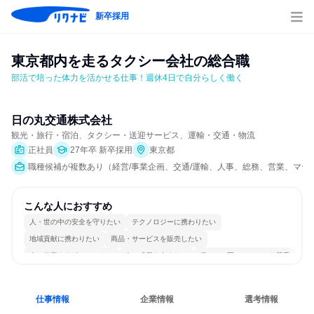
新卒採用
東京都内を走るタクシー会社の総合職
部活で培った体力を活かせる仕事！週休4日で自分らしく働く
日の丸交通株式会社
観光・旅行・宿泊、タクシー・送迎サービス、運輸・交通・物流
正社員
27年卒 新卒採用
東京都
職種候補が複数あり（経営/事業企画、交通/運輸、人事、総務、営業、マー
こんな人におすすめ
人・世の中の安全を守りたい
テクノロジーに携わりたい
地域貢献に携わりたい
商品・サービスを販売したい
人の仕事をサポートしたい
人の成長を支えたい
穏やかで互いのペースを尊重
長く同じ会社に居続けられる
自分の好きな時間で働ける
目標に追われず働ける
仕事情報
企業情報
選考情報