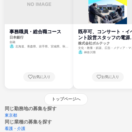
事務職員・総合職コース
既卒可、コンサート・イ
ント設営スタッフの電源
日本銀行
金融
門
株式会社ボルテック
北海道、青森県、岩手県、宮城県、秋田
文化・教養・娯楽、広告・メディア・マ
県、山形県、福島県、茨城県、群馬県、埼玉
ミ、電力・ガス・水道・エネルギー
神奈川県
県、東京都、神奈川県、新潟県、富山県、石
川県、福井県、山梨県、長野県、静岡県、愛
知県、京都府、大阪府、兵庫県、鳥取県、島
根県、岡山県、広島県、山口県、徳島県、香
川県、愛媛県、高知県、福岡県、佐賀県、長
お気に入り
お気に入り
崎県、熊本県、大分県、宮崎県、鹿児島県、
沖縄県
トップページへ
同じ勤務地の募集を探す
東京都
同じ業種の募集を探す
看護・介護