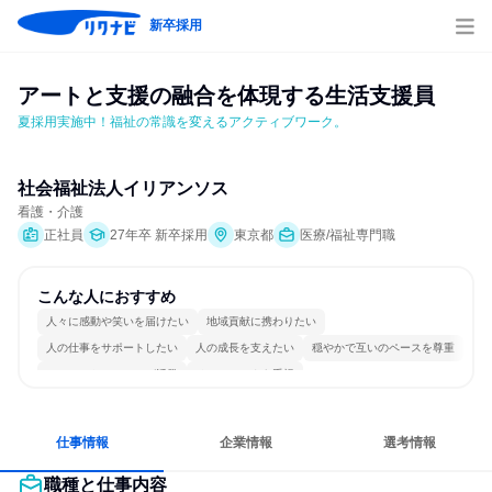
新卒採用
アートと支援の融合を体現する生活支援員
夏採用実施中！福祉の常識を変えるアクティブワーク。
社会福祉法人イリアンソス
看護・介護
正社員
27年卒 新卒採用
東京都
医療/福祉専門職
こんな人におすすめ
人々に感動や笑いを届けたい
地域貢献に携わりたい
人の仕事をサポートしたい
人の成長を支えたい
穏やかで互いのペースを尊重
コミュニケーションが活発
チームワークを重視
女性が働きやすい環境で働ける
長く同じ会社に居続けられる
人とたくさん会話する
仕事情報
企業情報
選考情報
職種と仕事内容