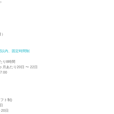


）

間以内、固定時間制
り8時間

月あたり20日 〜 22日

:00

フト制)

日

20日
