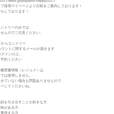
010.i-webs.jp/playland-happy2027/

プ採用マイページより日程をご案内しております！

ちしております！

ントリーのみでは

せんのでご注意ください。

ビからエントリー

アカウントに関するメールが届きます

ログインの上、

予約ください

履歴書情報（レジュメ）は、

では使用しません。

きていない場合も問題ありませんので、

ーしてくださいね。

顔を引き出すことが好きな方

味がある方

重視する方
