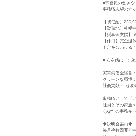
■事務職の働きやす
事務職志望の方が
【初任給】250,
【勤務地】札幌中
【奨学金支援】 
【休日】完全週
予定を合わせるこ
■ 安定感は「北
実質無借金経営：
クリーンな環境：
社会貢献： 地域
事務職として「ど
社員とその家族を第
あなたの事務キャ
◆説明会案内◆

毎月複数回開催中