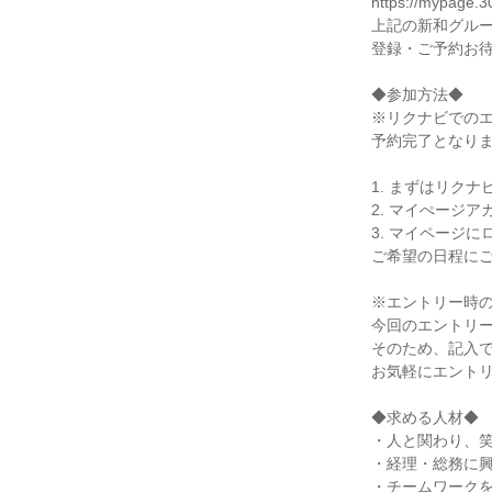
https://mypage.3
上記の新和グルー
登録・ご予約お待
◆参加方法◆

※リクナビでのエ
予約完了となりま
1. まずはリクナ
2. マイぺージ
3. マイページに
ご希望の日程にご
※エントリー時の
今回のエントリー
そのため、記入で
お気軽にエントリ
◆求める人材◆

・人と関わり、笑
・経理・総務に興
・チームワークを