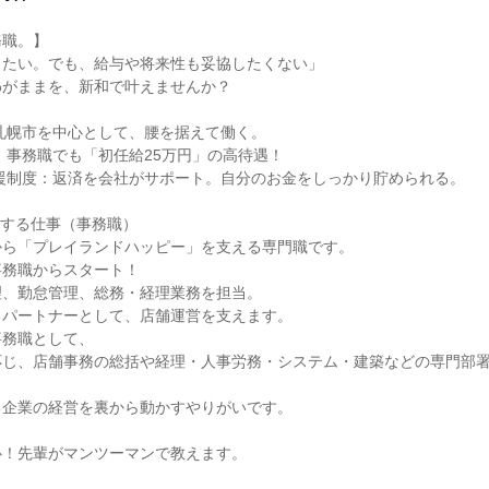
職。】

たい。でも、給与や将来性も妥協したくない」

がままを、新和で叶えませんか？

札幌市を中心として、腰を据えて働く。

：事務職でも「初任給25万円」の高待遇！

援制度：返済を会社がサポート。自分のお金をしっかり貯められる。

せする仕事（事務職）

ら「プレイランドハッピー」を支える専門職です。

務職からスタート！

、勤怠管理、総務・経理業務を担当。

パートナーとして、店舗運営を支えます。

務職として、

応じ、店舗事務の総括や経理・人事労務・システム・建築などの専門部
企業の経営を裏から動かすやりがいです。

！先輩がマンツーマンで教えます。
