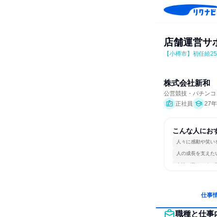
店舗運営サ
【小樽市】初任給2
株式会社新和
公営競技・パチンコ
正社員
27
こんな人にお
人々に感動や笑い
人の成長を支えた
女性が働きやすい
仕事
職種と仕事