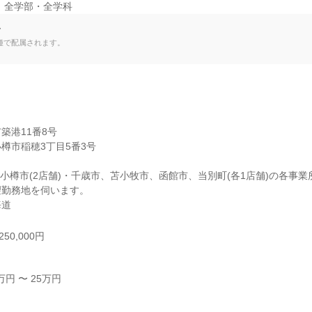
 全学部・全学科
て
種で配属されます。
港11番8号

樽市稲穂3丁目5番3号

・小樽市(2店舗)・千歳市、苫小牧市、函館市、当別町(各1店舗)の各事業所
勤務地を伺います。

海道
50,000円
円 〜 25万円


