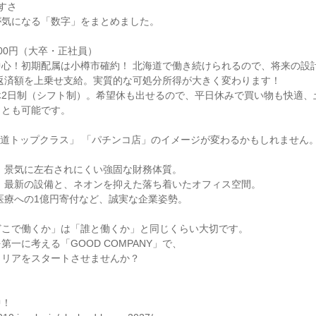
さ

気になる「数字」をまとめました。

000円（大卒・正社員）

心！初期配属は小樽市確約！ 北海道で働き続けられるので、将来の設計
返済額を上乗せ支給。実質的な可処分所得が大きく変わります！

休2日制（シフト制）。希望休も出せるので、平日休みで買い物も快適、
とも可能です。

海道トップクラス」 「パチンコ店」のイメージが変わるかもしれません。
 景気に左右されにくい強固な財務体質。

 最新の設備と、ネオンを抑えた落ち着いたオフィス空間。

医療への1億円寄付など、誠実な企業姿勢。

こで働くか」は「誰と働くか」と同じくらい大切です。

一に考える「GOOD COMPANY」で、

リアをスタートさせませんか？

！
