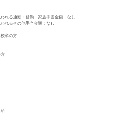
われる通勤・皆勤・家族手当金額：なし

われるその他手当金額：なし

校卒の方

方

給


