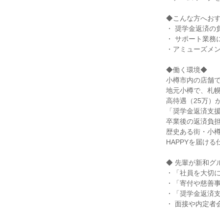
◆こんな方へおす
・ 奨学金返済の
・ サポート業務
・アミューズメン
◆働く環境◆

小樽市内の店舗で
地元小樽で、札幌
高待遇（25万）
「奨学金返済支援
卒業後の返済負担
歴史ある街・小樽
HAPPYを届ける
◆ 先輩が新和グ
・「社員を大切に
・「寄付や慈善事
・「奨学金返済支
・ 面接や内定者