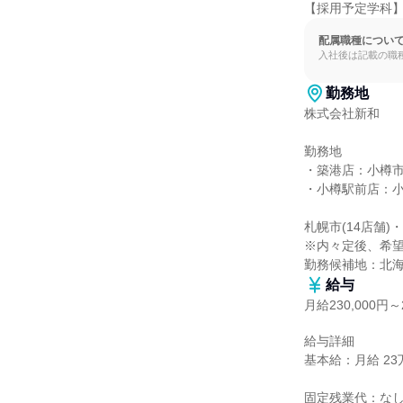
【採用予定学科】
配属職種につい
入社後は記載の職
勤務地
株式会社新和

勤務地

・築港店：小樽市築
・小樽駅前店：小
札幌市(14店舗)
※内々定後、希望
勤務候補地：北
給与
月給230,000円～2
給与詳細

基本給：月給 23万
固定残業代：なし