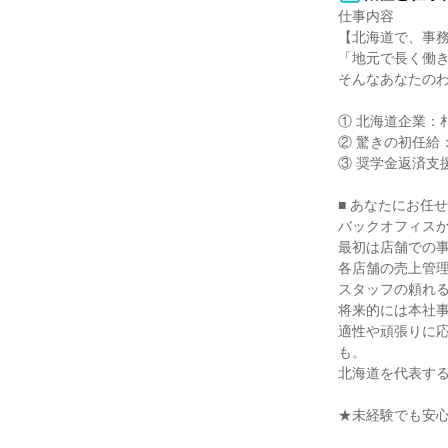
仕事内容

【北海道で、事務
「地元で長く働き
そんなあなたのわ
① 北海道企業：
② 驚きの初任給
③ 奨学金返済支
■ あなたにお任
バックオフィスか
最初は店舗での事
各店舗の売上管理
スタッフの頼れる
将来的には本社事
適性や頑張りに
も。

北海道を代表する
★未経験でも安心