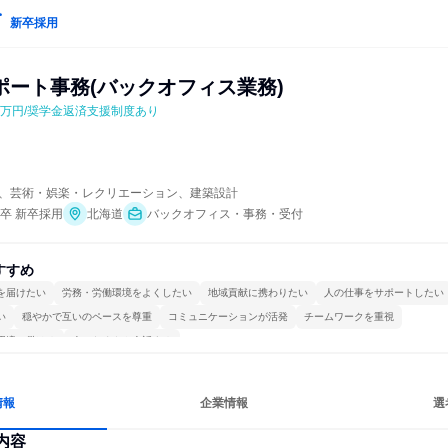
新卒採用
ポート事務(バックオフィス業務)
5万円/奨学金返済支援制度あり
、芸術・娯楽・レクリエーション、建築設計
年卒 新卒採用
北海道
バックオフィス・事務・受付
すすめ
を届けたい
労務・労働環境をよくしたい
地域貢献に携わりたい
人の仕事をサポートしたい
い
穏やかで互いのペースを尊重
コミュニケーションが活発
チームワークを重視
環境で働ける
人とたくさん会話する
情報
企業情報
選
内容