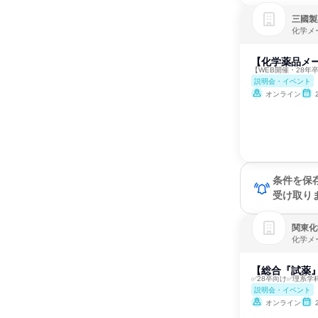
三國製
化学メ
【化学薬品メ
【WEB開催・28
説明会・イベント
オンライン
条件を保
受け取り
関東化
化学メ
【総合『試薬
✅28卒向け✅理系学
説明会・イベント
オンライン