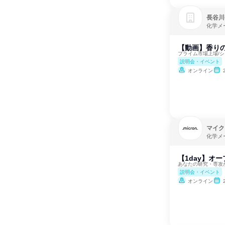
長谷川
化学メ
【動画】香り
プライム市場上場/シ
説明会・イベント
オンライン
マイク
化学メ
【1day】オ
あなたの研究・専攻
説明会・イベント
オンライン