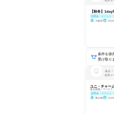
化学メ
【秋冬】1da
説明会・イベント
大阪府
202
条件を保
受け取り
ユニ・
化学メ
ユニ・チャーム
東京開催／マーケテ
説明会・イベント
東京都
202