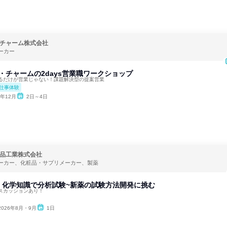
チャーム株式会社
ーカー
ニ・チャームの2days営業職ワークショップ
るだけが営業じゃない！課題解決型の提案営業
仕事体験
6年12月
2日～4日
品工業株式会社
ーカー、化粧品・サプリメーカー、製薬
】化学知識で分析試験~新薬の試験方法開発に挑む
スカッションあり！
2026年8月・9月
1日