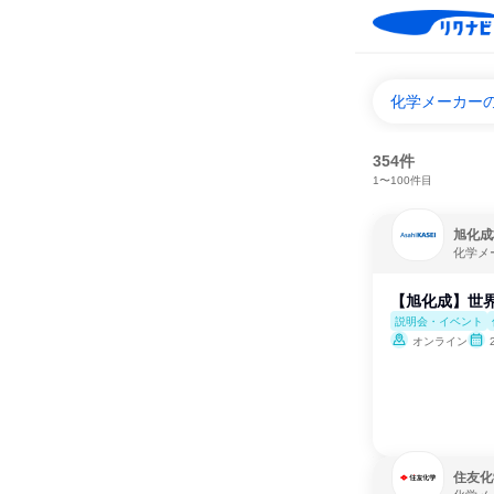
化学メーカー
354件
1〜100件目
旭化成
化学メ
【旭化成】世界
説明会・イベント
オンライン
住友化