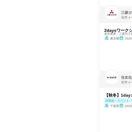
三菱ガ
化学メ
2daysワー
化学業界・三菱ガス
東京都
202
住友化
化学メ
【秋冬】1da
説明会・イベント
千葉県
202