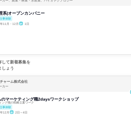
ーカー、農業・林業・水産業、バイオテクノロジー
y理系|オープンカンパニー
仕事体験
6年11月・12月
1日
存して新着募集を
ましょう
チャーム株式会社
ーカー
のマーケティング職2daysワークショップ
ィング職の戦略立案ワーク
仕事体験
6年12月
2日～4日