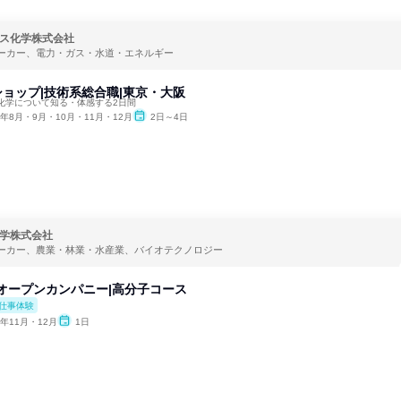
ス化学株式会社
ーカー、電力・ガス・水道・エネルギー
クショップ|技術系総合職|東京・大阪
化学について知る・体感する2日間
6年8月・9月・10月・11月・12月
2日～4日
学株式会社
ーカー、農業・林業・水産業、バイオテクノロジー
yオープンカンパニー|⾼分⼦コース
仕事体験
6年11月・12月
1日