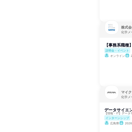
株式会
化学メ
【事務系職種】
説明会・イベント
オンライン
マイク
化学メ
データサイエン
【情報・IT】デー
インターンシップ
広島県
202