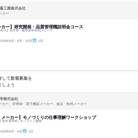
薬工業株式会社
ーカー
ーカー】研究開発・品質管理職説明会コース
年卒向け】化学系・薬学系学生向けコース
2026年8月・9月・10月
1日
存して新着募集を
ましょう
学株式会社
ーカー、半導体・電子機器メーカー、食品・飲料メーカー
』メーカー】モノづくりの仕事理解ワークショップ
科 化学系学科✅オンライン開催
2026年8月・9月
1日