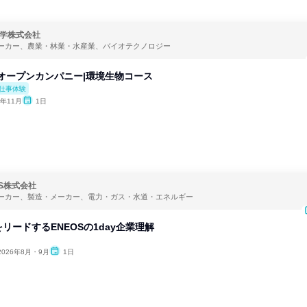
学株式会社
ーカー、農業・林業・水産業、バイオテクノロジー
yオープンカンパニー|環境生物コース
仕事体験
6年11月
1日
OS株式会社
ーカー、製造・メーカー、電力・ガス・水道・エネルギー
リードするENEOSの1day企業理解
2026年8月・9月
1日