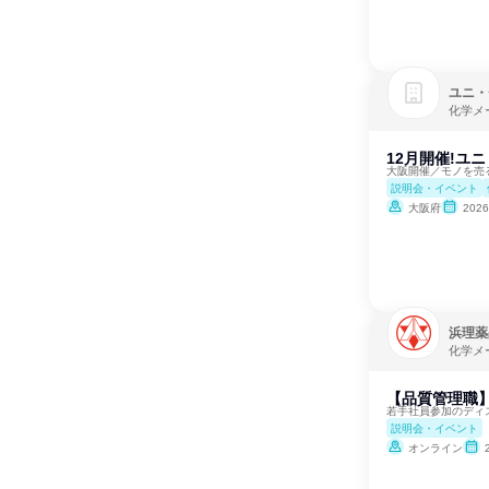
ユニ・
化学メ
12月開催!ユ
大阪開催／モノを売
説明会・イベント
大阪府
202
浜理薬
化学メ
【品質管理職
若手社員参加のディ
説明会・イベント
オンライン