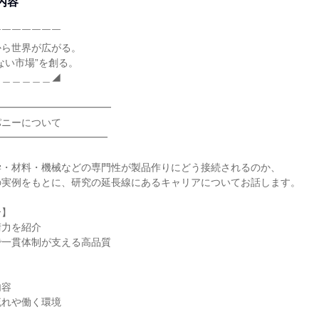
内容
￣￣￣￣￣￣￣
から世界が広がる。
ない市場”を創る。
＿＿＿＿＿＿◢
━━━━━━━━━━━━
パニーについて
━━━━━━━━━━━
学・材料・機械などの専門性が製品作りにどう接続されるのか、
の実例をもとに、研究の延長線にあるキャリアについてお話します。
介】
術力を紹介
で一貫体制が支える高品質
内容
流れや働く環境