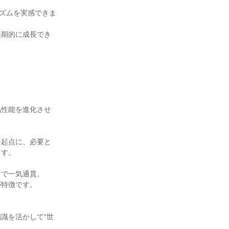
ミズムを実感できま
長期的に成長でき
品性能を進化させ
を起点に、必要と
ます。
まで一気通貫。
が特徴です。
識を活かして“世