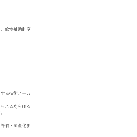
ー、飲食補助制度
造する技術メーカ
められるあらゆる
す。
・評価・量産化ま