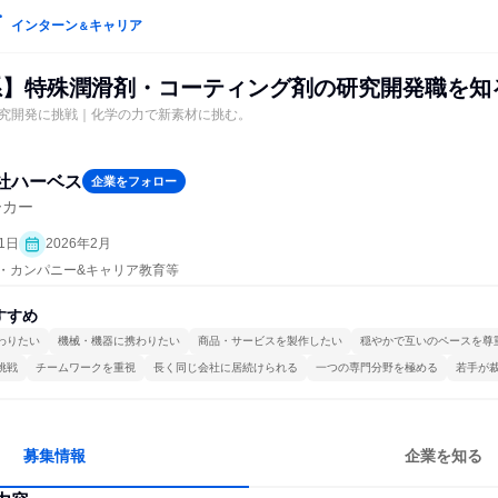
インターン
キャリア
＆
理系】特殊潤滑剤・コーティング剤の研究開発職を知
究開発に挑戦｜化学の力で新素材に挑む。
社ハーベス
企業をフォロー
ーカー
1日
2026年2月
プン・カンパニー&キャリア教育等
すすめ
わりたい
機械・機器に携わりたい
商品・サービスを製作したい
穏やかで互いのペースを尊
挑戦
チームワークを重視
長く同じ会社に居続けられる
一つの専門分野を極める
若手が
募集情報
企業を知る