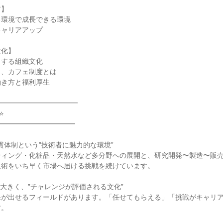
ア】
る環境で成長できる環境
キャリアアップ
文化】
しする組織文化
ス、カフェ制度とは
働き方と福利厚生
━━━━━━━━━━━━
⭐
━━━━━━━━━━━
貫体制という”技術者に魅力的な環境”
ティング・化粧品・天然水など多分野への展開と、研究開発〜製造〜販
技術をいち早く市場へ届ける挑戦を続けています。
大きく、”チャレンジが評価される文化”
果が出せるフィールドがあります。「任せてもらえる」「挑戦がキャリ
す。