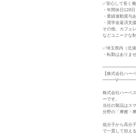
✅安心して長く
・年間休日128日
・業績連動賞与あ
・奨学金返済支
その他、カフェ
などユニークな
✅埼玉県内（北
・転勤はありま
━━━━━━━
【株式会社ハー
━━━V━━━━
株式会社ハーベ
ーです。
当社の製品はス
分野の「摩擦・
低分子から高分
で一貫して担え