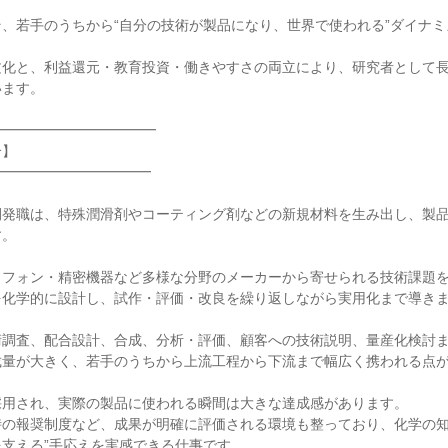
、若手のうちから“自分の技術が製品になり、世界で使われる”ダイナ
文化と、利益還元・教育投資・働きやすさの両立により、研究者として
います。
━━━━━━━━━━━━
介】
━━━━━━━━━━━
開発職は、特殊潤滑剤やコーティング剤などの新規材料を生み出し、製
す。
トフォン・精密機器など多様な分野のメーカーから寄せられる技術課題
を化学的に設計し、試作・評価・改良を繰り返しながら実用化まで導き
術調査、配合設計、合成、分析・評価、顧客への技術説明、量産化検討
裁量が大きく、若手のうちから上流工程から下流まで幅広く携われる点
採用され、実際の製品に使われる瞬間は大きな達成感があります。
時の報奨制度など、成果が明確に評価される環境も整っており、化学の知
支える”手応えを実感できる仕事です。