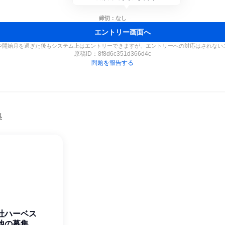
締切：なし
エントリー画面へ
や開始月を過ぎた後もシステム上はエントリーできますが、エントリーへの対応はされない
原稿ID：
8f8d6c351d366d4c
問題を報告する
集
社ハーベス
他の募集