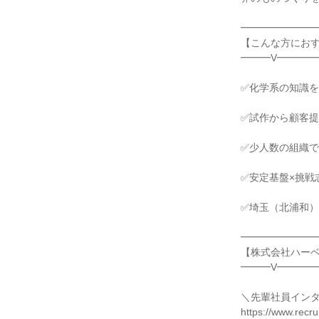
━━━━━━━
【こんな方にお
━━━V━━━━
✅化学系の知識を
✅試作から顧客
✅少人数の組織
✅安定基盤×挑戦
✅埼玉（北浦和
━━━━━━━
【株式会社ハー
━━━V━━━━
＼先輩社員イン
https://www.recru