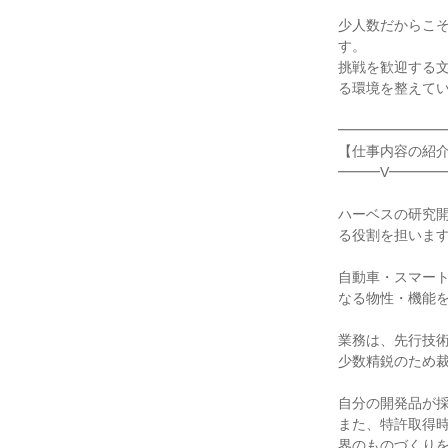
少人数だからこそ
す。
挑戦を歓迎する
る環境を整えて
━━━━━━━
【仕事内容の紹
━━━V━━━━
ハーベスの研究
る役割を担いま
自動車・スマー
なる物性・機能
業務は、先行技
少数精鋭のため
自分の開発品が
また、特許取得
界のものづくりを