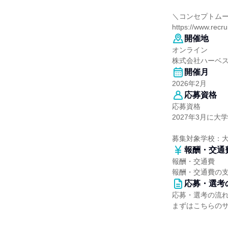
＼コンセプトム
https://www.recru
開催地
オンライン
株式会社ハーベ
開催月
2026年2月
応募資格
応募資格
2027年3月に
募集対象学校：
報酬・交通
報酬・交通費
報酬・交通費の
応募・選考
応募・選考の流
まずはこちらの