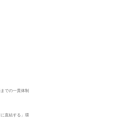
売までの一貫体制
アに直結する」環