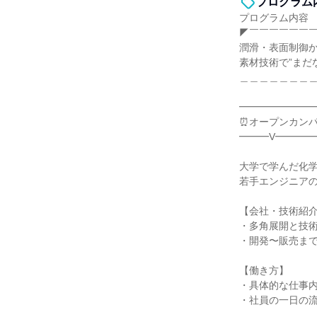
プログラム
プログラム内容
◤￣￣￣￣￣￣
潤滑・表面制御
素材技術で”まだ
＿＿＿＿＿＿＿
━━━━━━━
⏰オープンカン
━━━V━━━━
大学で学んだ化
若手エンジニア
【会社・技術紹
・多角展開と技
・開発〜販売ま
【働き方】
・具体的な仕事
・社員の一日の