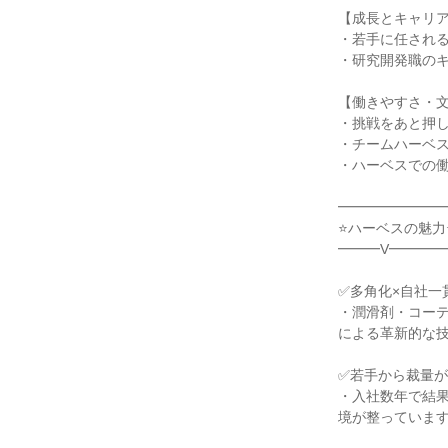
【成長とキャリ
・若手に任され
・研究開発職の
【働きやすさ・
・挑戦をあと押
・チームハーベ
・ハーベスでの
━━━━━━━
⭐ハーベスの魅力
━━━V━━━━
✅多角化×自社一
・潤滑剤・コー
による革新的な
✅若手から裁量が
・入社数年で結
境が整っていま