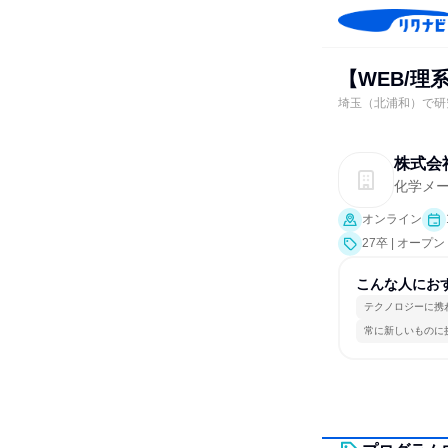
【WEB/
埼玉（北浦和）で研
株式会
化学メ
オンライン
27卒 | オー
こんな人にお
テクノロジーに携
常に新しいものに