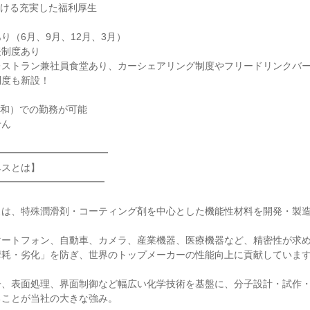
働ける充実した福利厚生
り（6月、9月、12月、3月）
援制度あり
レストラン兼社員食堂あり、カーシェアリング制度やフリードリンクバ
制度も新設！
浦和）での勤務が可能
せん
━━━━━━━━━━━━
ベスとは】
━━━━━━━━━━━
スは、特殊潤滑剤・コーティング剤を中心とした機能性材料を開発・製
マートフォン、自動車、カメラ、産業機器、医療機器など、精密性が求
摩耗・劣化」を防ぎ、世界のトップメーカーの性能向上に貢献していま
子、表面処理、界面制御など幅広い化学技術を基盤に、分子設計・試作
ることが当社の大きな強み。