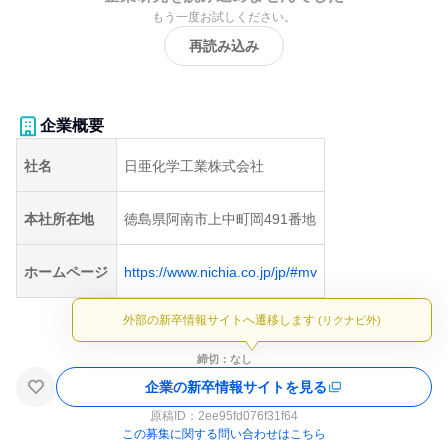
もう一度お試しください。
再読み込み
企業概要
社名
日亜化学工業株式会社
本社所在地
徳島県阿南市上中町岡491番地
ホームページ
https://www.nichia.co.jp/jp/#mv
外部の新卒情報サイトへ遷移します
(リクナビ外)
締切：なし
企業の新卒情報サイトを見る
原稿ID：
2ee95fd076f31f64
この募集に関する問い合わせはこちら