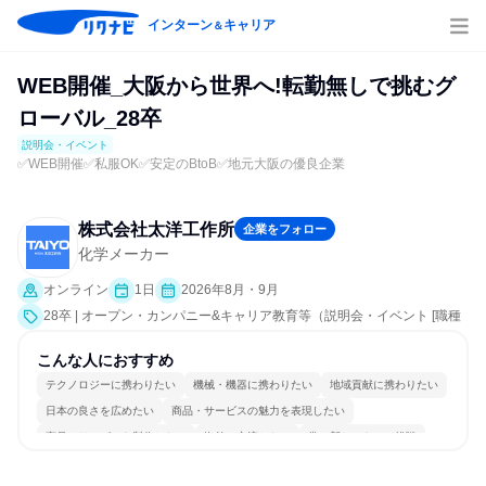
インターン
キャリア
＆
WEB開催_大阪から世界へ!転勤無しで挑むグ
ローバル_28卒
説明会・イベント
✅WEB開催✅私服OK✅安定のBtoB✅地元大阪の優良企業
株式会社太洋工作所
企業をフォロー
化学メーカー
オンライン
1日
2026年8月・9月
28卒 | オープン・カンパニー&キャリア教育等（説明会・イベント [職種
研究、会社説明会、業界研究]）
こんな人におすすめ
テクノロジーに携わりたい
機械・機器に携わりたい
地域貢献に携わりたい
日本の良さを広めたい
商品・サービスの魅力を表現したい
商品・サービスを製作したい
海外と交流したい
常に新しいものに挑戦
チームワークを重視
一つの専門分野を極める