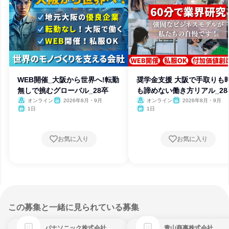
WEB開催_大阪から世界へ!転勤
奨学金支援 大阪で手取りも
無しで挑むグローバル_28卒
も諦めない働き方リアル_28
オンライン
2026年8月・9月
オンライン
2026年8月・9月
1日
1日
お気に入り
お気に入り
この募集と一緒に見られている募集
パナソニック株式会社
青山商事株式会社