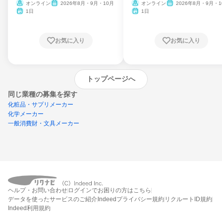
ム
オンライン
2026年8月・9月・10月
オンライン
2026年8月・9月・1
月・11月・12月
1日
1日
お気に入り
お気に入り
トップページへ
同じ業種の募集を探す
化粧品・サプリメーカー
化学メーカー
一般消費財・文具メーカー
外部の新卒情報サイトへ遷移します
(リクナビ外)
ヘルプ・お問い合わせ
ログインでお困りの方はこちら
データを使ったサービスのご紹介
Indeedプライバシー規約
リクルートID規約
Indeed利用規約
締切：なし