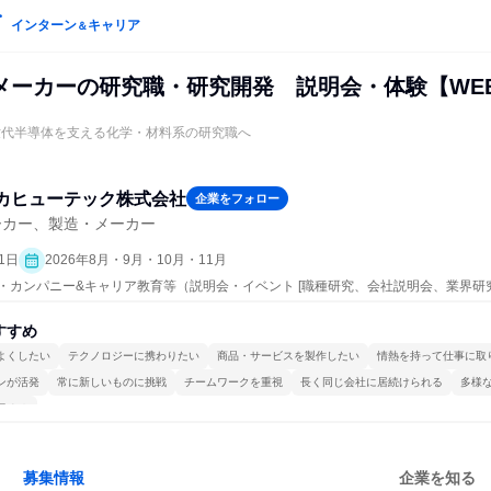
インターン
キャリア
＆
メーカーの研究職・研究開発 説明会・体験【WE
世代半導体を支える化学・材料系の研究職へ
カヒューテック株式会社
企業をフォロー
ーカー、製造・メーカー
1日
2026年8月・9月・10月・11月
プン・カンパニー&キャリア教育等（説明会・イベント [職種研究、会社説明会、業界研
すすめ
よくしたい
テクノロジーに携わりたい
商品・サービスを製作したい
情熱を持って仕事に取
ンが活発
常に新しいものに挑戦
チームワークを重視
長く同じ会社に居続けられる
多様
極める
募集情報
企業を知る