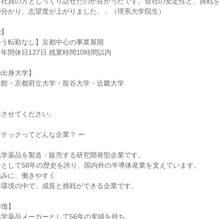
、社員の方とじっくり話せたのが良かったです。会社の安定性と、挑戦
が分かり、志望度が上がりました。」（理系大学院生）
徴】
伴う転勤なし】京都中心の事業展開
年間休日127日 残業時間10時間以内
の出身大学】
命館・京都府立大学・龍谷大学・近畿大学
整させてください。
テックってどんな企業？ ー
化学薬品を製造・販売する研究開発型企業です。
として58年の歴史を誇り、国内外の半導体産業を支えています。
強みに、働きやすく
い環境の中で、成長と挑戦ができる企業です。
特徴】
学薬品メーカーとして56年の実績を持ち、