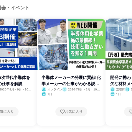
明会・イベント
発/次世代半導体を
半導体メーカーの発展に貢献!化
開発に携わ
の仕事を解説
学メーカーの仕事がわかる説明
欠な材料メ
会
会
2026年8月・9月・10
オンライン
2026年8月・9月・10
京都府
11月
月・11月
月
1日
1日
気に入り
お気に入り