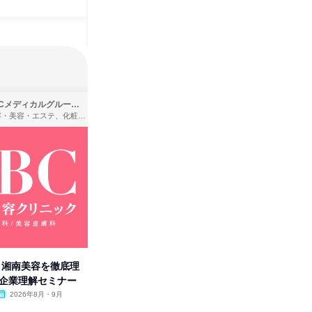
SBCメディカルグループ株式会社
株式会社バンダイ
理容・美容・エステ、化粧品・理美容用品小売、医療・病院
アパレル・繊維・スポーツメーカー、製造・メーカー、ゲーム制作・販売
卒】湘南美容を徹底理
人事の心を動かす「自己表現」
「洋服の
付企業理解セミナー
の極意/選考官の本音を動画で公
分の強み
開
2026年8月・9月
オンライン
2026年8月・9月・10
オンラ
月・11月・12月
1日
1日