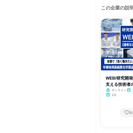
この企業の説
WEB/研究開
支える技術者
オンライン
月・
1日
お