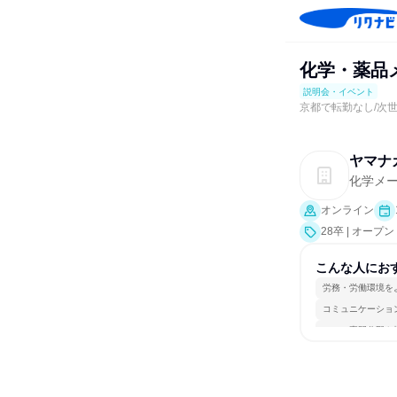
化学・薬品
説明会・イベント
京都で転勤なし/次
ヤマナ
化学メ
オンライン
28卒 | オー
こんな人にお
労務・労働環境を
コミュニケーショ
一つの専門分野を