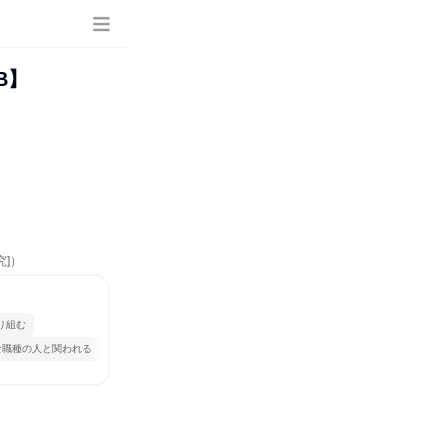
B】
究]）
り組む
な職種の人と関われる