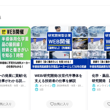
集
ーの発展に貢献!化
WEB/研究開発/次世代半導体を
化学・薬品
仕事がわかる説明
支える技術者の仕事を解説
研究開発 
【WEB】
2026年8月・9月・10
オンライン
2026年8月・9月・10
オンライン
11月
月・11月
1日
1日
気に入り
お気に入り