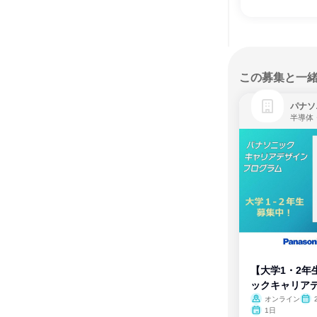
この募集と一
パナソ
半導体
【大学1・2年
ックキャリア
ム
オンライン
1日