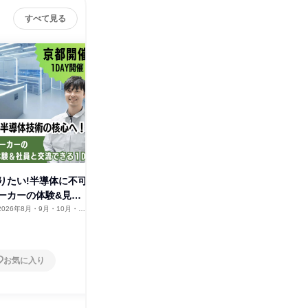
すべて見る
りたい!半導体に不可
化学・薬品メーカーの研究職・
化学・薬
ーカーの体験&見学
研究開発 説明会・体験
研究開発
【WEB】
面】
2026年8月・9月・10月・11
オンライン
2026年8月・9月・10
京都府
月・11月
1日
1日
お気に入り
お気に入り