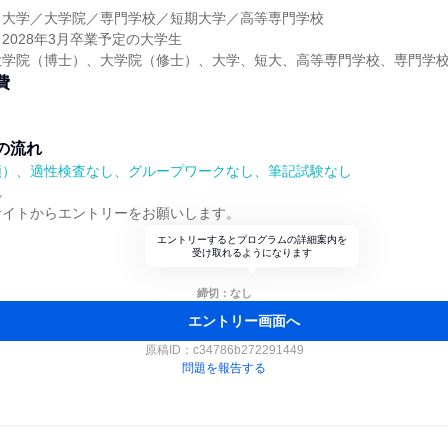
】大学／大学院／専門学校／短期大学／高等専門学校
2028年3月卒業予定の大学生
大学院（博士）、大学院（修士）、大学、短大、高等専門学校、専門学
費
の流れ
順）、適性検査なし、グループワークなし、筆記試験なし
れ
サイトからエントリーをお願いします。
エントリーするとプログラムの詳細案内を
受け取れるようになります
締切：なし
エントリー画面へ
原稿ID：
c34786b272291449
問題を報告する