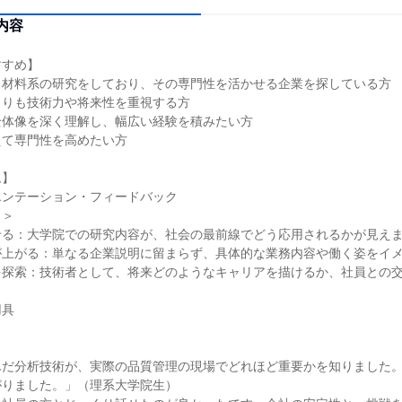
内容
すすめ】
・材料系の研究をしており、その専門性を活かせる企業を探している方
よりも技術力や将来性を重視する方
全体像を深く理解し、幅広い経験を積みたい方
えて専門性を高めたい方
ム】
エンテーション・フィードバック
力＞
せる：大学院での研究内容が、社会の最前線でどう応用されるかが見え
が上がる：単なる企業説明に留まらず、具体的な業務内容や働く姿をイ
を探索：技術者として、将来どのようなキャリアを描けるか、社員との
用具
んだ分析技術が、実際の品質管理の現場でどれほど重要かを知りました
がりました。」（理系大学院生）