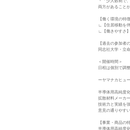
・「少人数制で
両方があること
【働く環境の特
∟【住居移動を
∟【働きやすさ】
【過去の参加者
同志社大学・立
＜開催時間＞
日程は個別で調
ーヤマナカヒュー
半導体用高純度
拡散材料メーカー
技術力と実績を
意見の通りやす
【事業・商品の
半導体用高純度化