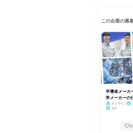
この企業の募
半導体メーカ
学メーカーの
会
オンライン
月・
1日
お