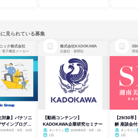
緒に見られている募集
ニック株式会社
株式会社KADOKAWA
・電子機器メーカー
出版社・新聞社
生対象】パナソニ
【動画コンテンツ】
【29/30
デザインプログラ
KADOKAWA企業研究セミナー
解 座談会
2026年8月・9月・10月
オンライン
2026年8月・9月・10
オンライン
月・11月・12月
1日
1日