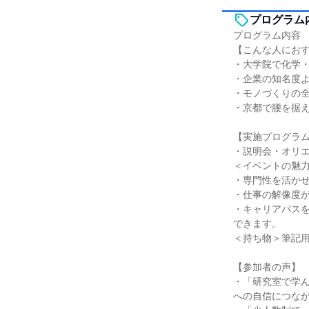
プログラム
プログラム内容
【こんな人にお
・大学院で化学
・企業の知名度
・モノづくりの
・京都で腰を据
【実施プログラ
・説明会・オリ
＜イベントの魅
・専門性を活か
・仕事の解像度
・キャリアパス
できます。
＜持ち物＞筆記
【参加者の声】
・「研究室で学
への自信につな