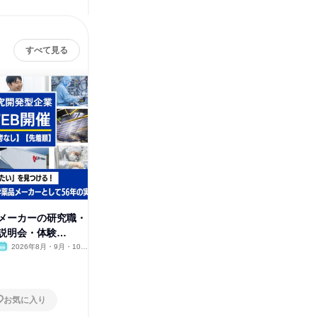
すべて見る
メーカーの研究職・
半導体メーカーの発展に貢献!化
WEB/
説明会・体験
学メーカーの仕事がわかる説明
支える技
会
2026年8月・9月・10
オンライン
2026年1月
オンラ
月・11月
1日
1日
お気に入り
お気に入り