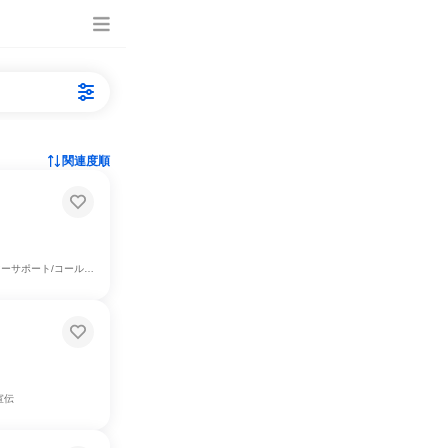
関連度順
/コールセンター、IT
宣伝