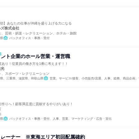
締切】あなたの仕事が沖縄を盛り上げる力になる
ルズ株式会社
ェ、芸術・娯楽・レクリエーション、ホテル・旅館
県
バックオフィス・事務・受付
日
メント企業のホール営業・運営職
度あり！従業員の働き方を1番に考えます！！
観光
ト、スポーツ・レクリエーション
県、三重県、滋賀県、和歌山県
営業、サービス/接客、小売販売/流通、人事、総務、商品企画、マーケ
街作りへ！顧客満足度に貢献するやりがいあり！
業
コ
県
バックオフィス・事務・受付、人事、営業、マーケティング・広告・宣伝
トレーナー ※東海エリア初回配属確約