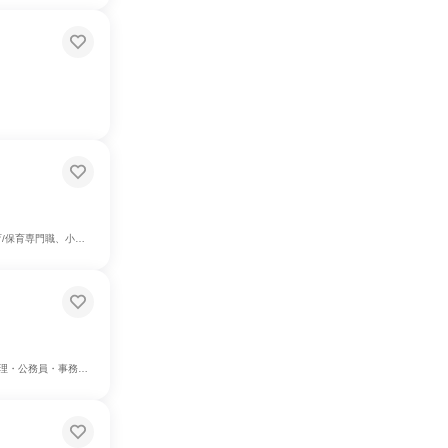
門職、小売販売/流通
/メディア/芸能/エンタメ専門職