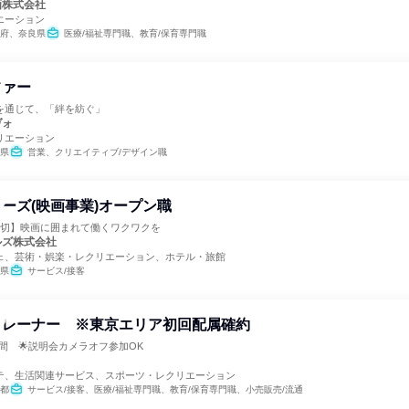
画株式会社
エーション
府、奈良県
医療/福祉専門職、教育/保育専門職
ファー
を通じて、「絆を紡ぐ」
ヴォ
リエーション
県
営業、クリエイティブ/デザイン職
ーズ(映画事業)オープン職
締切】映画に囲まれて働くワクワクを
ルズ株式会社
ェ、芸術・娯楽・レクリエーション、ホテル・旅館
県
サービス/接客
トレーナー ※東京エリア初回配属確約
間 🌟説明会カメラオフ参加OK
テ、生活関連サービス、スポーツ・レクリエーション
都
サービス/接客、医療/福祉専門職、教育/保育専門職、小売販売/流通