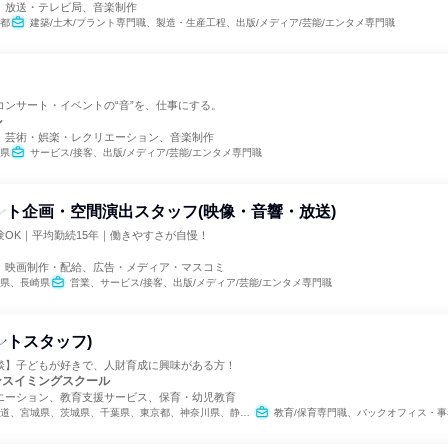
、放送・テレビ局、音楽制作
都
建築/土木/プラント専門職、製造・生産工程、出版/メディア/芸能/エンタメ専門職
コンサート・イベントの“音”を、仕事にする。
ル
、芸術・娯楽・レクリエーション、音楽制作
県
サービス/接客、出版/メディア/芸能/エンタメ専門職
ント企画・空間演出スタッフ(映像・音響・放送)
験OK｜平均勤続15年｜働きやすさが自慢！
、映画制作・配給、広告・メディア・マスコミ
県、長崎県
営業、サービス/接客、出版/メディア/芸能/エンタメ専門職
ントスタッフ)
談】子どもが好きで、人財育成に興味がある方！
ンスイミングスクール
エーション、教育支援サービス、保育・幼児教育
宮城県、茨城県、千葉県、東京都、神奈川県、静岡県、愛知県、三重県、京都府、大阪府、兵庫県、奈良県、福岡県
教育/保育専門職、バックオフィス・