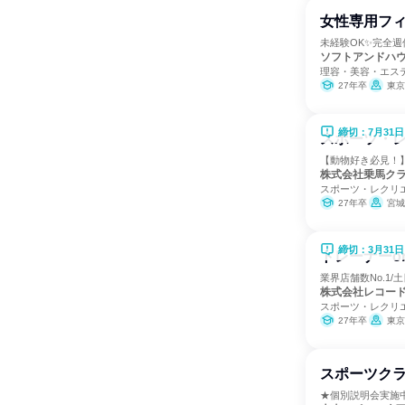
女性専用フィ
未経験OK✨完全
ソフトアンドハ
理容・美容・エス
27年卒
東京
締切：7月31日
スポーツ・
【動物好き必見！】
株式会社乗馬ク
スポーツ・レクリ
27年卒
宮城県、茨
締切：3月31日
トレーナーo
業界店舗数No.1/
株式会社レコー
スポーツ・レクリ
27年卒
東京
スポーツク
★個別説明会実施