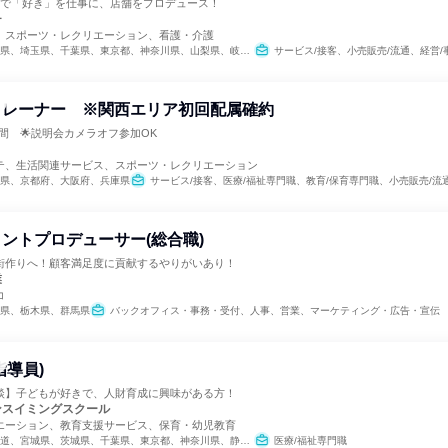
スで「好き」を仕事に、店舗をプロデュース！
チ
、スポーツ・レクリエーション、看護・介護
埼玉県、千葉県、東京都、神奈川県、山梨県、岐阜県、愛知県、大阪府、兵庫県、広島県、香川県、愛媛県、高知県、福岡県、沖縄県
サービス/接客、小売販売/流通、経営/事業企
トレーナー ※関西エリア初回配属確約
間 🌟説明会カメラオフ参加OK
テ、生活関連サービス、スポーツ・レクリエーション
県、京都府、大阪府、兵庫県
サービス/接客、医療/福祉専門職、教育/保育専門職、小売販売/流
ントプロデューサー(総合職)
街作りへ！顧客満足度に貢献するやりがいあり！
業
コ
県、栃木県、群馬県
バックオフィス・事務・受付、人事、営業、マーケティング・広告・宣伝
指導員)
談】子どもが好きで、人財育成に興味がある方！
ンスイミングスクール
エーション、教育支援サービス、保育・幼児教育
宮城県、茨城県、千葉県、東京都、神奈川県、静岡県、愛知県、三重県、京都府、大阪府、兵庫県、奈良県、福岡県
医療/福祉専門職