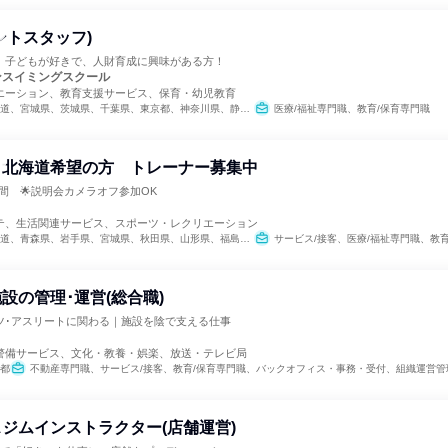
ントスタッフ)
】子どもが好きで、人財育成に興味がある方！
ンスイミングスクール
エーション、教育支援サービス、保育・幼児教育
宮城県、茨城県、千葉県、東京都、神奈川県、静岡県、愛知県、三重県、京都府、大阪府、兵庫県、奈良県、福岡県
医療/福祉専門職、教育/保育専門職
 北海道希望の方 トレーナー募集中
間 🌟説明会カメラオフ参加OK
テ、生活関連サービス、スポーツ・レクリエーション
県、秋田県、山形県、福島県、茨城県、栃木県、群馬県、埼玉県、千葉県、東京都、神奈川県、新潟県、富山県、石川県、福井県、山梨県、長野県、岐阜県、静岡県、愛知県、三重県、滋賀県、京都府、大阪府、兵庫県、奈良県、和歌山県、鳥取県、島根県、岡山県、広島県、山口県、徳島県、香川県、愛媛県、高知県、福岡県、佐賀県、長崎県、熊本県、大分県、宮崎県、鹿児島県、沖縄県
サービス/接客、医療/福祉専門職、教育/保育専
設の管理･運営(総合職)
ツ･アスリートに関わる｜施設を陰で支える仕事
警備サービス、文化・教養・娯楽、放送・テレビ局
都
不動産専門職、サービス/接客、教育/保育専門職、バックオフィス・事務・受付、組織運営管理・公務員・事務系職種、建築/土木/プラント専門職、クリエイティブ/デザイン職、出版
ジムインストラクター(店舗運営)