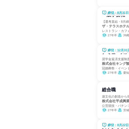
締切：8月31日
一般事務職
【選考直結・8月
ザ・テラスホテ
レストラン・カフ
27年卒
沖縄
締切：12月31
アミューズ
奨学金返済支援制
株式会社キング
冠婚葬祭・イベン
27年卒
愛知
総合職
遊文化の創造から
株式会社平成興
公営競技・パチン
27年卒
茨城
締切：8月22日
ストレッチ