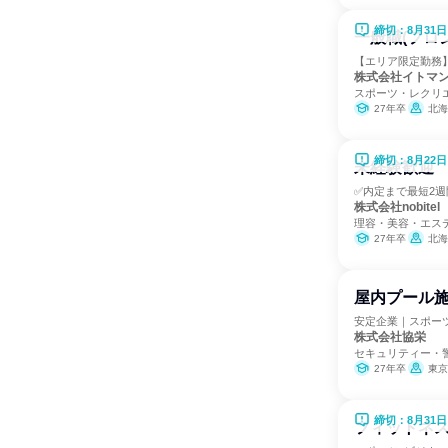
締切：8月31日
一般職(フロ
【エリア限定勤務
株式会社イトマ
スポーツ・レクリ
27年卒
北海道、
締切：8月22日
未経験歓迎
✅内定まで最短2週
株式会社nobitel
理容・美容・エス
27年卒
北海道、青森県、岩手県、宮城
屋内プール施
安定企業｜スポー
株式会社協栄
セキュリティー・
27年卒
東京
締切：8月31日
フィットネス