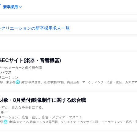
新卒採用
レクリエーションの新卒採用求人一覧
系ECサイト(楽器・音響機器)
界中のメーカーと働く総合職
ドハウス
リエーション
県、東京都
経営/事業企画、経理/税務/財務、商品企画、マーケティング・広告・宣伝、カスタマーサポート
卒者対象・8月受付)映像制作に関する総合職
一本が、みんなを幸せにする。
クルー
リエーション、広告・宣伝、広告・メディア・マスコミ
県
出版/メディア/芸能/エンタメ専門職、クリエイティブ/デザイン職、マーケティング・広告・