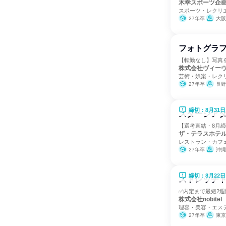
木幸スポーツ企
スポーツ・レクリ
27年卒
大阪
フォトグラ
【転勤なし】写真
株式会社ヴィー
芸術・娯楽・レク
27年卒
長野
締切：8月31日
スターシアタ
【選考直結・8月
ザ・テラスホテ
レストラン・カフ
27年卒
沖縄
締切：8月22日
ストレッチ
✅内定まで最短2週
株式会社nobitel
理容・美容・エス
27年卒
東京