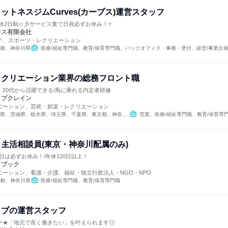
ットネスジムCurves(カーブス)運営スタッフ
週休2日制☆彡サービス業で日祝必ずお休み！⭐
ウス有限会社
テ、スポーツ・レクリエーション
都、神奈川県
医療/福祉専門職、教育/保育専門職、バックオフィス・事務・受付、経営/事業企
レクリエーション業界の総務フロント職
20代から活躍できる/馬に乗れる内定者研修
ラブクレイン
エーション、芸術・娯楽・レクリエーション
城県、栃木県、埼玉県、千葉県、東京都、神奈川県、石川県、岐阜県、三重県、大阪府、兵庫県、奈良県、岡山県、広島県、山口県、福岡県、大分県
営業、医療/福祉専門職、教育/保育専門職、小売販売/流通、バッ
r生活相談員(東京・神奈川配属のみ)
土日は必ずお休み！/年休120日以上！
ドブック
エーション、看護・介護、福祉・独立行政法人・NGO・NPO
都、神奈川県
医療/福祉専門職、教育/保育専門職
ラブの運営スタッフ
中★「地元で長く働きたい」を叶えられます◎