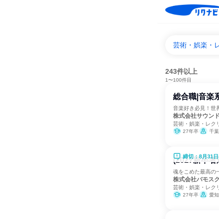
芸術・娯楽・
243件以上
1〜100件目
総合職|音楽
音楽好き必見！世
株式会社サウン
芸術・娯楽・レク
27年卒
千葉
締切：8月31日
(2027新
魂をこめた最高の
株式会社バモス
芸術・娯楽・レク
27年卒
愛知