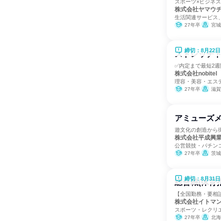
スポーツ×ビジネ
株式会社ヤマウ
生活関連サービス
27年卒
宮城県、
締切：8月22日
ストレッチ
✅内定まで最短2週
株式会社nobitel
理容・美容・エス
27年卒
滋賀
アミューズメ
遊文化の創造から
株式会社平成興
公営競技・パチン
27年卒
茨城
締切：8月31日
総合職(体育
【全国勤務・要相
株式会社イトマ
スポーツ・レクリ
27年卒
北海道、