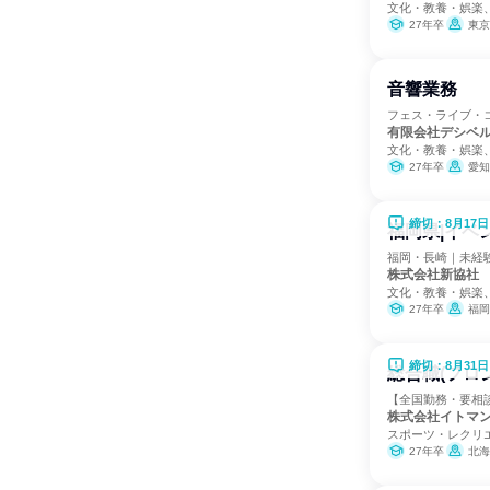
文化・教養・娯楽
27年卒
東京
音響業務
フェス・ライブ・
有限会社デシベ
文化・教養・娯楽
27年卒
愛知
締切：8月17日
福岡県|イベ
福岡・長崎｜未経
株式会社新協社
文化・教養・娯楽
27年卒
福岡
締切：8月31日
総合職(フロ
【全国勤務・要相
株式会社イトマ
スポーツ・レクリ
27年卒
北海道、