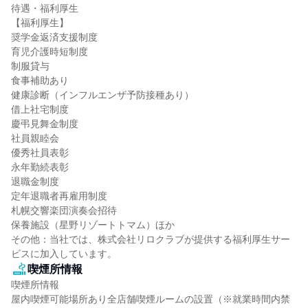
待遇・福利厚生

【福利厚生】

奨学金返済支援制度

育児介護時短制度

制服貸与

食事補助あり

健康診断（インフルエンザ予防接種あり）

借上社宅制度

慶弔見舞金制度

社員親睦会

優秀社員表彰

永年勤続表彰

退職金制度

定年退職者再雇用制度

札幌交響楽団演奏会招待

保養施設（星野リゾートトマム）ほか

その他：当社では、株式会社リロクラブが提供する福利厚生サー
ビスに加入しています。
喫煙所情報
喫煙所情報

屋内喫煙可能場所あり全店舗喫煙ルームの設置（※就業時間内禁