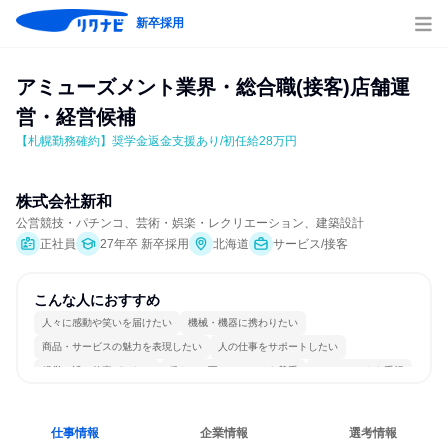
新卒採用
アミューズメント業界・総合職(接客)店舗運
営・経営候補
【札幌勤務確約】奨学金返金支援あり/初任給28万円
株式会社新和
公営競技・パチンコ、芸術・娯楽・レクリエーション、建築設計
正社員
27年卒 新卒採用
北海道
サービス/接客
こんな人におすすめ
人々に感動や笑いを届けたい
機械・機器に携わりたい
商品・サービスの魅力を表現したい
人の仕事をサポートしたい
経営に近い仕事がしたい
穏やかで互いのペースを尊重
チームワークを重視
女性が働きやすい環境で働ける
長く同じ会社に居続けられる
人とたくさん会話する
仕事情報
企業情報
選考情報