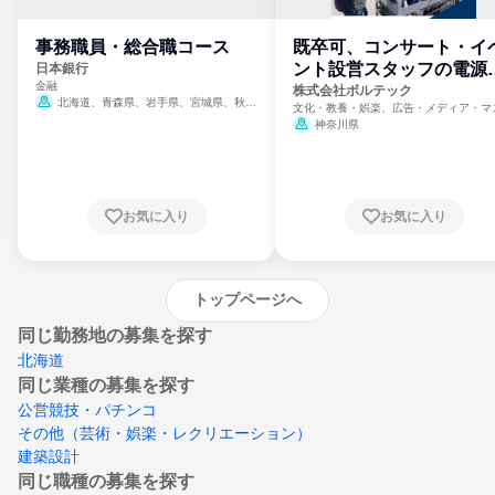
事務職員・総合職コース
既卒可、コンサート・イ
ント設営スタッフの電源
日本銀行
金融
門
株式会社ボルテック
北海道、青森県、岩手県、宮城県、秋田
文化・教養・娯楽、広告・メディア・マ
県、山形県、福島県、茨城県、群馬県、埼玉
ミ、電力・ガス・水道・エネルギー
神奈川県
県、東京都、神奈川県、新潟県、富山県、石
川県、福井県、山梨県、長野県、静岡県、愛
知県、京都府、大阪府、兵庫県、鳥取県、島
根県、岡山県、広島県、山口県、徳島県、香
川県、愛媛県、高知県、福岡県、佐賀県、長
お気に入り
お気に入り
崎県、熊本県、大分県、宮崎県、鹿児島県、
沖縄県
トップページへ
同じ勤務地の募集を探す
北海道
同じ業種の募集を探す
公営競技・パチンコ
その他（芸術・娯楽・レクリエーション）
建築設計
同じ職種の募集を探す