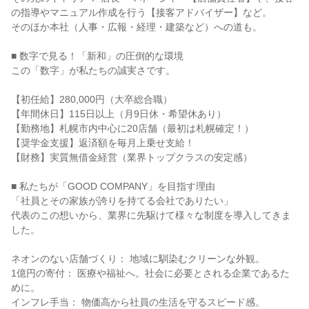
の指導やマニュアル作成を行う【接客アドバイザー】など。

そのほか本社（人事・広報・経理・建築など）への道も。

■ 数字で見る！「新和」の圧倒的な環境

この「数字」が私たちの誠実さです。

【初任給】280,000円（大卒総合職）

【年間休日】115日以上（月9日休・希望休あり）

【勤務地】札幌市内中心に20店舗（最初は札幌確定！）

【奨学金支援】返済額を毎月上乗せ支給！

【財務】実質無借金経営（業界トップクラスの安定感）

■ 私たちが「GOOD COMPANY」を目指す理由

「社員とその家族が誇りを持てる会社でありたい」

代表のこの想いから、業界に先駆けて様々な制度を導入してきま
した。

ネオンのない店舗づくり： 地域に馴染むクリーンな外観。

1億円の寄付： 医療や福祉へ。社会に必要とされる企業であるた
めに。

インフレ手当： 物価高から社員の生活を守るスピード感。
