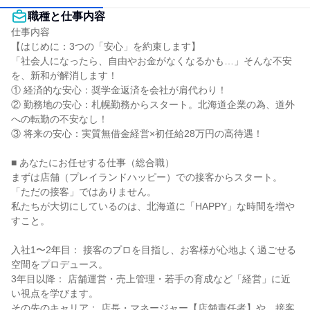
職種と仕事内容
仕事内容

【はじめに：3つの「安心」を約束します】

「社会人になったら、自由やお金がなくなるかも…」そんな不安
を、新和が解消します！

① 経済的な安心：奨学金返済を会社が肩代わり！

② 勤務地の安心：札幌勤務からスタート。北海道企業の為、道外
への転勤の不安なし！

③ 将来の安心：実質無借金経営×初任給28万円の高待遇！

■ あなたにお任せする仕事（総合職）

まずは店舗（プレイランドハッピー）での接客からスタート。

「ただの接客」ではありません。

私たちが大切にしているのは、北海道に「HAPPY」な時間を増や
すこと。

入社1〜2年目： 接客のプロを目指し、お客様が心地よく過ごせる
空間をプロデュース。

3年目以降： 店舗運営・売上管理・若手の育成など「経営」に近
い視点を学びます。

その先のキャリア： 店長・マネージャー【店舗責任者】や、接客