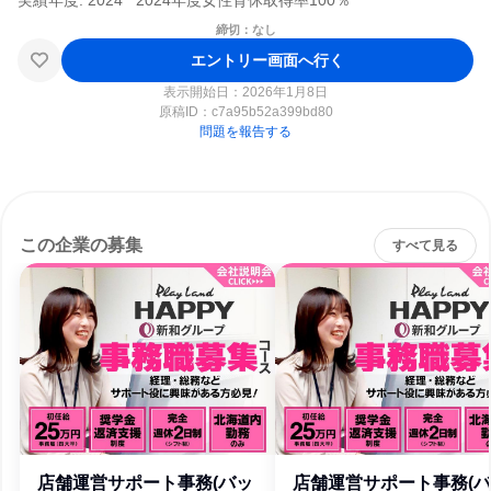
締切：なし
エントリー画面へ行く
表示開始日：2026年1月8日
原稿ID：
c7a95b52a399bd80
問題を報告する
この企業の募集
すべて見る
店舗運営サポート事務(バッ
店舗運営サポート事務(