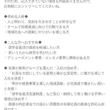
そのため、記入できていない場合も問題ありませんので、

お気軽にエントリーしてくださいね。

◆求める人材◆

・人と関わり、笑顔を引き出すことが好きな方

・チームで目標達成に向けて行動できる方

・地域社会への貢献にやりがいを感じる方

◆こんな方へおすすめ◆

・ 奨学金返済の負担を軽減したい方

・ 若いうちから経営を学びたい方

・アミューズメント事業・エンタメ業界に興味がある方

◆ 先輩が新和グループを選んだ「入社の決め手」

・ 「社員を大切にしている姿勢と確かな安定性」に魅力を感じて
入社を決意！

・ 「寄付や慈善事業を通じた地域貢献」が北海道で働きたい想い
と合致！

・ 「奨学金返済支援制度」など安心・納得して長く働ける手厚い
環境が決め手！

・ 面接や内定者会での温かい雰囲気や先輩社員の親身な対応も好
評です！
