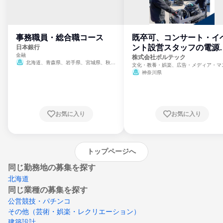
事務職員・総合職コース
既卒可、コンサート・イ
ント設営スタッフの電源
日本銀行
金融
門
株式会社ボルテック
北海道、青森県、岩手県、宮城県、秋田
文化・教養・娯楽、広告・メディア・マ
県、山形県、福島県、茨城県、群馬県、埼玉
ミ、電力・ガス・水道・エネルギー
神奈川県
県、東京都、神奈川県、新潟県、富山県、石
川県、福井県、山梨県、長野県、静岡県、愛
知県、京都府、大阪府、兵庫県、鳥取県、島
根県、岡山県、広島県、山口県、徳島県、香
川県、愛媛県、高知県、福岡県、佐賀県、長
お気に入り
お気に入り
崎県、熊本県、大分県、宮崎県、鹿児島県、
沖縄県
トップページへ
同じ勤務地の募集を探す
北海道
同じ業種の募集を探す
公営競技・パチンコ
その他（芸術・娯楽・レクリエーション）
建築設計