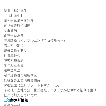
待遇・福利厚生

【福利厚生】

奨学金返済支援制度

育児介護時短制度

制服貸与

食事補助あり

健康診断（インフルエンザ予防接種あり）

借上社宅制度

慶弔見舞金制度

社員親睦会

優秀社員表彰

永年勤続表彰

退職金制度

定年退職者再雇用制度

札幌交響楽団演奏会招待

保養施設（星野リゾートトマム）ほか

その他：当社では、株式会社リロクラブが提供する福利厚生サー
ビスに加入しています。
喫煙所情報
喫煙所情報
