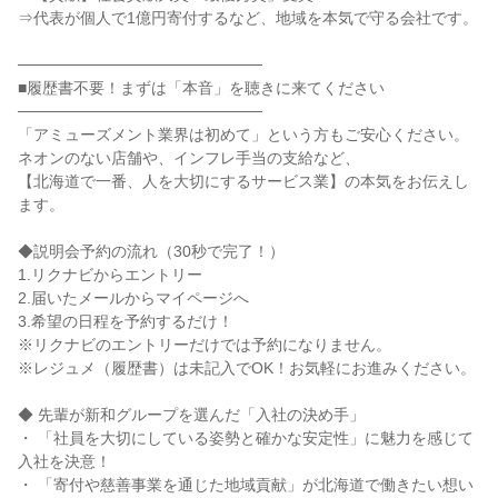
⇒代表が個人で1億円寄付するなど、地域を本気で守る会社です。

──────────────────────

■履歴書不要！まずは「本音」を聴きに来てください

──────────────────────

「アミューズメント業界は初めて」という方もご安心ください。

ネオンのない店舗や、インフレ手当の支給など、

【北海道で一番、人を大切にするサービス業】の本気をお伝えし
ます。

◆説明会予約の流れ（30秒で完了！）

1.リクナビからエントリー

2.届いたメールからマイページへ

3.希望の日程を予約するだけ！

※リクナビのエントリーだけでは予約になりません。

※レジュメ（履歴書）は未記入でOK！お気軽にお進みください。

◆ 先輩が新和グループを選んだ「入社の決め手」

・ 「社員を大切にしている姿勢と確かな安定性」に魅力を感じて
入社を決意！

・ 「寄付や慈善事業を通じた地域貢献」が北海道で働きたい想い