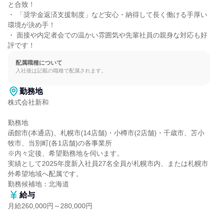
と合致！

・ 「奨学金返済支援制度」など安心・納得して長く働ける手厚い
環境が決め手！

・ 面接や内定者会での温かい雰囲気や先輩社員の親身な対応も好
評です！
配属職種について
入社後は記載の職種で配属されます。
勤務地
株式会社新和

勤務地

函館市(本通店)、札幌市(14店舗)・小樽市(2店舗)・千歳市、苫小
牧市、当別町(各1店舗)の各事業所

※内々定後、希望勤務地を伺います。

実績として2025年度新入社員27名全員が札幌市内、または札幌市
外希望地域へ配属です。

勤務候補地：北海道
給与
月給260,000円～280,000円