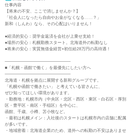
仕事内容

【将来の不安、ここで消しませんか？】

「社会人になったら自由やお金がなくなる……？」

新和（しんわ）なら、その心配はいりません！

●経済的安心：奨学金返済を会社が上乗せ支給！

●場所の安心：札幌勤務スタート。北海道外の転勤なし

●将来の安心：実質無借金経営×初任給28万円の高待遇！

──────────────────────

■「札幌・函館で働く」を最優先にしたい方へ

──────────────────────

北海道・札幌を拠点に展開する新和グループです。

「札幌や函館で働きたい」 と考えている皆さんに、

ぜひ知ってほしい環境があります。

・勤務地：札幌市内（中央区・北区・西区・東区・白石区・厚別
区・豊平区・南区・手稲区）を中心に、

函館、千歳、小樽、苫小牧など。

・最初は札幌メイン：入社後のスタートは札幌市内の店舗に配属
が多いです。

・地域密着：北海道企業のため、道外への転勤の不安はありませ