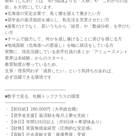
新和（しんわ）では、専門知識よりも「人柄」や「これからの意
欲」を大切にしています。

●北海道の安定企業で、長く腰を据えて働きたい方

●奨学金の返済負担を減らし、私生活を充実させたい方

●接客だけでなく、若いうちから「経営」や「数値分析」を学びた
い方

●チームで協力して、何かを成し遂げることに喜びを感じる方

●地域貢献（北海道への恩返し）を軸に就活をしている方

実際に、現在活躍している若手社員の多くが「アミューズメント
業界は未経験」からのスタート。

教育制度が整っているため、

文系・理系問わず「成長したい」という気持ちがあれば、

必ず活躍できる環境です

────────────────────

■数字で見る、札幌トップクラスの環境

────────────────────

・【初任給】280,000円（大卒総合職）

・【奨学金支援】返済額を毎月上乗せ支給！

・【休日】年間115日以上（月9日休＋希望休あり）

・【財務】実質無借金経営（圧倒的な安定感）

・【貢献】社会貢献大賞「最優秀賞」受賞
