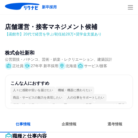
新卒採用
店舗運営・接客マネジメント候補
【函館市】20代で経営を学ぶ/初任給28万+奨学金支援あり
株式会社新和
公営競技・パチンコ、芸術・娯楽・レクリエーション、建築設計
正社員
27年卒 新卒採用
北海道
サービス/接客
こんな人におすすめ
人々に感動や笑いを届けたい
機械・機器に携わりたい
商品・サービスの魅力を表現したい
人の仕事をサポートしたい
経営に近い仕事がしたい
穏やかで互いのペースを尊重
チームワークを重視
女性が働きやすい環境で働ける
長く同じ会社に居続けられる
人とたくさん会話する
仕事情報
企業情報
選考情報
職種と仕事内容