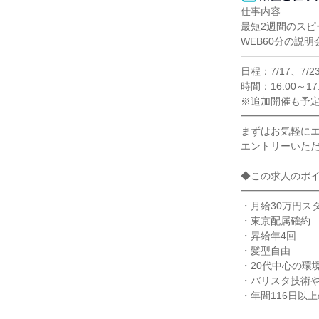
仕事内容

最短2週間のスピ
WEB60分の説明
━━━━━━━━
日程：7/17、7/23
時間：16:00～17:
※追加開催も予定
━━━━━━━━
まずはお気軽にエ
エントリーいただ
◆この求人のポイン
━━━━━━━━
・月給30万円スタ
・東京配属確約

・昇給年4回

・髪型自由

・20代中心の環境
・バリスタ技術や
・年間116日以上