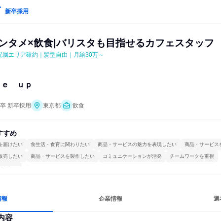
新卒採用
エンタメ×飲食|バリスタも目指せるカフェスタッフ
配属エリア確約｜髪型自由｜月給30万～
ｎｅ　ｕｐ
年卒 新卒採用
東京都
飲食
すすめ
を届けたい
食生活・食育に関わりたい
商品・サービスの魅力を表現したい
商品・サービス
販売したい
商品・サービスを製作したい
コミュニケーションが活発
チームワークを重視
関われる
情報
企業情報
選
内容