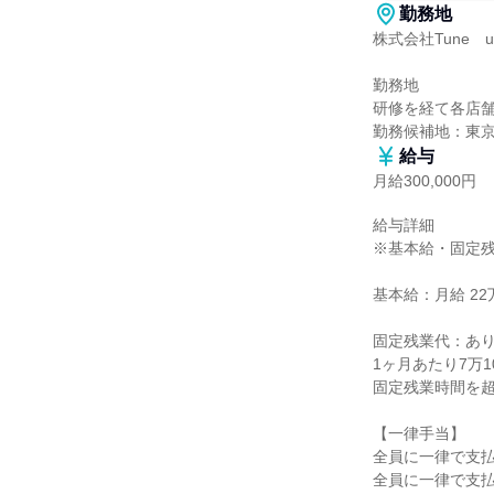
勤務地
株式会社Tune　up
勤務地

研修を経て各店舗
勤務候補地：東
給与
月給300,000円
給与詳細

※基本給・固定残
基本給：月給 22万
固定残業代：あり
1ヶ月あたり7万1
固定残業時間を超
【一律手当】

全員に一律で支払
全員に一律で支払