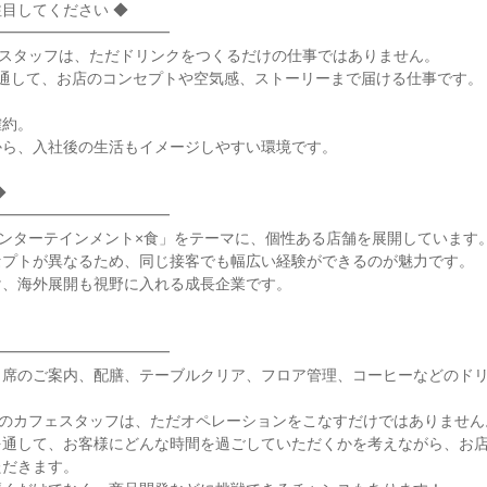
目してください ◆

━━━━━━━━━━━

カフェスタッフは、ただドリンクをつくるだけの仕事ではありません。

通して、お店のコンセプトや空気感、ストーリーまで届ける仕事です。

約。

ら、入社後の生活もイメージしやすい環境です。



━━━━━━━━━━━

、「エンターテインメント×食」をテーマに、個性ある店舗を展開しています。
プトが異なるため、同じ接客でも幅広い経験ができるのが魅力です。

、海外展開も視野に入れる成長企業です。

━━━━━━━━━━━

席のご案内、配膳、テーブルクリア、フロア管理、コーヒーなどのドリ
 upのカフェスタッフは、ただオペレーションをこなすだけではありません。
を通して、お客様にどんな時間を過ごしていただくかを考えながら、お
だきます。
