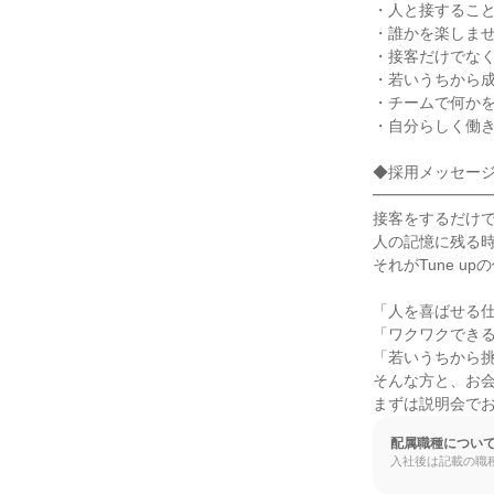
・人と接すること
・誰かを楽しませ
・接客だけでなく
・若いうちから成
・チームで何かを
・自分らしく働き
◆採用メッセージ 
━━━━━━━━
接客をするだけで
人の記憶に残る時
それがTune up
「人を喜ばせる仕
「ワクワクできる
「若いうちから挑
そんな方と、お会
まずは説明会で
配属職種につい
入社後は記載の職