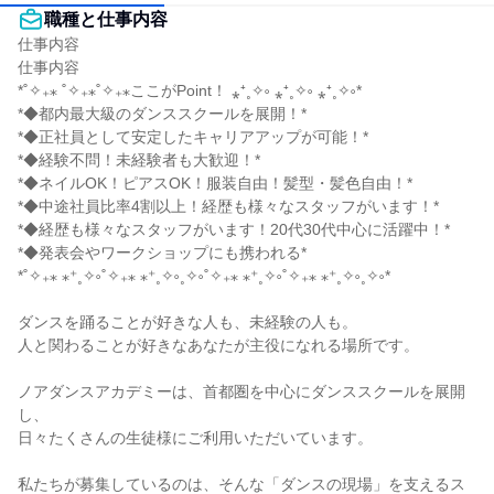
職種と仕事内容
仕事内容

仕事内容

*˚✧₊⁎ ˚✧₊⁎˚✧₊⁎ここがPoint！ ⁎⁺˳✧༚ ⁎⁺˳✧༚ ⁎⁺˳✧༚*

*◆都内最大級のダンススクールを展開！*

*◆正社員として安定したキャリアアップが可能！*

*◆経験不問！未経験者も大歓迎！*

*◆ネイルOK！ピアスOK！服装自由！髪型・髪色自由！*

*◆中途社員比率4割以上！経歴も様々なスタッフがいます！*

*◆経歴も様々なスタッフがいます！20代30代中心に活躍中！*

*◆発表会やワークショップにも携われる*

*˚✧₊⁎ ⁎⁺˳✧༚˚✧₊⁎ ⁎⁺˳✧༚˳✧༚˚✧₊⁎ ⁎⁺˳✧༚˚✧₊⁎ ⁎⁺˳✧༚˳✧༚*

ダンスを踊ることが好きな人も、未経験の人も。

人と関わることが好きなあなたが主役になれる場所です。

ノアダンスアカデミーは、首都圏を中心にダンススクールを展開
し、

日々たくさんの生徒様にご利用いただいています。

私たちが募集しているのは、そんな「ダンスの現場」を支えるス