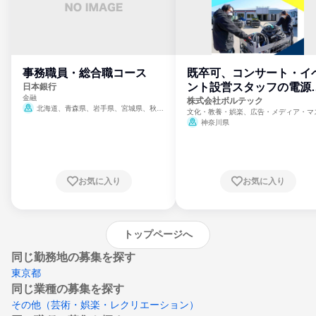
事務職員・総合職コース
既卒可、コンサート・イ
ント設営スタッフの電源
日本銀行
金融
門
株式会社ボルテック
北海道、青森県、岩手県、宮城県、秋田
文化・教養・娯楽、広告・メディア・マ
県、山形県、福島県、茨城県、群馬県、埼玉
ミ、電力・ガス・水道・エネルギー
神奈川県
県、東京都、神奈川県、新潟県、富山県、石
川県、福井県、山梨県、長野県、静岡県、愛
知県、京都府、大阪府、兵庫県、鳥取県、島
根県、岡山県、広島県、山口県、徳島県、香
川県、愛媛県、高知県、福岡県、佐賀県、長
お気に入り
お気に入り
崎県、熊本県、大分県、宮崎県、鹿児島県、
沖縄県
トップページへ
同じ勤務地の募集を探す
東京都
同じ業種の募集を探す
その他（芸術・娯楽・レクリエーション）