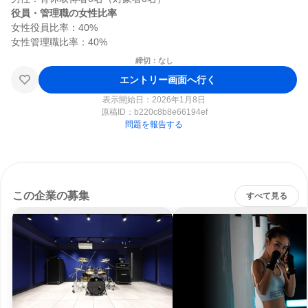
役員・管理職の女性比率
女性役員比率：40%

締切：なし
エントリー画面へ行く
表示開始日：2026年1月8日
原稿ID：
b220c8b8e66194ef
問題を報告する
この企業の募集
すべて見る