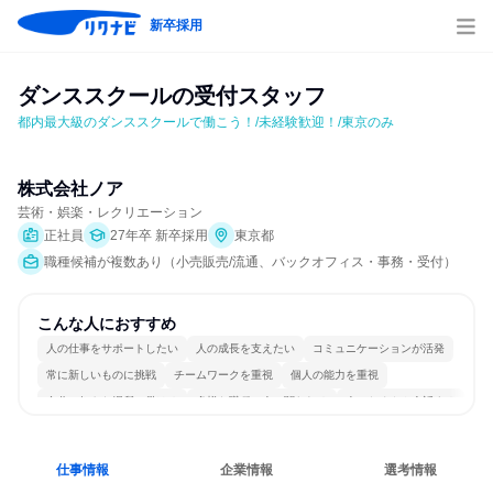
新卒採用
ダンススクールの受付スタッフ
都内最大級のダンススクールで働こう！/未経験歓迎！/東京のみ
株式会社ノア
芸術・娯楽・レクリエーション
正社員
27年卒 新卒採用
東京都
職種候補が複数あり（小売販売/流通、バックオフィス・事務・受付）
こんな人におすすめ
人の仕事をサポートしたい
人の成長を支えたい
コミュニケーションが活発
常に新しいものに挑戦
チームワークを重視
個人の能力を重視
自分の好きな場所で働ける
多様な職種の人と関われる
人とたくさん会話する
仕事情報
企業情報
選考情報