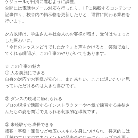
ケジュールが円滑に進むように調整。

合間には電話やメール対応を行ったり、HPに掲載するコンテンツ
記事作り、校舎内の掲示物を更新したりと、運営に関わる業務を
行います。

夕方以降は、学生さんや社会人のお客様が増え、受付はちょっと
した賑わいに。

「今日のレッスンどうでしたか？」と声をかけると、笑顔で返し
てくれる瞬間が、この仕事のやりがいでもあります。

☆ この仕事の魅力

① 人を笑顔にできる

自身の対応でお客様が安心し、また来たい、ここに通いたいと思
っていただけるのは大きな喜びです。

② ダンスの現場に触れられる

プロの現場で活躍するインストラクターや本気で練習する生徒さ
んたちの姿を間近で見られる刺激的な環境です。

③ 未経験から成長できる

接客・事務・運営など幅広いスキルを身につけられ、将来的には
店舗やエリアのマネジメントや発表会やワークショップの企画・