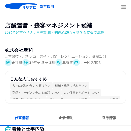
新卒採用
店舗運営・接客マネジメント候補
20代で経営を学ぶ。札幌勤務・初任給26万＋奨学金支援で成長
株式会社新和
公営競技・パチンコ、芸術・娯楽・レクリエーション、建築設計
正社員
27年卒 新卒採用
北海道
サービス/接客
こんな人におすすめ
人々に感動や笑いを届けたい
機械・機器に携わりたい
商品・サービスの魅力を表現したい
人の仕事をサポートしたい
経営に近い仕事がしたい
穏やかで互いのペースを尊重
チームワークを重視
女性が働きやすい環境で働ける
長く同じ会社に居続けられる
人とたくさん会話する
仕事情報
企業情報
選考情報
職種と仕事内容