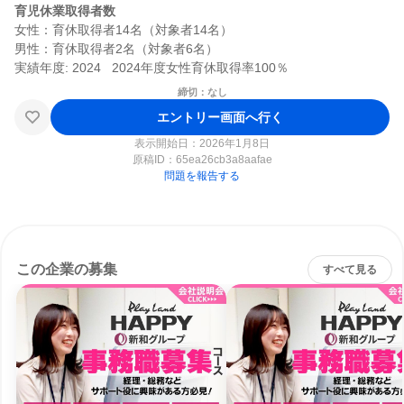
育児休業取得者数
女性：育休取得者14名（対象者14名）

男性：育休取得者2名（対象者6名）

締切：なし
エントリー画面へ行く
表示開始日：2026年1月8日
原稿ID：
65ea26cb3a8aafae
問題を報告する
この企業の募集
すべて見る