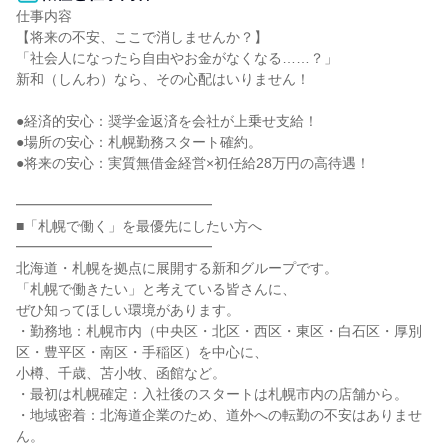
仕事内容

【将来の不安、ここで消しませんか？】

「社会人になったら自由やお金がなくなる……？」

新和（しんわ）なら、その心配はいりません！

●経済的安心：奨学金返済を会社が上乗せ支給！

●場所の安心：札幌勤務スタート確約。

●将来の安心：実質無借金経営×初任給28万円の高待遇！

━━━━━━━━━━━━━━

■「札幌で働く」を最優先にしたい方へ

━━━━━━━━━━━━━━

北海道・札幌を拠点に展開する新和グループです。

「札幌で働きたい」と考えている皆さんに、

ぜひ知ってほしい環境があります。

・勤務地：札幌市内（中央区・北区・西区・東区・白石区・厚別
区・豊平区・南区・手稲区）を中心に、

小樽、千歳、苫小牧、函館など。

・最初は札幌確定：入社後のスタートは札幌市内の店舗から。

・地域密着：北海道企業のため、道外への転勤の不安はありませ
ん。
