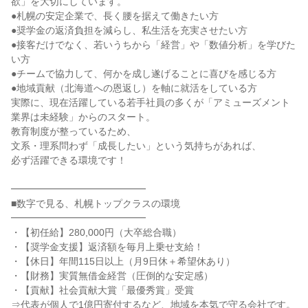
欲」を大切にしています。

●札幌の安定企業で、長く腰を据えて働きたい方

●奨学金の返済負担を減らし、私生活を充実させたい方

●接客だけでなく、若いうちから「経営」や「数値分析」を学びた
い方

●チームで協力して、何かを成し遂げることに喜びを感じる方

●地域貢献（北海道への恩返し）を軸に就活をしている方

実際に、現在活躍している若手社員の多くが「アミューズメント
業界は未経験」からのスタート。

教育制度が整っているため、

文系・理系問わず「成長したい」という気持ちがあれば、

必ず活躍できる環境です！

━━━━━━━━━━━━━━

■数字で見る、札幌トップクラスの環境

━━━━━━━━━━━━━━

・【初任給】280,000円（大卒総合職）

・【奨学金支援】返済額を毎月上乗せ支給！

・【休日】年間115日以上（月9日休＋希望休あり）

・【財務】実質無借金経営（圧倒的な安定感）

・【貢献】社会貢献大賞「最優秀賞」受賞

⇒代表が個人で1億円寄付するなど、地域を本気で守る会社です。
