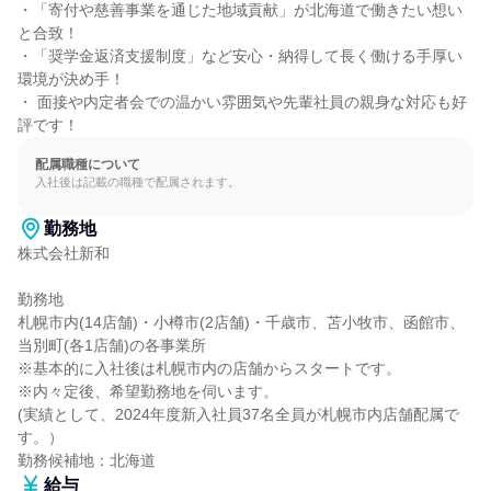
・「寄付や慈善事業を通じた地域貢献」が北海道で働きたい想い
と合致！

・「奨学金返済支援制度」など安心・納得して長く働ける手厚い
環境が決め手！

・ 面接や内定者会での温かい雰囲気や先輩社員の親身な対応も好
評です！
配属職種について
入社後は記載の職種で配属されます。
勤務地
株式会社新和

勤務地

札幌市内(14店舗)・小樽市(2店舗)・千歳市、苫小牧市、函館市、
当別町(各1店舗)の各事業所

※基本的に入社後は札幌市内の店舗からスタートです。

※内々定後、希望勤務地を伺います。

(実績として、2024年度新入社員37名全員が札幌市内店舗配属で
す。）

勤務候補地：北海道
給与