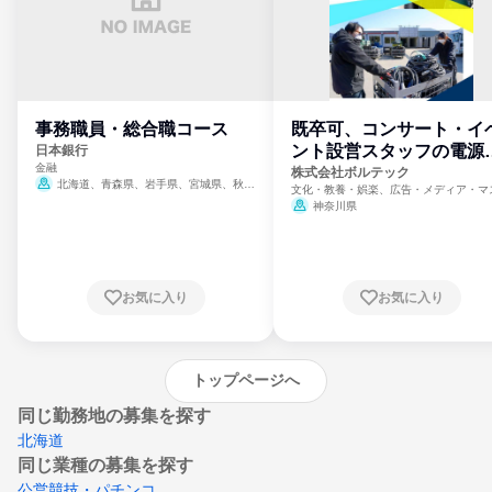
事務職員・総合職コース
既卒可、コンサート・イ
ント設営スタッフの電源
日本銀行
金融
門
株式会社ボルテック
北海道、青森県、岩手県、宮城県、秋田
文化・教養・娯楽、広告・メディア・マ
県、山形県、福島県、茨城県、群馬県、埼玉
ミ、電力・ガス・水道・エネルギー
神奈川県
県、東京都、神奈川県、新潟県、富山県、石
川県、福井県、山梨県、長野県、静岡県、愛
知県、京都府、大阪府、兵庫県、鳥取県、島
根県、岡山県、広島県、山口県、徳島県、香
川県、愛媛県、高知県、福岡県、佐賀県、長
お気に入り
お気に入り
崎県、熊本県、大分県、宮崎県、鹿児島県、
沖縄県
トップページへ
同じ勤務地の募集を探す
北海道
同じ業種の募集を探す
公営競技・パチンコ