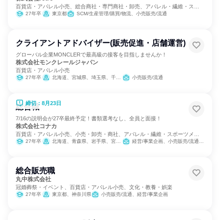
百貨店・アパレル小売、総合商社・専門商社・卸売、アパレル・繊維・スポ
ーツメーカー
27年卒
東京都
SCM/生産管理/購買/物流、小売販売/流通
クライアントアドバイザー(販売促進・店舗運営)
グローバル企業MONCLERで最高級の接客を目指しませんか！
株式会社モンクレールジャパン
百貨店・アパレル小売
27年卒
北海道、宮城県、埼玉県、千葉県、東京都、神奈川県、新潟県、静岡県、愛知県、三重県、京都府、大阪府、兵庫県、広島県、福岡県
小売販売/流通
締切：8月23日
総合職
7/16の説明会が27卒最終予定！書類選考なし、全員と面接！
株式会社コナカ
百貨店・アパレル小売、小売・卸売・商社、アパレル・繊維・スポーツメー
カー
27年卒
北海道、青森県、岩手県、宮城県、秋田県、山形県、福島県、茨城県、栃木県、群馬県、埼玉県、千葉県、東京都、神奈川県、新潟県、石川県、長野県、岐阜県、静岡県、愛知県、三重県、滋賀県、京都府、大阪府、兵庫県、奈良県、和歌山県、鳥取県、島根県、岡山県、広島県、山口県、徳島県、香川県、愛媛県、高知県、福岡県、佐賀県、長崎県、熊本県、大分県、宮崎県、鹿児島県、沖縄県
経営/事業企画、小売販売/流通、営業、SCM/生産管理/購買/物流、経理/税務/財務、人事、総務、IT、商品企画、マーケティング・広告・宣伝
総合販売職
丸中株式会社
冠婚葬祭・イベント、百貨店・アパレル小売、文化・教養・娯楽
27年卒
東京都、神奈川県
小売販売/流通、経営/事業企画