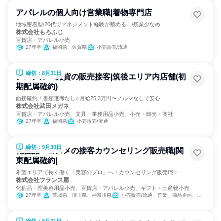
アパレルの個人向け営業職|着物専門店
地域密着型/20代でマネジメント経験が積める！/残業少なめ
株式会社もろふじ
百貨店・アパレル小売
27年卒
福岡県、佐賀県
小売販売/流通
締切：8月31日
アパレル・雑貨の販売接客|筑後エリア内店舗(初
期配属確約)
面接確約！書類選考なし⭐月給25.3万円〜ノルマなしで安心
株式会社武田メガネ
百貨店・アパレル小売、文具・事務用品小売、小売・卸売・商社
27年卒
福岡県
小売販売/流通
締切：9月30日
化粧品・コスメの接客カウンセリング販売職|関
東配属確約|
希望エリアで長く働く「美容のプロ」へ！カウンセリング販売職✨
株式会社フランス屋
化粧品・理美容用品小売、百貨店・アパレル小売、ギフト・土産物小売
27年卒
茨城県、埼玉県、神奈川県
小売販売/流通、営業、商品企画、カスタマーサクセス