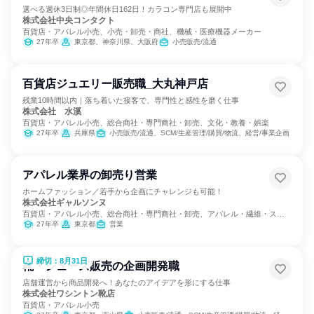
選べる週休3日制◎年間休日162日！カラコン専門店も展開中
株式会社中央コンタクト
百貨店・アパレル小売、小売・卸売・商社、機械・医療機器メーカー
27年卒
東京都、神奈川県、大阪府
小売販売/流通
百貨店ジュエリー販売職_大丸神戸店
残業10時間以内｜落ち着いた接客で、専門性と感性を磨く仕事
株式会社 水溪
百貨店・アパレル小売、総合商社・専門商社・卸売、文化・教養・娯楽
27年卒
兵庫県
小売販売/流通、SCM/生産管理/購買/物流、経営/事業企画
アパレル業界の卸売り営業
ホームファッション／若手から企画にチャレンジも可能！
株式会社ギャルソンヌ
百貨店・アパレル小売、総合商社・専門商社・卸売、アパレル・繊維・スポ
ーツメーカー
27年卒
東京都
営業
締切：8月31日
靴・シューズ販売の企画開発職
店舗運営から商品開発へ！あなたのアイデアを形にする仕事
株式会社ワシントン靴店
百貨店・アパレル小売