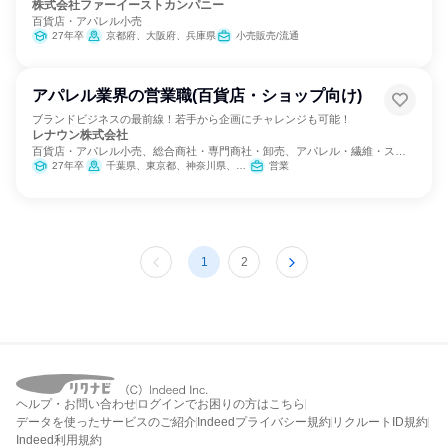
株式会社ファーイーストカンパニー
百貨店・アパレル小売
27年卒
京都府、大阪府、兵庫県
小売販売/流通
アパレル業界の営業職(百貨店・ショップ向け)
ブランドビジネスの最前線！若手から企画にチャレンジも可能！
レナウン株式会社
百貨店・アパレル小売、総合商社・専門商社・卸売、アパレル・繊維・スポ
ーツメーカー
27年卒
千葉県、東京都、神奈川県、愛知県、京都府、大阪府、兵庫県
営業
1
2
ヘルプ・お問い合わせ
ログインでお困りの方はこちら
データを使ったサービスのご紹介
Indeedプライバシー規約
リクルートID規約
Indeed利用規約