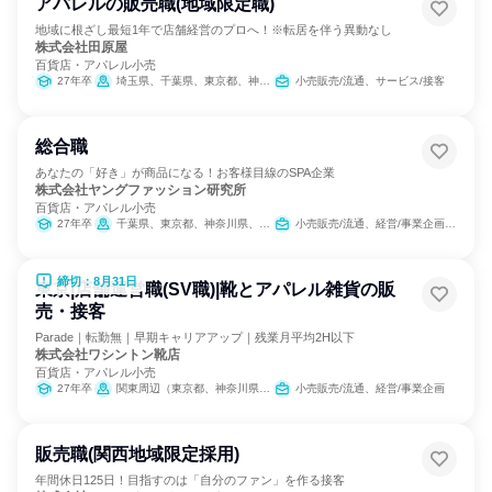
アパレルの販売職(地域限定職)
地域に根ざし最短1年で店舗経営のプロへ！※転居を伴う異動なし
株式会社田原屋
百貨店・アパレル小売
27年卒
埼玉県、千葉県、東京都、神奈川県、静岡県、愛知県
小売販売/流通、サービス/接客
総合職
あなたの「好き」が商品になる！お客様目線のSPA企業
株式会社ヤングファッション研究所
百貨店・アパレル小売
27年卒
千葉県、東京都、神奈川県、大阪府
小売販売/流通、経営/事業企画、クリエイティブ/デザイン職
締切：8月31日
東京|店舗運営職(SV職)|靴とアパレル雑貨の販
売・接客
Parade｜転勤無｜早期キャリアアップ｜残業月平均2H以下
株式会社ワシントン靴店
百貨店・アパレル小売
27年卒
関東周辺（東京都、神奈川県、埼玉県）
小売販売/流通、経営/事業企画
販売職(関西地域限定採用)
年間休日125日！目指すのは「自分のファン」を作る接客