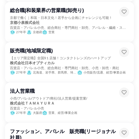
総合職|和装業界の営業職(卸売り)
京都で働く｜和装・日本文化！若手から企画にチャレンジも可能！
京都小泉株式会社
百貨店・アパレル小売、総合商社・専門商社・卸売、アパレル・繊維・スポ
ーツメーカー
27年卒
京都府
営業
販売職(地域限定職)
【エリア限定職】全国9１店舗！コンタクトレンズのハートアップ
株式会社日本オプティカル
百貨店・アパレル小売、総合商社・専門商社・卸売、小売・卸売・商社
27年卒
北海道、岩手県、群馬県、埼玉県、東京都、神奈川県、新潟県、石川県、岐阜県、愛知県、京都府、大阪府、奈良県、和歌山県、岡山県、香川県、福岡県
小売販売/流通、経営/事業企画
法人営業職
小売/アパレル/アウトドア/商社/法人営業/提案営業/
株式会社ＴＡＭＡＹＵＲＡ
百貨店・アパレル小売
27年卒
大阪府
営業、経営/事業企画
ファッション、アパレル 販売職(リージョナル
社員)