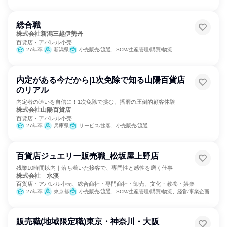
総合職
株式会社新潟三越伊勢丹
百貨店・アパレル小売
27年卒
新潟県
小売販売/流通、SCM/生産管理/購買/物流
内定がある今だから|1次免除で知る山陽百貨店
のリアル
内定者の迷いを自信に！1次免除で挑む、播磨の圧倒的顧客体験
株式会社山陽百貨店
百貨店・アパレル小売
27年卒
兵庫県
サービス/接客、小売販売/流通
百貨店ジュエリー販売職_松坂屋上野店
残業10時間以内｜落ち着いた接客で、専門性と感性を磨く仕事
株式会社 水溪
百貨店・アパレル小売、総合商社・専門商社・卸売、文化・教養・娯楽
27年卒
東京都
小売販売/流通、SCM/生産管理/購買/物流、経営/事業企画
販売職(地域限定職)東京・神奈川・大阪