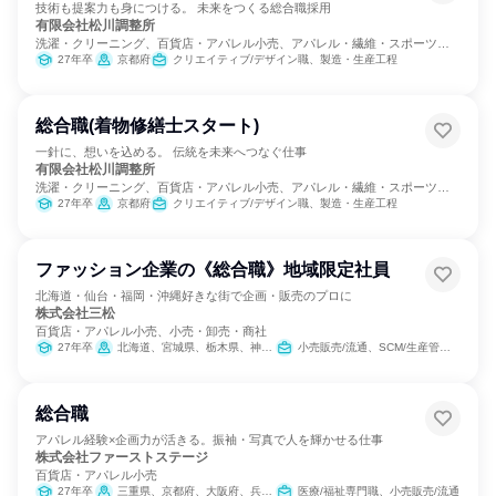
技術も提案力も身につける。 未来をつくる総合職採用
有限会社松川調整所
洗濯・クリーニング、百貨店・アパレル小売、アパレル・繊維・スポーツメ
ーカー
27年卒
京都府
クリエイティブ/デザイン職、製造・生産工程
総合職(着物修繕士スタート)
一針に、想いを込める。 伝統を未来へつなぐ仕事
有限会社松川調整所
洗濯・クリーニング、百貨店・アパレル小売、アパレル・繊維・スポーツメ
ーカー
27年卒
京都府
クリエイティブ/デザイン職、製造・生産工程
ファッション企業の《総合職》地域限定社員
北海道・仙台・福岡・沖縄好きな街で企画・販売のプロに
株式会社三松
百貨店・アパレル小売、小売・卸売・商社
27年卒
北海道、宮城県、栃木県、神奈川県、福岡県、沖縄県
小売販売/流通、SCM/生産管理/購買/物流、営業
総合職
アパレル経験×企画力が活きる。振袖・写真で人を輝かせる仕事
株式会社ファーストステージ
百貨店・アパレル小売
27年卒
三重県、京都府、大阪府、兵庫県、奈良県
医療/福祉専門職、小売販売/流通