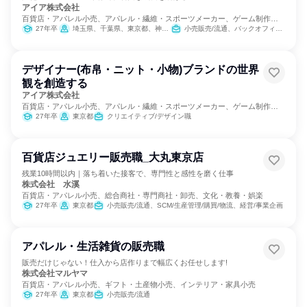
アイア株式会社
百貨店・アパレル小売、アパレル・繊維・スポーツメーカー、ゲーム制作・
販売
27年卒
埼玉県、千葉県、東京都、神奈川県
小売販売/流通、バックオフィス・事務・受付、SCM/生産管理/購買/物流、マーケティング・広告・宣伝
デザイナー(布帛・ニット・小物)ブランドの世界
観を創造する
アイア株式会社
百貨店・アパレル小売、アパレル・繊維・スポーツメーカー、ゲーム制作・
販売
27年卒
東京都
クリエイティブ/デザイン職
百貨店ジュエリー販売職_大丸東京店
残業10時間以内｜落ち着いた接客で、専門性と感性を磨く仕事
株式会社 水溪
百貨店・アパレル小売、総合商社・専門商社・卸売、文化・教養・娯楽
27年卒
東京都
小売販売/流通、SCM/生産管理/購買/物流、経営/事業企画
アパレル・生活雑貨の販売職
販売だけじゃない！仕入から店作りまで幅広くお任せします!
株式会社マルヤマ
百貨店・アパレル小売、ギフト・土産物小売、インテリア・家具小売
27年卒
東京都
小売販売/流通