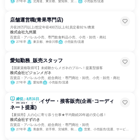
27年卒
北海道、東京都、愛知県、京都府、大阪府、兵庫県
小売販売/流通
店舗運営職(青果専門店)
月収28万円以上/想定年収400万以上/社員定着92％/農業
株式会社九州屋
百貨店・アパレル小売、専門飲食料品小売、小売・卸売・商社
27年卒
東京都、神奈川県
小売販売/流通
愛知勤務_販売スタッフ
【国家資格取得可】未経験からメガネのプロへ！提案型接客
株式会社ビジョンメガネ
百貨店・アパレル小売、総合商社・専門商社・卸売、小売・卸売・商社
27年卒
愛知県
小売販売/流通
締切：8月31日
👘着物アドバイザー・接客販売(企画･コーディ
ネート提案)
【夏採用】人の心に寄り添う仕事★平均勤続20年超の安心感！
株式会社すずのき
百貨店・アパレル小売、総合商社・専門商社・卸売
27年卒
青森県、岩手県、宮城県、秋田県、福島県、茨城県、埼玉県、千葉県、東京都、神奈川県、新潟県、静岡県
営業、小売販売/流通、サービス/接客