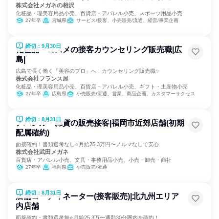
株式会社メガネの相沢
化粧品・理美容用品小売、百貨店・アパレル小売、スポーツ用品小売
27年卒
宮城県
サービス/接客、小売販売/流通、経営/事業企画
締切：9月30日
化粧品・コスメの接客カウンセリング販売職|広
島|
広島で長く働く「美容のプロ」へ！カウンセリング販売職✨
株式会社フランス屋
化粧品・理美容用品小売、百貨店・アパレル小売、ギフト・土産物小売
27年卒
広島県
小売販売/流通、営業、商品企画、カスタマーサクセス
締切：8月31日
アパレル・雑貨の販売接客|福岡市近郊店舗(初期
配属確約)
面接確約！書類選考なし⭐月給25.3万円〜ノルマなしで安心
株式会社武田メガネ
百貨店・アパレル小売、文具・事務用品小売、小売・卸売・商社
27年卒
福岡県
小売販売/流通
締切：8月31日
店舗コーディネーター(接客販売)|北九州エリア
内店舗
面接確約・書類選考無⭐月給25.3万〜通勤30分圏内を確約！