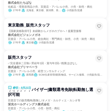
株式会社たちばな
化粧品・理美容用品小売、百貨店・アパレル小売、小売・卸売・商社
27年卒
北海道、東京都、新潟県、長野県、愛知県
小売販売/流通
東京勤務_販売スタッフ
【国家資格取得可】未経験からメガネのプロへ！提案型接客
株式会社ビジョンメガネ
百貨店・アパレル小売、総合商社・専門商社・卸売、小売・卸売・商社
27年卒
東京都
小売販売/流通
販売スタッフ
✅完全週休二日制✅昇給年1回・賞与年2回✅残業ほぼなし
株式会社プリマベーラ
百貨店・アパレル小売、経営コンサルティング
27年卒
群馬県
SCM/生産管理/購買/物流、サービス/接客、小売販売/流通、経営/事業企画
締切：8月21日
ウォッチアドバイザー|書類選考免除|転勤無し選
択可能
百貨店での販売職/転勤無し/オメガ・カルティエ・カシオ等
栄光ホールディングス株式会社
百貨店・アパレル小売、小売・卸売・商社