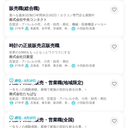
販売職(総合職)
選べる週休3日制◎年間休日162日！カラコン専門店も展開中
株式会社中央コンタクト
百貨店・アパレル小売、小売・卸売・商社、機械・医療機器メーカー
27年卒
青森県、岩手県、宮城県、秋田県、山形県、福島県、茨城県、栃木県、群馬県、埼玉県、千葉県、東京都、神奈川県、富山県、石川県、福井県、山梨県、長野県、岐阜県、静岡県、愛知県、三重県、滋賀県、京都府、大阪府、兵庫県、奈良県、広島県、山口県、徳島県、香川県、愛媛県、福岡県、佐賀県、長崎県、熊本県、大分県、宮崎県、鹿児島県、沖縄県
小売販売/流通
時計の正規販売店販売職
世界の1/960をもっともっとワクワクにする
株式会社日新堂
百貨店・アパレル小売、小売・卸売・商社
27年卒
北海道、千葉県、東京都、神奈川県、静岡県、愛知県、京都府、大阪府、兵庫県、熊本県
小売販売/流通
締切：8月18日
呉服事業部_販売・営業職(地域限定)
一生モノの感動体験。着物で家族の笑顔を創る仕事。✨
株式会社たちばな
化粧品・理美容用品小売、百貨店・アパレル小売、小売・卸売・商社
27年卒
北海道、東京都、新潟県、長野県、愛知県
小売販売/流通
締切：8月18日
呉服事業部_販売・営業職(全国)
一生モノの感動体験。着物で家族の笑顔を創る仕事。✨