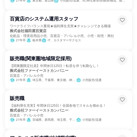
27年卒
東京都、富山県
小売販売/流通、SCM/生産管理/購買/物流、経営/事業企画、商品企画
百貨店のシステム運用スタッフ
ワークライフバランス重視★福利厚生充実★チャレンジできる職場
株式会社福田屋百貨店
化粧品・理美容用品小売、百貨店・アパレル小売、小売・卸売・商社
27年卒
栃木県
IT、カスタマーサクセス
販売職(関東圏地域限定採用)
【関東圏限定社員】年間休日125日！転居を伴う転勤なし！
株式会社ファーイーストカンパニー
百貨店・アパレル小売
27年卒
埼玉県、千葉県、東京都、神奈川県
小売販売/流通
販売職
【福利厚生充実】年間休日125日！全国各地でスキルを積める！
株式会社ファーイーストカンパニー
百貨店・アパレル小売
27年卒
宮城県、群馬県、埼玉県、千葉県、東京都、神奈川県、新潟県、石川県、静岡県、愛知県、京都府、大阪府、兵庫県、岡山県、愛媛県、福岡県、熊本県、大分県、鹿児島県
小売販売/流通