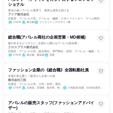
ショナル
変化の速いアパレル業界で、着実な成長を続ける
アイア株式会社
百貨店・アパレル小売、アパレル・繊維・スポーツメーカー、ゲーム制作・
販売
27年卒
東京都
クリエイティブ/デザイン職
総合職(アパレル商社の企画営業・MD候補)
服が好きをビジネスに✨企画から携わるアパレル総合職！
クロスプラス株式会社
百貨店・アパレル小売、総合商社・専門商社・卸売、アパレル・繊維・スポ
ーツメーカー
27年卒
東京都、愛知県
営業
ファッション企業の《総合職》全国転勤社員
全国の美を繋ぐ！販売から企画への道
株式会社三松
百貨店・アパレル小売、小売・卸売・商社
27年卒
北海道、宮城県、栃木県、埼玉県、千葉県、東京都、神奈川県、愛知県、京都府、大阪府、兵庫県、福岡県、沖縄県
小売販売/流通、SCM/生産管理/購買/物流、営業
アパレルの販売スタッフ(ファッションアドバイ
ザー)