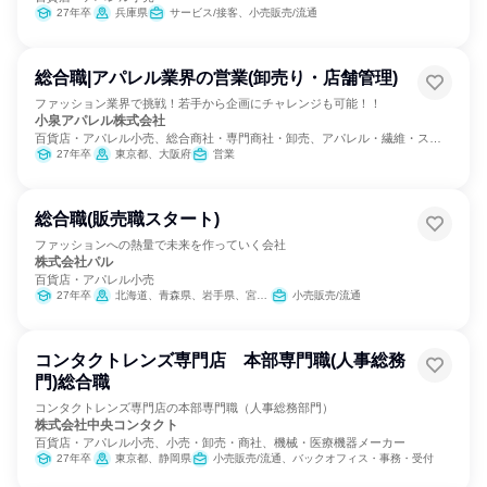
27年卒
兵庫県
サービス/接客、小売販売/流通
総合職|アパレル業界の営業(卸売り・店舗管理)
ファッション業界で挑戦！若手から企画にチャレンジも可能！！
小泉アパレル株式会社
百貨店・アパレル小売、総合商社・専門商社・卸売、アパレル・繊維・スポ
ーツメーカー
27年卒
東京都、大阪府
営業
総合職(販売職スタート)
ファッションへの熱量で未来を作っていく会社
株式会社パル
百貨店・アパレル小売
27年卒
北海道、青森県、岩手県、宮城県、秋田県、山形県、福島県、茨城県、栃木県、群馬県、埼玉県、千葉県、東京都、神奈川県、新潟県、富山県、石川県、福井県、山梨県、長野県、岐阜県、静岡県、愛知県、三重県、滋賀県、京都府、大阪府、兵庫県、奈良県、和歌山県、鳥取県、島根県、岡山県、広島県、山口県、徳島県、香川県、愛媛県、高知県、福岡県、佐賀県、長崎県、熊本県、大分県、宮崎県、鹿児島県、沖縄県
小売販売/流通
コンタクトレンズ専門店 本部専門職(人事総務
門)総合職
コンタクトレンズ専門店の本部専門職（人事総務部門）
株式会社中央コンタクト
百貨店・アパレル小売、小売・卸売・商社、機械・医療機器メーカー
27年卒
東京都、静岡県
小売販売/流通、バックオフィス・事務・受付