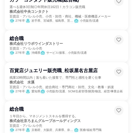
選べる週休3日制◎年間休日162日！カラコン販売職
株式会社中央コンタクト
百貨店・アパレル小売、小売・卸売・商社、機械・医療機器メーカー
27年卒
岩手県、宮城県、福島県、茨城県、埼玉県、東京都、神奈川県、静岡県、愛知県、大阪府、兵庫県、広島県、徳島県、香川県、福岡県、大分県
小売販売/流通
総合職
株式会社リウボウインダストリー
百貨店・アパレル小売
27年卒
沖縄県
サービス/接客、小売販売/流通
百貨店ジュエリー販売職_松坂屋名古屋店
残業10時間以内｜落ち着いた接客で、専門性と感性を磨く仕事
株式会社 水溪
百貨店・アパレル小売、総合商社・専門商社・卸売、文化・教養・娯楽
27年卒
愛知県
小売販売/流通、SCM/生産管理/購買/物流、経営/事業企画
総合職
１年目から、マネジメントスキルを獲得する。
株式会社京ろまんグループホールディングス
百貨店・アパレル小売
27年卒
京都府、大阪府、兵庫県、奈良県
医療/福祉専門職