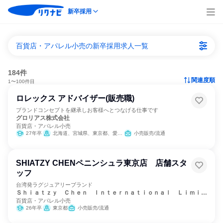
新卒採用
百貨店・アパレル小売の新卒採用求人一覧
184件
関連度順
1〜100件目
ロレックス アドバイザー(販売職)
ブランドコンセプトを継承しお客様へとつなげる仕事です
グロリアス株式会社
百貨店・アパレル小売
27年卒
北海道、宮城県、東京都、愛知県、大阪府、岡山県、愛媛県、高知県、福岡県、鹿児島県
小売販売/流通
SHIATZY CHENペニンシュラ東京店 店舗スタ
ッフ
台湾発ラグジュアリーブランド
Ｓｈｉａｔｚｙ Ｃｈｅｎ Ｉｎｔｅｒｎａｔｉｏｎａｌ Ｌｉｍｉｔ
百貨店・アパレル小売
ｅｄ
26年卒
東京都
小売販売/流通