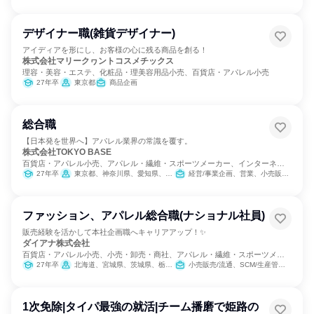
デザイナー職(雑貨デザイナー)
アイディアを形にし、お客様の心に残る商品を創る！
株式会社マリークヮントコスメチックス
理容・美容・エステ、化粧品・理美容用品小売、百貨店・アパレル小売
27年卒
東京都
商品企画
総合職
【日本発を世界へ】アパレル業界の常識を覆す。
株式会社TOKYO BASE
百貨店・アパレル小売、アパレル・繊維・スポーツメーカー、インターネッ
ト・Webサービス
27年卒
東京都、神奈川県、愛知県、京都府、大阪府
経営/事業企画、営業、小売販売/流通、組織運営管理・公務員・事務系職種
ファッション、アパレル総合職(ナショナル社員)
販売経験を活かして本社企画職へキャリアアップ！✨
ダイアナ株式会社
百貨店・アパレル小売、小売・卸売・商社、アパレル・繊維・スポーツメー
カー
27年卒
北海道、宮城県、茨城県、栃木県、群馬県、埼玉県、千葉県、東京都、神奈川県、石川県、長野県、岐阜県、静岡県、愛知県、三重県、滋賀県、京都府、大阪府、兵庫県、岡山県、広島県、福岡県、長崎県、熊本県、大分県、鹿児島県
小売販売/流通、SCM/生産管理/購買/物流、経営/事業企画、人事、商品企画、マーケティング・広告・宣伝
1次免除|タイパ最強の就活|チーム播磨で姫路の