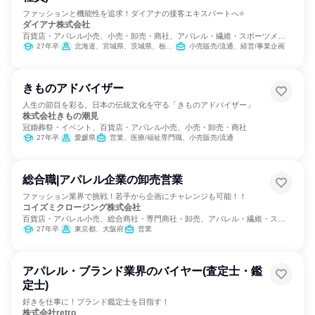
ファッションと機能性を追求！ダイアナの接客エキスパートへ⭐
ダイアナ株式会社
百貨店・アパレル小売、小売・卸売・商社、アパレル・繊維・スポーツメー
カー
27年卒
北海道、宮城県、茨城県、栃木県、群馬県、埼玉県、千葉県、東京都、神奈川県、石川県、長野県、岐阜県、静岡県、愛知県、三重県、滋賀県、京都府、大阪府、兵庫県、岡山県、広島県、福岡県、長崎県、熊本県、大分県、鹿児島県
小売販売/流通、経営/事業企画
きものアドバイザー
人生の節目を彩る。日本の伝統文化を守る「きものアドバイザー」
株式会社きもの潮見
冠婚葬祭・イベント、百貨店・アパレル小売、小売・卸売・商社
27年卒
愛媛県
営業、医療/福祉専門職、小売販売/流通
総合職|アパレル企業の卸売営業
ファッション業界で挑戦！若手から企画にチャレンジも可能！！
コイズミクロージング株式会社
百貨店・アパレル小売、総合商社・専門商社・卸売、アパレル・繊維・スポ
ーツメーカー
27年卒
東京都、大阪府
営業
アパレル・ブランド業界のバイヤー(査定士・鑑
定士)
好きを仕事に！ブランド鑑定士を目指す！
株式会社retro