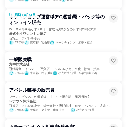
締切：8月31日
ネットショップ運営職(EC運営)靴・バッグ等の
オンライン販売
Webスキルを活かす⭐サイト作成⭐残業少なめ月平均2時間未満
株式会社ワシントン靴店
百貨店・アパレル小売
27年卒
東京都、富山県
マーケティング・広告・宣伝
一般販売職
丸中株式会社
冠婚葬祭・イベント、百貨店・アパレル小売、文化・教養・娯楽
27年卒
東京都、神奈川県
小売販売/流通、経営/事業企画
アパレル業界の販売員
ブランドビジネスの最前線！【エリア限定職 関西/関東】
レナウン株式会社
百貨店・アパレル小売、総合商社・専門商社・卸売、アパレル・繊維・スポ
ーツメーカー
27年卒
千葉県、東京都、神奈川県、愛知県、京都府、大阪府、兵庫県
小売販売/流通
カラーコンタクト販売職(総合職)