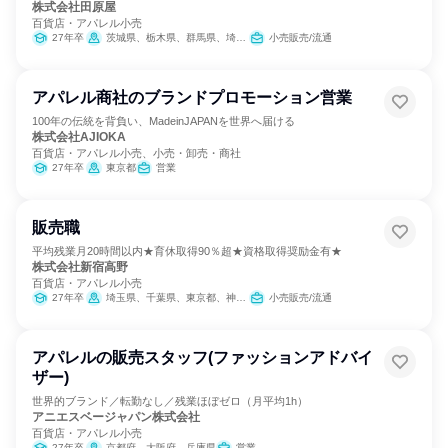
株式会社田原屋
百貨店・アパレル小売
27年卒
茨城県、栃木県、群馬県、埼玉県、千葉県、東京都、神奈川県、山梨県、長野県、岐阜県、静岡県、愛知県、三重県、滋賀県、京都府、大阪府、兵庫県
小売販売/流通
アパレル商社のブランドプロモーション営業
100年の伝統を背負い、MadeinJAPANを世界へ届ける
株式会社AJIOKA
百貨店・アパレル小売、小売・卸売・商社
27年卒
東京都
営業
販売職
平均残業月20時間以内★育休取得90％超★資格取得奨励金有★
株式会社新宿高野
百貨店・アパレル小売
27年卒
埼玉県、千葉県、東京都、神奈川県
小売販売/流通
アパレルの販売スタッフ(ファッションアドバイ
ザー)
世界的ブランド／転勤なし／残業ほぼゼロ（月平均1h）
アニエスベージャパン株式会社
百貨店・アパレル小売
27年卒
京都府、大阪府、兵庫県
営業