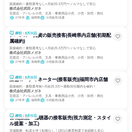
面接確約！書類選考なし⭐月給25.3万円〜ノルマなしで安心
株式会社武田メガネ
百貨店・アパレル小売、文具・事務用品小売、小売・卸売・商社
27年卒
福岡県
小売販売/流通
締切：8月31日
アパレル・雑貨の販売接客|長崎県内店舗(初期配
属確約)
面接確約！書類選考なし⭐月給25.3万円〜ノルマなしで安心
株式会社武田メガネ
百貨店・アパレル小売、文具・事務用品小売、小売・卸売・商社
27年卒
長崎県
小売販売/流通
締切：8月31日
店舗コーディネーター(接客販売)|福岡市内店舗
面接確約・書類選考無⭐月給25.3万〜通勤30分圏内を確約！
株式会社武田メガネ
百貨店・アパレル小売、文具・事務用品小売、小売・卸売・商社
27年卒
福岡県
小売販売/流通
締切：8月31日
宮城|眼鏡・補聴器の接客販売(視力測定・スタイ
ル提案・加工)
宮城勤務・転居を伴う転勤なし！1対1の教育制度で未経験も安心