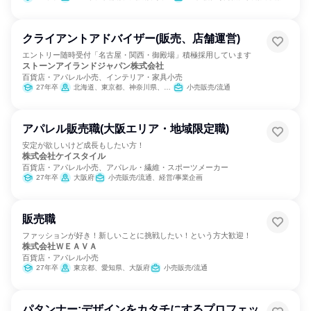
クライアントアドバイザー(販売、店舗運営)
エントリー随時受付「名古屋・関西・御殿場」積極採用しています
ストーンアイランドジャパン株式会社
百貨店・アパレル小売、インテリア・家具小売
27年卒
北海道、東京都、神奈川県、静岡県、愛知県、京都府、大阪府、福岡県
小売販売/流通
アパレル販売職(大阪エリア・地域限定職)
安定が欲しいけど成長もしたい方！
株式会社ケイスタイル
百貨店・アパレル小売、アパレル・繊維・スポーツメーカー
27年卒
大阪府
小売販売/流通、経営/事業企画
販売職
ファッションが好き！新しいことに挑戦したい！という方大歓迎！
株式会社ＷＥＡＶＡ
百貨店・アパレル小売
27年卒
東京都、愛知県、大阪府
小売販売/流通
パタンナー:デザインをカタチにするプロフェッ