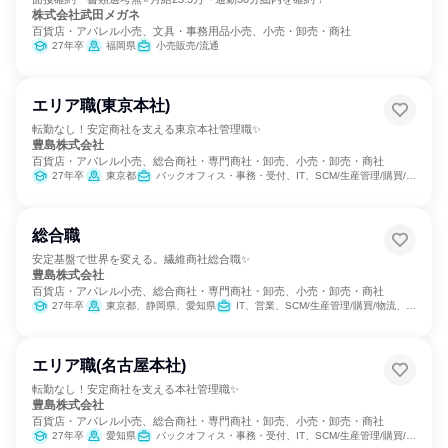
株式会社武田メガネ
百貨店・アパレル小売、文具・事務用品小売、小売・卸売・商社
27年卒
福岡県
小売販売/流通
エリア職(東京本社)
転勤なし！安定商社を支える東京本社管理職✨
豊島株式会社
百貨店・アパレル小売、総合商社・専門商社・卸売、小売・卸売・商社
27年卒
東京都
バックオフィス・事務・受付、IT、SCM/生産管理/購買/物流、経理/税務/財務、人事、総務
総合職
安定基盤で世界を変える。繊維商社総合職✨
豊島株式会社
百貨店・アパレル小売、総合商社・専門商社・卸売、小売・卸売・商社
27年卒
東京都、静岡県、愛知県
IT、営業、SCM/生産管理/購買/物流、人事、総務
エリア職(名古屋本社)
転勤なし！安定商社を支える本社管理職✨
豊島株式会社
百貨店・アパレル小売、総合商社・専門商社・卸売、小売・卸売・商社
27年卒
愛知県
バックオフィス・事務・受付、IT、SCM/生産管理/購買/物流、経理/税務/財務、人事、総務