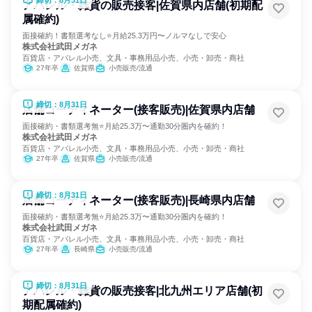
締切：8月31日
アパレル・雑貨の販売接客|佐賀県内店舗(初期配
属確約)
面接確約！書類選考なし⭐月給25.3万円〜ノルマなしで安心
株式会社武田メガネ
百貨店・アパレル小売、文具・事務用品小売、小売・卸売・商社
27年卒
佐賀県
小売販売/流通
締切：8月31日
店舗コーディネーター(接客販売)|佐賀県内店舗
面接確約・書類選考無⭐月給25.3万〜通勤30分圏内を確約！
株式会社武田メガネ
百貨店・アパレル小売、文具・事務用品小売、小売・卸売・商社
27年卒
佐賀県
小売販売/流通
締切：8月31日
店舗コーディネーター(接客販売)|長崎県内店舗
面接確約・書類選考無⭐月給25.3万〜通勤30分圏内を確約！
株式会社武田メガネ
百貨店・アパレル小売、文具・事務用品小売、小売・卸売・商社
27年卒
長崎県
小売販売/流通
締切：8月31日
アパレル・雑貨の販売接客|北九州エリア店舗(初
期配属確約)