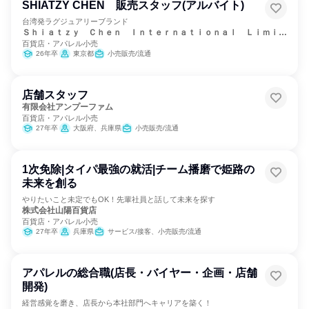
SHIATZY CHEN 販売スタッフ(アルバイト)
台湾発ラグジュアリーブランド
Ｓｈｉａｔｚｙ Ｃｈｅｎ Ｉｎｔｅｒｎａｔｉｏｎａｌ Ｌｉｍｉｔ
百貨店・アパレル小売
ｅｄ
26年卒
東京都
小売販売/流通
店舗スタッフ
有限会社アンプーファム
百貨店・アパレル小売
27年卒
大阪府、兵庫県
小売販売/流通
1次免除|タイパ最強の就活|チーム播磨で姫路の
未来を創る
やりたいこと未定でもOK！先輩社員と話して未来を探す
株式会社山陽百貨店
百貨店・アパレル小売
27年卒
兵庫県
サービス/接客、小売販売/流通
アパレルの総合職(店長・バイヤー・企画・店舗
開発)
経営感覚を磨き、店長から本社部門へキャリアを築く！