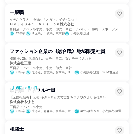
一般職
イチから学ぶ、地域の『メガネ、イチバン』⭐
Ｂｏｕｑｕｅｔ Ｖｉｓｉｏｎ株式会社
百貨店・アパレル小売、小売・卸売・商社、アパレル・繊維・スポーツメー
カー
27年卒
埼玉県、千葉県、東京都
小売販売/流通
ファッション企業の《総合職》地域限定社員
残業月6.2h、転勤なし。美を仕事に、安定を手に入れる
株式会社三松
百貨店・アパレル小売、小売・卸売・商社
27年卒
北海道、宮城県、栃木県、埼玉県、千葉県、東京都、神奈川県、愛知県、京都府、大阪府、兵庫県、福岡県、沖縄県
小売販売/流通、SCM/生産管理/購買/物流、営業
締切：8月31日
総合職_ゼネラル社員
【全国転勤有】伝統×革新✨きもので世界をワクワクさせる仕事✨
株式会社やまと
百貨店・アパレル小売
27年卒
北海道、青森県、岩手県、宮城県、茨城県、栃木県、群馬県、埼玉県、千葉県、東京都、神奈川県、富山県、石川県、山梨県、静岡県、愛知県、京都府、大阪府、兵庫県、岡山県、広島県、香川県、高知県、福岡県、長崎県、熊本県、大分県、宮崎県、鹿児島県
経営/事業企画、小売販売/流通、営業、経理/税務/財務、人事、総務、広報/IR、クリエイティブ/デザイン職、商品企画、製造・生産工程、マーケティング・広告・宣伝、カスタマーサポート/コールセンター
和裁士