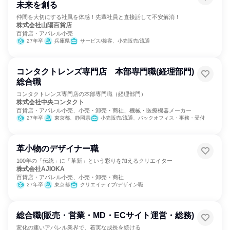
未来を創る
仲間を大切にする社風を体感！先輩社員と直接話して不安解消！
株式会社山陽百貨店
百貨店・アパレル小売
27年卒
兵庫県
サービス/接客、小売販売/流通
コンタクトレンズ専門店 本部専門職(経理部門)
総合職
コンタクトレンズ専門店の本部専門職（経理部門）
株式会社中央コンタクト
百貨店・アパレル小売、小売・卸売・商社、機械・医療機器メーカー
27年卒
東京都、静岡県
小売販売/流通、バックオフィス・事務・受付
革小物のデザイナー職
100年の「伝統」に「革新」という彩りを加えるクリエイター
株式会社AJIOKA
百貨店・アパレル小売、小売・卸売・商社
27年卒
東京都
クリエイティブ/デザイン職
総合職(販売・営業・MD・ECサイト運営・総務)
変化の速いアパレル業界で、着実な成長を続ける