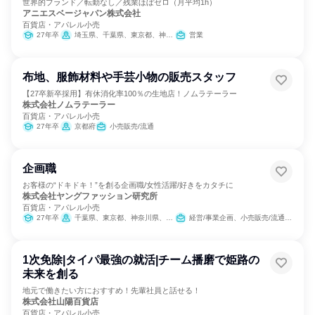
世界的ブランド／転勤なし／残業ほぼゼロ（月平均1h）
アニエスベージャパン株式会社
百貨店・アパレル小売
27年卒
埼玉県、千葉県、東京都、神奈川県
営業
布地、服飾材料や手芸小物の販売スタッフ
【27卒新卒採用】有休消化率100％の生地店！ノムラテーラー
株式会社ノムラテーラー
百貨店・アパレル小売
27年卒
京都府
小売販売/流通
企画職
お客様の“ドキドキ！”を創る企画職/女性活躍/好きをカタチに
株式会社ヤングファッション研究所
百貨店・アパレル小売
27年卒
千葉県、東京都、神奈川県、愛知県、滋賀県、大阪府
経営/事業企画、小売販売/流通、クリエイティブ/デザイン職
1次免除|タイパ最強の就活|チーム播磨で姫路の
未来を創る
地元で働きたい方におすすめ！先輩社員と話せる！
株式会社山陽百貨店
百貨店・アパレル小売