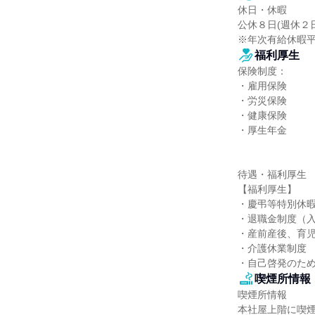
休日・休暇

公休８日(週休２
※年次有給休暇
福利厚生
保険制度：

・雇用保険

・労災保険

・健康保険

・厚生年金

待遇・福利厚生

【福利厚生】

・慶弔等特別休暇
・退職金制度（入
・産前産後、育児
・介護休業制度

・自己啓発のた
喫煙所情報
喫煙所情報

本社屋上階に喫