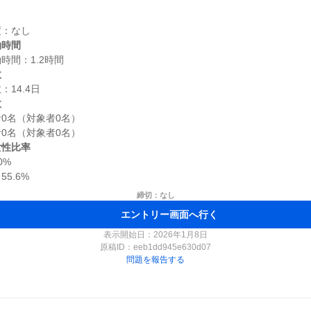
働時間
数
数
0名（対象者0名）

女性比率
%

締切：なし
エントリー画面へ行く
表示開始日：2026年1月8日
原稿ID：
eeb1dd945e630d07
問題を報告する