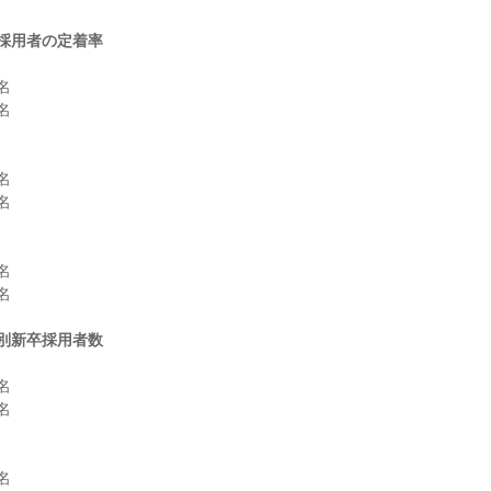
採用者の定着率












別新卒採用者数





