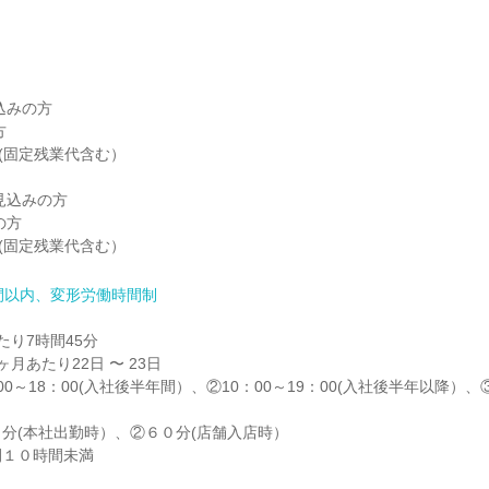


みの方



円(固定残業代含む）

見込みの方

方

0円(固定残業代含む）
間以内、変形労働時間制
り7時間45分

月あたり22日 〜 23日

0～18：00(入社後半年間）、②10：00～19：00(入社後半年以降）、③


分(本社出勤時）、②６０分(店舗入店時）

間１０時間未満