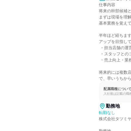
仕事内容

将来の幹部候補と
まずは現場を理
基本業務を覚えて
半年ほど経ちま
アップを目指して
 ・担当店舗の運営サポート

 ・スタッフとのコミュニケーション・育成

 ・売上向上・業務改善の企画・提案

将来的には複数
で、早いうちか
配属職種につい
入社後は記載の職
勤務地
転勤なし
株式会社タツミヤ