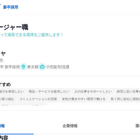
新卒採用
ージャー職
持って成長できる環境をご提供します！
ミヤ
売
年卒 新卒採用
東京都
小売販売/流通
すすめ
魅力を表現したい
商品・サービスを販売したい
人の仕事をサポートしたい
経営に近い仕事
に取り組む
コミュニケーションが活発
女性が働きやすい環境で働ける
長く同じ会社に居続
る環境
人とたくさん会話する
情報
企業情報
選
内容