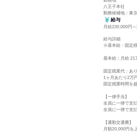
勤務地

八王子本社

勤務候補地：東
給与
月給230,000円～2
給与詳細

※基本給・固定残
基本給：月給 21万
固定残業代：あり
1ヶ月あたり2万
固定残業時間を超
【一律手当】

全員に一律で支払
全員に一律で支払
【通勤交通費】

月額20,000円