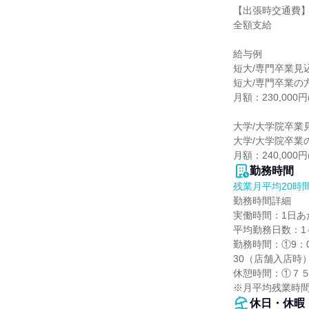
【出張時交通費】
全額支給

給与例

短大/専門卒業見込
短大/専門卒業の方
月額：230,000
大学/大学院卒業
大学/大学院卒業の
月額：240,00
勤務時間
残業月平均20時
勤務時間詳細

実働時間：1日あた
平均勤務日数：1ヶ
勤務時間：①9：0
30（店舗入店時）
休憩時間：①７５
※月平均残業時
休日・休暇