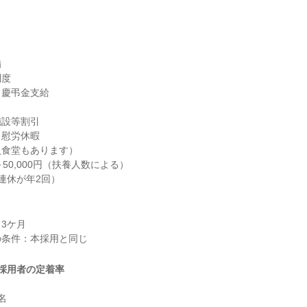


度

慶弔金支給

設等割引

慰労休暇

食堂もあります）

～50,000円（扶養人数による）

連休が年2回）

3ケ月

採用者の定着率

