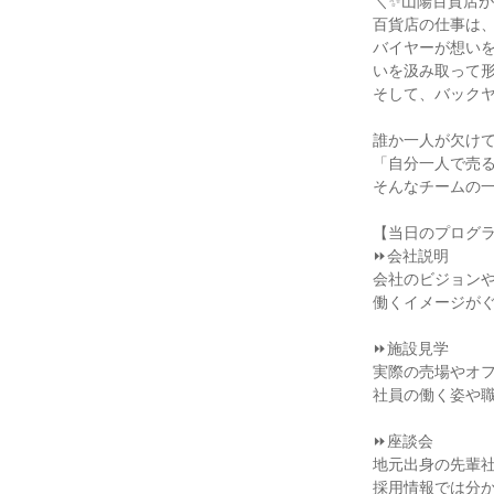
＼✨山陽百貨店が
百貨店の仕事は、
バイヤーが想い
いを汲み取って形
そして、バックヤ
誰か一人が欠けて
「自分一人で売る
そんなチームの一
【当日のプログラ
⏩会社説明

会社のビジョンや
働くイメージがぐ
⏩施設見学

実際の売場やオフ
社員の働く姿や職
⏩座談会

地元出身の先輩社
採用情報では分か