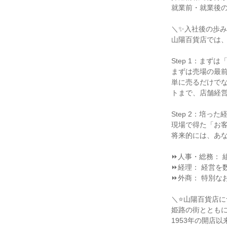
就業前・就業後の
＼✨入社後の歩み
山陽百貨店では、
Step 1：まず
まずは売場の最前
単に売るだけで
トまで、店舗経営
Step 2：培っ
現場で得た「お客
将来的には、あな
⏩人事・総務： 
⏩経理： 経営を
⏩外商： 特別な
＼⭐️山陽百貨店につ
姫路の街とともに
1953年の開店