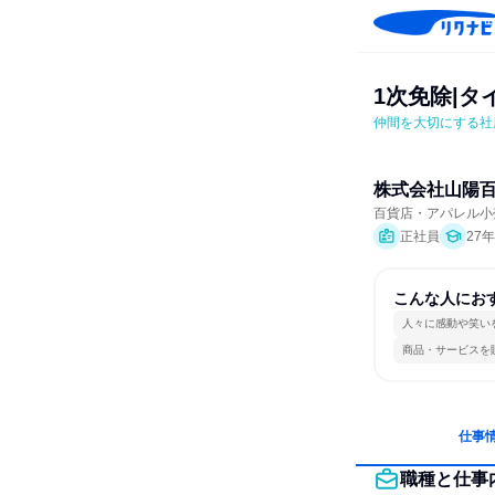
1次免除|
仲間を大切にする社
株式会社山陽
百貨店・アパレル小
正社員
27
こんな人にお
人々に感動や笑い
商品・サービスを
仕事
職種と仕事