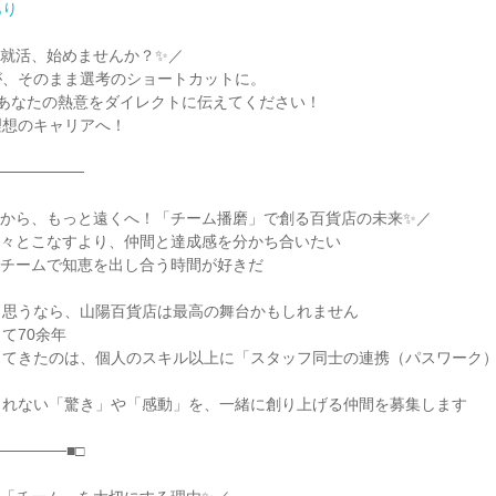
あり
就活、始めませんか？✨／

、そのまま選考のショートカットに。

あなたの熱意をダイレクトに伝えてください！

想のキャリアへ！

────────

から、もっと遠くへ！「チーム播磨」で創る百貨店の未来✨／

々とこなすより、仲間と達成感を分かち合いたい

チームで知恵を出し合う時間が好きだ

思うなら、山陽百貨店は最高の舞台かもしれません

70余年

てきたのは、個人のスキル以上に「スタッフ同士の連携（パスワーク）
れない「驚き」や「感動」を、一緒に創り上げる仲間を募集します

──────■□
