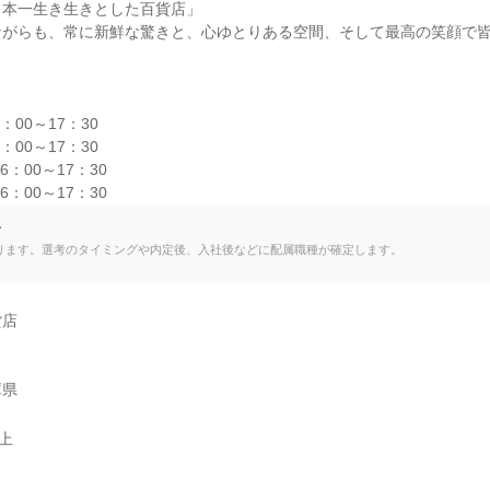
本一生き生きとした百貨店」

ながらも、常に新鮮な驚きと、心ゆとりある空間、そして最高の笑顔で
00～17：30

00～17：30

：00～17：30

6：00～17：30
て
ります。選考のタイミングや内定後、入社後などに配属職種が確定します。
店

庫県
以上