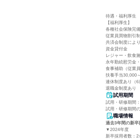
待遇・福利厚生

【福利厚生】

各種社会保険完備
従業員買物割引制
共済会制度により
資金貸付金

レジャー・飲食施
永年勤続慰労金・
食事補助（従業員
扶養手当30,000
連休制度あり（6
退職金制度あり
試用期間
試用・研修期間：
職場情報
過去3年間の新卒
▼2024年度

新卒採用者数：2名