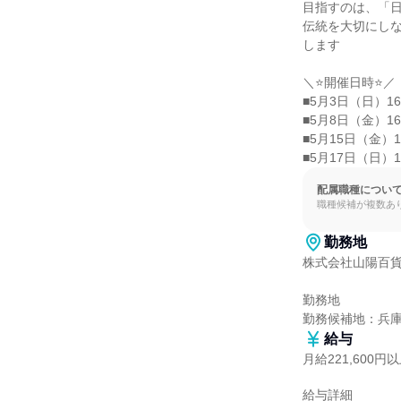
目指すのは、「日
伝統を大切にし
します

＼⭐️開催日時⭐️／

■5月3日（日）16：
■5月8日（金）16：
■5月15日（金）16
■5月17日（日）1
配属職種につい
職種候補が複数あ
勤務地
株式会社山陽百貨
勤務地

勤務候補地：兵
給与
月給221,600円
給与詳細
