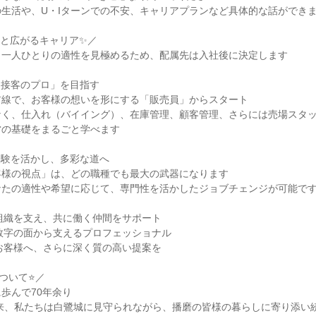
生活や、U・Iターンでの不安、キャリアプランなど具体的な話ができます
と広がるキャリア✨／

一人ひとりの適性を見極めるため、配属先は入社後に決定します

は「接客のプロ」を目指す

線で、お客様の想いを形にする「販売員」からスタート

なく、仕入れ（バイイング）、在庫管理、顧客管理、さらには売場スタ
の基礎をまるごと学べます

た経験を活かし、多彩な道へ

様の視点」は、どの職種でも最大の武器になります

たの適性や希望に応じて、専門性を活かしたジョブチェンジが可能です
組織を支え、共に働く仲間をサポート

数字の面から支えるプロフェッショナル

お客様へ、さらに深く質の高い提案を

いて⭐️／

歩んで70年余り

以来、私たちは白鷺城に見守られながら、播磨の皆様の暮らしに寄り添い続