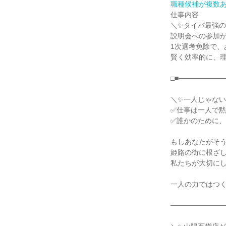
職種候補が複数
仕事内容

＼✨タイパ最強の
説明会への参加が
1次選考免除で、
賢く効率的に、理
□■─────────
＼✨一人じゃない
✅仕事は一人で黙
✅誰かのために、
もしあなたがそう
姫路の街に根ざして
私たちが大切にし
一人の力ではつく
───────────