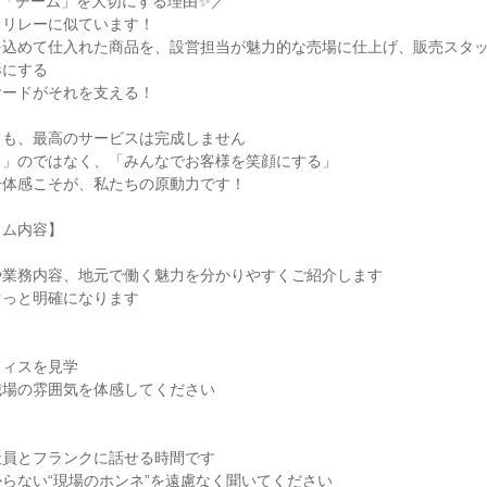
「チーム」を大切にする理由✨／

リレーに似ています！

を込めて仕入れた商品を、設営担当が魅力的な売場に仕上げ、販売スタ
にする

ードがそれを支える！

も、最高のサービスは完成しません

」のではなく、「みんなでお客様を笑顔にする」

体感こそが、私たちの原動力です！

ム内容】

業務内容、地元で働く魅力を分かりやすくご紹介します

っと明確になります

ィスを見学

場の雰囲気を体感してください

員とフランクに話せる時間です

らない“現場のホンネ”を遠慮なく聞いてください
