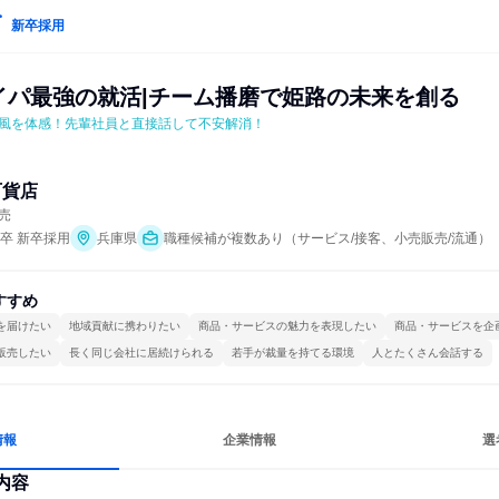
新卒採用
タイパ最強の就活|チーム播磨で姫路の未来を創る
風を体感！先輩社員と直接話して不安解消！
百貨店
売
年卒 新卒採用
兵庫県
職種候補が複数あり（サービス/接客、小売販売/流通）
すすめ
を届けたい
地域貢献に携わりたい
商品・サービスの魅力を表現したい
商品・サービスを企
販売したい
長く同じ会社に居続けられる
若手が裁量を持てる環境
人とたくさん会話する
情報
企業情報
選
内容