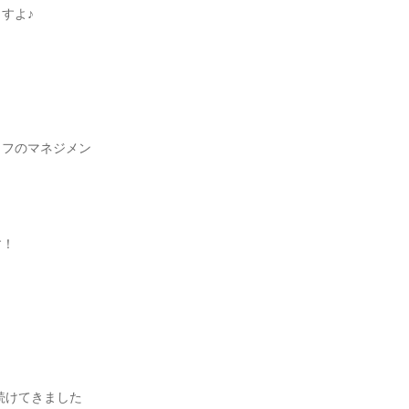
よ♪

ッフのマネジメン
！

けてきました
