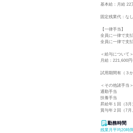
基本給：月給 22万
固定残業代：なし
【一律手当】

全員に一律で支払
全員に一律で支払
＜給与について＞
月給：221,600円
試用期間有（３か
＜その他諸手当＞
通勤手当

扶養手当

昇給年１回（3月）
賞与年２回（7月、
勤務時間
残業月平均20時