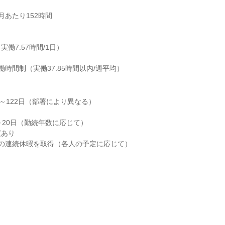
あたり152時間

実働7.57時間/1日）

働時間制（実働37.85時間以内/週平均）
～122日（部署により異なる）

～20日（勤続年数に応じて）

あり

の連続休暇を取得（各人の予定に応じて）
