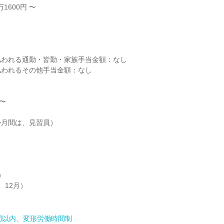
1600円 〜



われる通勤・皆勤・家族手当金額：なし

われるその他手当金額：なし



〜

月間は、見習員）





12月）

間以内、変形労働時間制