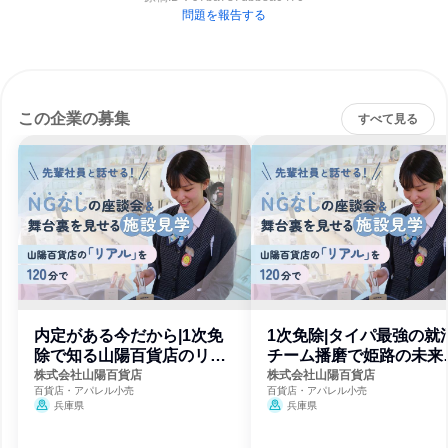
問題を報告する
この企業の募集
すべて見る
内定がある今だから|1次免
1次免除|タイパ最強の就活
除で知る山陽百貨店のリア
チーム播磨で姫路の未来
ル
創る
株式会社山陽百貨店
株式会社山陽百貨店
百貨店・アパレル小売
百貨店・アパレル小売
兵庫県
兵庫県