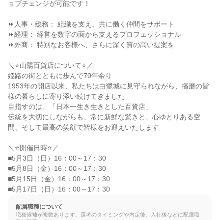
ョブチェンジが可能です！

⏩人事・総務： 組織を支え、共に働く仲間をサポート

⏩経理： 経営を数字の面から支えるプロフェッショナル

⏩外商： 特別なお客様へ、さらに深く質の高い提案を

＼⭐️山陽百貨店について⭐️／

姫路の街とともに歩んで70年余り

1953年の開店以来、私たちは白鷺城に見守られながら、播磨の皆
様の暮らしに寄り添い続けてきました

目指すのは、「日本一生き生きとした百貨店」

伝統を大切にしながらも、常に新鮮な驚きと、心ゆとりある空
間、そして最高の笑顔で皆様をお迎えいたします

＼⭐️開催日時⭐️／

■5月3日（日）16：00～17：30

■5月8日（金）16：00～17：30

■5月15日（金）16：00～17：30

■5月17日（日）16：00～17：30
配属職種について
職種候補が複数あります。選考のタイミングや内定後、入社後などに配属職