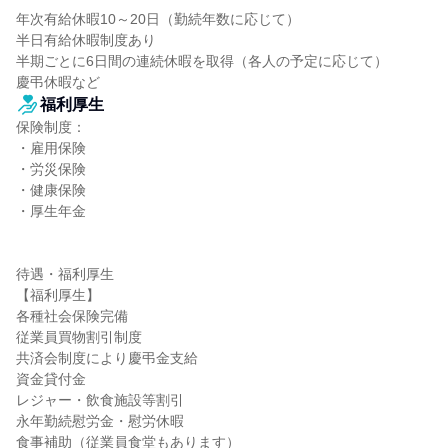
年次有給休暇10～20日（勤続年数に応じて）

半日有給休暇制度あり

半期ごとに6日間の連続休暇を取得（各人の予定に応じて）

慶弔休暇など
福利厚生
保険制度：

・雇用保険

・労災保険

・健康保険

・厚生年金

待遇・福利厚生

【福利厚生】

各種社会保険完備

従業員買物割引制度

共済会制度により慶弔金支給

資金貸付金

レジャー・飲食施設等割引

永年勤続慰労金・慰労休暇

食事補助（従業員食堂もあります）
