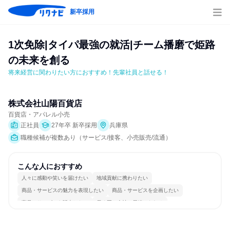
新卒採用
1次免除|タイパ最強の就活|チーム播磨で姫路
の未来を創る
将来経営に関わりたい方におすすめ！先輩社員と話せる！
株式会社山陽百貨店
百貨店・アパレル小売
正社員
27年卒 新卒採用
兵庫県
職種候補が複数あり（サービス/接客、小売販売/流通）
こんな人におすすめ
人々に感動や笑いを届けたい
地域貢献に携わりたい
商品・サービスの魅力を表現したい
商品・サービスを企画したい
商品・サービスを販売したい
長く同じ会社に居続けられる
若手が裁量を持てる環境
人とたくさん会話する