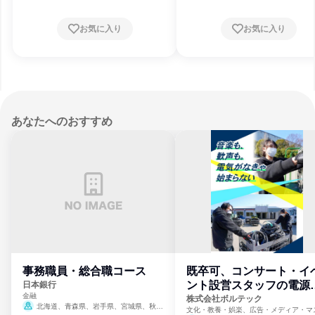
お気に入り
お気に入り
あなたへのおすすめ
事務職員・総合職コース
既卒可、コンサート・イ
ント設営スタッフの電源
日本銀行
金融
門
株式会社ボルテック
北海道、青森県、岩手県、宮城県、秋田
文化・教養・娯楽、広告・メディア・マ