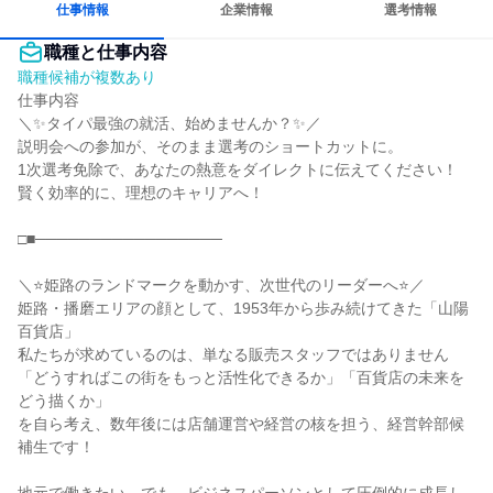
仕事情報
企業情報
選考情報
職種と仕事内容
職種候補が複数あり
仕事内容

＼✨タイパ最強の就活、始めませんか？✨／

説明会への参加が、そのまま選考のショートカットに。

1次選考免除で、あなたの熱意をダイレクトに伝えてください！

賢く効率的に、理想のキャリアへ！

□■─────────────────

＼⭐️姫路のランドマークを動かす、次世代のリーダーへ⭐️／

姫路・播磨エリアの顔として、1953年から歩み続けてきた「山陽
百貨店」

私たちが求めているのは、単なる販売スタッフではありません

「どうすればこの街をもっと活性化できるか」「百貨店の未来を
どう描くか」

を自ら考え、数年後には店舗運営や経営の核を担う、経営幹部候
補生です！
