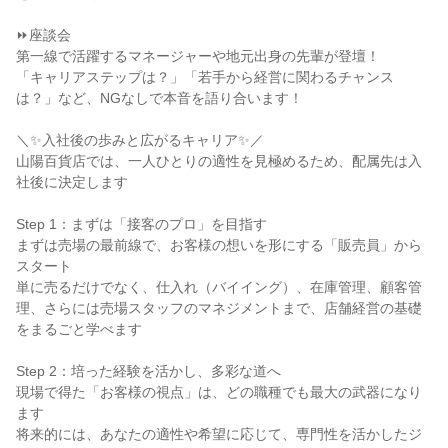
⏩座談会

第一線で活躍するマネージャーや地元出身の先輩が登壇！

「キャリアステップは？」「若手から経営に関わるチャンス
は？」など、NGなしで本音を語り合います！

＼✨入社後の歩みと広がるキャリア✨／

山陽百貨店では、一人ひとりの適性を見極めるため、配属先は入
社後に決定します

Step 1：まずは「接客のプロ」を目指す

まずは売場の最前線で、お客様の想いを形にする「販売員」から
スタート

単に売るだけでなく、仕入れ（バイイング）、在庫管理、顧客管
理、さらには売場スタッフのマネジメントまで、店舗経営の基礎
をまるごと学べます

Step 2：培った経験を活かし、多彩な道へ

現場で得た「お客様の視点」は、どの職種でも最大の武器になり
ます

将来的には、あなたの適性や希望に応じて、専門性を活かしたジ