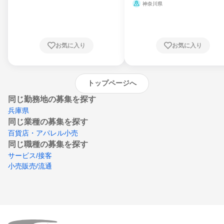
県、山形県、福島県、茨城県、群馬県、埼玉
ミ、電力・ガス・水道・エネルギー
神奈川県
県、東京都、神奈川県、新潟県、富山県、石
川県、福井県、山梨県、長野県、静岡県、愛
知県、京都府、大阪府、兵庫県、鳥取県、島
根県、岡山県、広島県、山口県、徳島県、香
川県、愛媛県、高知県、福岡県、佐賀県、長
お気に入り
お気に入り
崎県、熊本県、大分県、宮崎県、鹿児島県、
沖縄県
トップページへ
同じ勤務地の募集を探す
兵庫県
同じ業種の募集を探す
百貨店・アパレル小売
同じ職種の募集を探す
サービス/接客
小売販売/流通