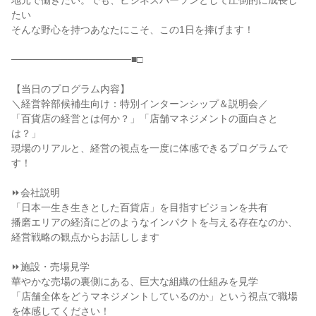
地元で働きたい。でも、ビジネスパーソンとして圧倒的に成長し
たい

そんな野心を持つあなたにこそ、この1日を捧げます！

─────────────────■□

【当日のプログラム内容】

＼経営幹部候補生向け：特別インターンシップ＆説明会／

「百貨店の経営とは何か？」「店舗マネジメントの面白さと
は？」

現場のリアルと、経営の視点を一度に体感できるプログラムで
す！

⏩会社説明

「日本一生き生きとした百貨店」を目指すビジョンを共有

播磨エリアの経済にどのようなインパクトを与える存在なのか、
経営戦略の観点からお話しします

⏩施設・売場見学

華やかな売場の裏側にある、巨大な組織の仕組みを見学

「店舗全体をどうマネジメントしているのか」という視点で職場
を体感してください！
