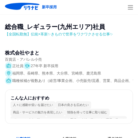
新卒採用
総合職_レギュラー(九州エリア)社員
【全国転勤無】伝統×革新✨きもので世界をワクワクさせる仕事✨
株式会社やまと
百貨店・アパレル小売
正社員
27年卒 新卒採用
福岡県、長崎県、熊本県、大分県、宮崎県、鹿児島県
職種候補が複数あり（経営/事業企画、小売販売/流通、営業、商品企画、マ
こんな人におすすめ
人々に感動や笑いを届けたい
日本の良さを広めたい
商品・サービスの魅力を表現したい
情熱を持って仕事に取り組む
グローバル志向が強い
チームワークを重視
女性が働きやすい環境で働ける
日常的に外国語を使用する
明確な目標を追いかける
若手が裁量を持てる環境