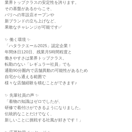
業界トップクラスの安定性を誇ります。

その基盤があるからこそ、

パリへの常設店オープンや

新ブランドの立ち上げなど、

果敢なチャレンジが可能です✅

✨ 働く環境 ✨

「ハタラクエール2025」認定企業！

年間休日120日、残業月5時間程度と

働きやすさは業界トップクラス。

転勤のない「レギュラー社員」でも

通勤90分圏内で店舗異動の可能性があるため

自宅から通える範囲で

様々な店舗経験を積むことができます♪

✨ 先輩社員の声 ✨

「着物の知識はゼロでしたが、

研修で着付けができるようになりました。

伝統的なことだけでなく、

新しいことに挑戦する社風が好きです！」
