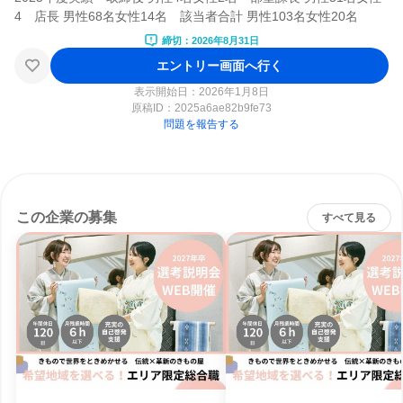
締切：2026年8月31日
エントリー画面へ行く
表示開始日：2026年1月8日
原稿ID：
2025a6ae82b9fe73
問題を報告する
この企業の募集
すべて見る