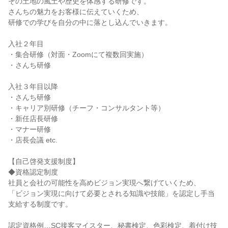
その土地の風土や歴史を体感する研修です。

さんちの魅力をお客様に伝えていくため、

研修での学びを自分の中に落とし込んでいきます。

入社２年目

・集合研修（対面・Zoomにて複数回実施）

・さんち研修

入社３年目以降

・さんち研修

・キャリア別研修（チーフ・コンサルタント等）

・新任店長研修

・マナー研修

・店長会議 etc.

【自己啓発支援制度】

◆資格認定制度

社員と会社の可能性を高めビジョン実現へ繋げていくため、

「ビジョン実現に向けて必要とされる知識や技能」を認定し手当
支給する制度です。

認定資格例…SC接客マイスター、秘書検定、色彩検定、着付け技