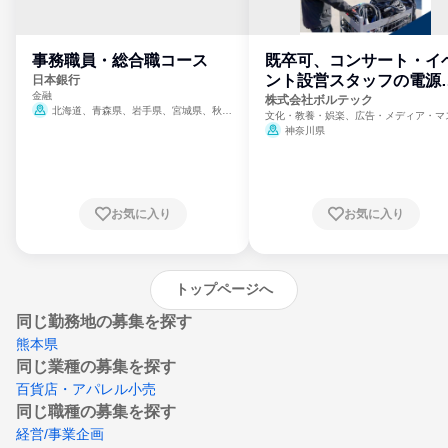
事務職員・総合職コース
既卒可、コンサート・イ
ント設営スタッフの電源
日本銀行
金融
門
株式会社ボルテック
北海道、青森県、岩手県、宮城県、秋田
文化・教養・娯楽、広告・メディア・マ
県、山形県、福島県、茨城県、群馬県、埼玉
ミ、電力・ガス・水道・エネルギー
神奈川県
県、東京都、神奈川県、新潟県、富山県、石
川県、福井県、山梨県、長野県、静岡県、愛
知県、京都府、大阪府、兵庫県、鳥取県、島
根県、岡山県、広島県、山口県、徳島県、香
川県、愛媛県、高知県、福岡県、佐賀県、長
お気に入り
お気に入り
崎県、熊本県、大分県、宮崎県、鹿児島県、
沖縄県
トップページへ
同じ勤務地の募集を探す
熊本県
同じ業種の募集を探す
百貨店・アパレル小売
同じ職種の募集を探す
経営/事業企画