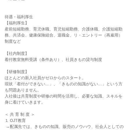
待遇・福利厚生

【福利厚生】

産前短縮勤務、育児休職、育児短縮勤務、介護休職、介護短縮勤
務、共済会、健康保険組合、退職金、リ・エントリー（再雇用）
制度など

【社内制度】

着付教室無料受講（条件あり）、社員きもの貸与制度

【研修制度】

ほとんどの新入社員がゼロからのスタート。

現状「着付ができない…」、「きものの知識がない…」という方
も問題ありません。

入社後は共育制度や研修の時間を活用し、必要な知識、スキルを
身に着けていきます。

＜ 共 育 制 度 ＞

１ OJT教育

 →配属先では、きものの知識、販売のノウハウ、社会人としての