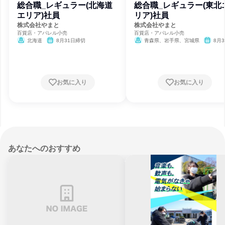
総合職_レギュラー(北海道
総合職_レギュラー(東北
エリア)社員
リア)社員
株式会社やまと
株式会社やまと
百貨店・アパレル小売
百貨店・アパレル小売
北海道
8月31日締切
青森県、岩手県、宮城県
8月3
締切
お気に入り
お気に入り
あなたへのおすすめ