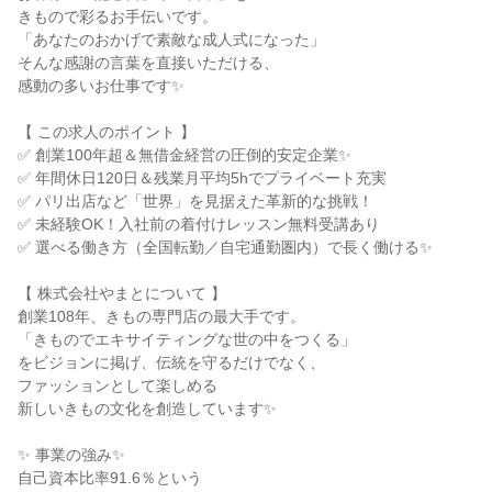
きもので彩るお手伝いです。

「あなたのおかげで素敵な成人式になった」

そんな感謝の言葉を直接いただける、

感動の多いお仕事です✨

【 この求人のポイント 】

✅ 創業100年超＆無借金経営の圧倒的安定企業✨

✅ 年間休日120日＆残業月平均5hでプライベート充実

✅ パリ出店など「世界」を見据えた革新的な挑戦！

✅ 未経験OK！入社前の着付けレッスン無料受講あり

✅ 選べる働き方（全国転勤／自宅通勤圏内）で長く働ける✨

【 株式会社やまとについて 】

創業108年、きもの専門店の最大手です。

「きものでエキサイティングな世の中をつくる」

をビジョンに掲げ、伝統を守るだけでなく、

ファッションとして楽しめる

新しいきもの文化を創造しています✨

✨ 事業の強み✨

自己資本比率91.6％という
