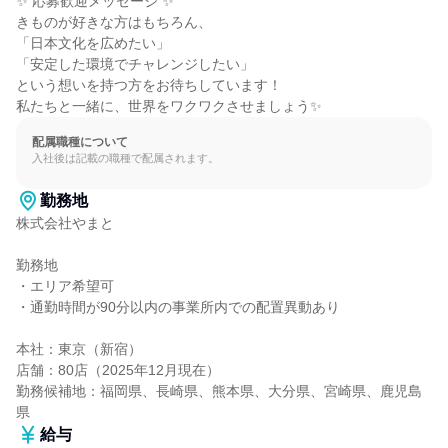
✨ 応募歓迎メッセージ ✨

きものが好きな方はもちろん、

「日本文化を広めたい」

「安定した環境でチャレンジしたい」

という想いを持つ方をお待ちしています！

私たちと一緒に、世界をワクワクさせましょう✨
配属職種について
入社後は記載の職種で配属されます。
勤務地
株式会社やまと

勤務地

・エリア希望可

・通勤時間が90分以内の事業所内での配置異動あり

本社：東京（新宿）

店舗：80店（2025年12月現在）

勤務候補地：福岡県、長崎県、熊本県、大分県、宮崎県、鹿児島
県
給与