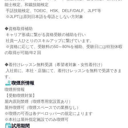
能士検定、和裁技能検定

 手話技能検定、TOEIC、HSK、DELF/DALF、JLPT等

 ※JLPTは原則日本語を母語としない方対象

◆資格取得補助

 キャリア形成に繋がる資格受験の補助を行い

 社員一人ひとりのスキルアップに繋げています。

 ※資格に応じて、受験料の50～80%を補助、受験日には特別休暇
の取得が可能/年2 回

◆着付けレッスン無料受講（希望者対象・女性着付け）

 入社前に、本社・店舗にて、着付けレッスンを無料で受講できま
す。
喫煙所情報
喫煙所情報

【受動喫煙対策】

屋内原則禁煙（喫煙専用室設置あり）

屋外喫煙可（喫煙スペースでの業務なし）

※喫煙の可否は各デベロッパーの規定によります

※本社は屋外指定施設でのみ喫煙可
試用期間