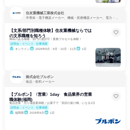
住友重機械工業株式会社
半導体・電子機器メーカー、機械・医療機器メーカー、電力・ガ
ス・水道・エネルギー
【文系/部門別職種体験】住友重機械ならでは
の文系職種を知ろう
興味のある職種・部門の選択可！業務プロセスを体験！
説明会・イベント
仕事体験
オンライン
2026年8月・9月・10月・11月
1日
株式会社ブルボン
食品・飲料メーカー
【ブルボン】〈営業〉1day 食品業界の営業
職体験(福岡)
食品営業・売り場提案体験／お菓子で「笑顔の架け橋」になる1日
説明会・イベント
仕事体験
福岡県
2026年9月
1日