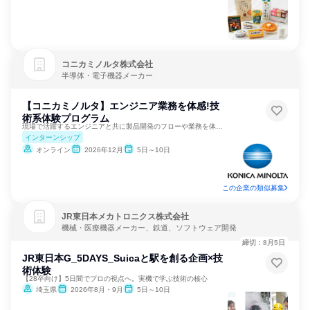
コニカミノルタ株式会社
半導体・電子機器メーカー
【コニカミノルタ】エンジニア業務を体感!技
術系体験プログラム
現場で活躍するエンジニアと共に製品開発のフローや業務を体験！
インターンシップ
オンライン
2026年12月
5日～10日
この企業の類似募集
JR東日本メカトロニクス株式会社
機械・医療機器メーカー、鉄道、ソフトウェア開発
締切：8月5日
JR東日本G_5DAYS_Suicaと駅を創る企画×技
術体験
【28卒向け】5日間でプロの視点へ。実機で学ぶ技術の核心
埼玉県
2026年8月・9月
5日～10日