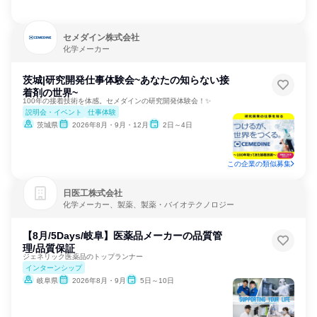
セメダイン株式会社
化学メーカー
茨城|研究開発仕事体験会~あなたの知らない接
着剤の世界~
100年の接着技術を体感。セメダインの研究開発体験会！✨
説明会・イベント
仕事体験
茨城県
2026年8月・9月・12月
2日～4日
この企業の類似募集
日医工株式会社
化学メーカー、製薬、製薬・バイオテクノロジー
【8月/5Days/岐阜】医薬品メーカーの品質管
理/品質保証
ジェネリック医薬品のトップランナー
インターンシップ
岐阜県
2026年8月・9月
5日～10日