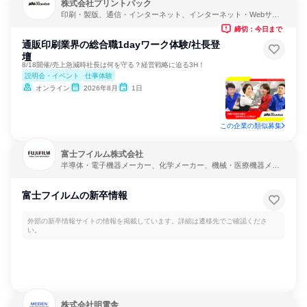
株式会社プリントパック
印刷・製版、通信・インターネット、インターネット・Webサー
ビス
締切：今日まで
通販印刷業界の総合職1dayワーク体験/社長登
壇
8/18開催/売上急減時社長は何を守る？経営戦略に迫る3H！
説明会・イベント
仕事体験
オンライン
2026年8月
1日
この企業の類似募集
富士フイルム株式会社
半導体・電子機器メーカー、化学メーカー、機械・医療機器メー
カー
富士フイルムの新卒情報
外部の新卒情報サイトの情報を掲載しています。詳細は遷移先でご確認くださ
い。
株式会社明電舎