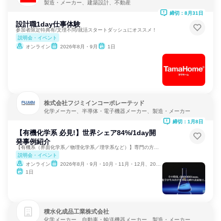
製造・メーカー、建築設計、不動産
締切：8月31日
設計職1day仕事体験
参加者限定特典有/文理不問/就活スタートダッシュにオススメ！
説明会・イベント
オンライン
2026年8月・9月
1日
株式会社フジミインコーポレーテッド
化学メーカー、半導体・電子機器メーカー、製造・メーカー
締切：1月8日
【有機化学系 必見!】世界シェア84%/1day開
発事例紹介
【有機系（界面化学系／物理化学系／理学系など）】専門の方必見
説明会・イベント
オンライン
2026年8月・9月・10月・11月・12月、2027年1月
1日
積水化成品工業株式会社
化学メーカー、自動車・輸送機器メーカー、製造・メーカー