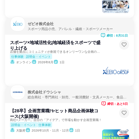
ゼビオ株式会社
スポーツ用品小売、アパレル・繊維・スポーツメーカー
締切：8月31日
スポーツ×地域活性化|地域経済をスポーツで盛
り上げる
店舗を拠点にコミュニティが創造できるオンリーワンな企画の実現
仕事体験
説明会・イベント
オンライン
2026年8月
1日
株式会社ドウシシャ
総合商社・専門商社・卸売、一般消費財・文具メーカー、食品・
飲料メーカー
締切：あと5日
【28卒】企画営業職!✨ヒット商品企画体験コ
ース(大阪開催)
商社×メーカー。自分の「アイデア」で市場を動かす企画営業職！
説明会・イベント
仕事体験
大阪府
2026年10月・11月・12月
1日