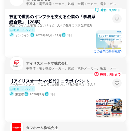
半導体・電子機器メーカー、鉄鋼・金属メーカー、電力・ガス・
水道・エネルギー
締切：9月30日
技術で世界のインフラを支える企業の「事務系
総合職」【28卒】
東証プライム上場/見えないけれど、人々の生活に大きな影響力
説明会・イベント
オンライン
2026年10月・11月
1日
この企業の類似募集
アイリスオーヤマ株式会社
半導体・電子機器メーカー、食品・飲料メーカー、製造・メーカ
ー
締切：明日まで
【アイリスオーヤマ×松竹】コラボイベント
メーカー×エンタメ！？ここでしか知れない情報が盛りだくさん！
説明会・イベント
東京都
2026年9月
1日
タマホーム株式会社