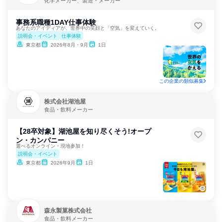
化学メーカー、製造・メーカー
事務系職種1DAY仕事体験
あなたのアイディアが、世界中の笑顔と「空気」を変えていく。
説明会・イベント
仕事体験
東京都
2026年8月・9月
1日
この企業の類似募集
株式会社湖池屋
食品・飲料メーカー
【28卒対象】湖池屋を知り尽くそう!オープ
ン・カンパニー
選べるオンライン・現地参加！
説明会・イベント
東京都
2026年9月
1日
森永製菓株式会社
食品・飲料メーカー