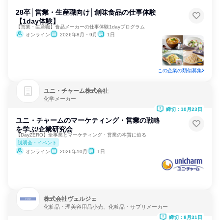
28卒│営業・生産職向け│創味食品の仕事体験
【1day体験】
【営業・生産職】食品メーカーの仕事体験1dayプログラム
オンライン
2026年8月・9月
1日
この企業の類似募集
ユニ・チャーム株式会社
化学メーカー
締切：10月23日
ユニ・チャームのマーケティング・営業の戦略
を学ぶ/企業研究会
【DayZERO】全事業とマーケティング・営業の本質に迫る
説明会・イベント
オンライン
2026年10月
1日
株式会社ヴェルジェ
化粧品・理美容用品小売、化粧品・サプリメーカー
締切：8月31日