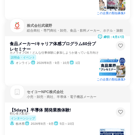
この企業の類似募集
株式会社武蔵野
総合商社・専門商社・卸売、食品・飲料メーカー、ホテル・旅館
締切：8月17日
食品メーカー/キャリア体感プログラム60分プ
レセミナー
カメラオフOK！どんな仕事体験に参加しようか迷っている方向け
説明会・イベント
オンライン
2026年8月・9月・10月
1日
この企業の類似募集
セイコーNPC株式会社
小売・卸売・商社、半導体・電子機器メーカー
【5days】半導体 開発業務体験!
初心者大歓迎✨
インターンシップ
栃木県
2026年8月・9月
5日～10日