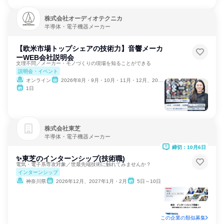
株式会社オーディオテクニカ
半導体・電子機器メーカー
【欧米市場トップシェアの技術力】音響メーカ
ーWEB会社説明会
文理不問／メーカー・モノづくりの現場を知ることができる
説明会・イベント
オンライン
2026年8月・9月・10月・11月・12月、2027年1月・2月
1日
株式会社東芝
半導体・電子機器メーカー
締切：10月6日
✨東芝のインターンシップ(技術職)
電気・電子系専攻対象／世最先端技術に触れてみませんか？
インターンシップ
神奈川県
2026年12月、2027年1月・2月
5日～10日
この企業の類似募集