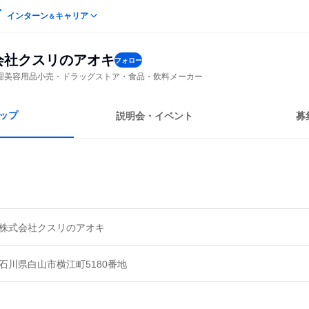
インターン
キャリア
＆
会社クスリのアオキ
フォロー
理美容用品小売・ドラッグストア・食品・飲料メーカー
ップ
説明会・イベント
募
株式会社クスリのアオキ
石川県白山市横江町5180番地