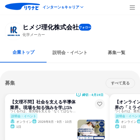
インターン
キャリア
＆
ヒメジ理化株式会社
フォロー
化学メーカー
企業トップ
説明会・イベント
募集一覧
募集
すべて見る
締切：8月19日
【文理不問】社会を支える半導体
【オンライン
業界。現場を知る強みを学ぶ1h
界の「ミライ
つくるのは、最先端を支える「なくてはならない部品」。
説明会・イベント
説明会・イベン
オンライン
2026年8月・9月・10月
オンライン
1日
1日