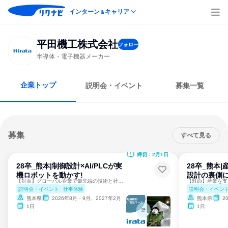
インターン
キャリア
＆
平田機工株式会社
フォロー
半導体・電子機器メーカー
企業トップ
説明会・イベント
募集一覧
募集
すべて見る
締切：2月1日
28卒_熊本|制御設計×AI/PLCが実
28卒_熊本
機ロボットを動かす!
設計の裏側に
【対面】グローバル企業で最先端の技術と社会への提供価値を体験
説明会・イベント
仕事体験
説明会・イベン
熊本県
2026年8月・9月、2027年2月
熊本県
2
1日
1日