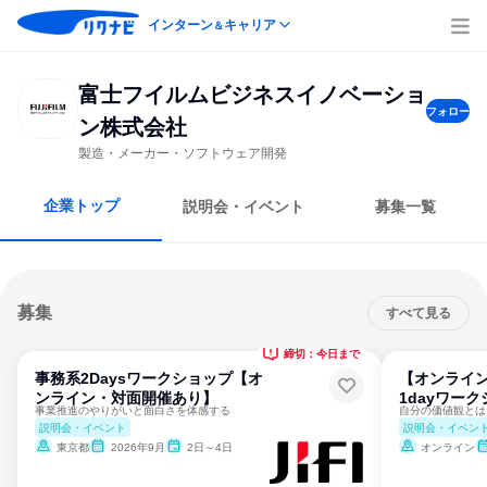
インターン
キャリア
＆
富士フイルムビジネスイノベーショ
フォロー
ン株式会社
製造・メーカー・ソフトウェア開発
企業トップ
説明会・イベント
募集一覧
募集
すべて見る
締切：今日まで
事務系2Daysワークショップ【オ
【オンライン
ンライン・対面開催あり】
1dayワー
事業推進のやりがいと面白さを体感する
説明会・イベント
説明会・イベン
東京都
2026年9月
2日～4日
オンライン